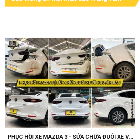
Ô tô Quang Đức
PHỤC HỒI XE MAZDA 3 - SỬA CHỮA ĐUÔI XE VỀ