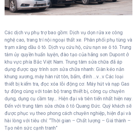
Các dịch vụ phụ trợ bao gồm: Dịch vụ dọn rửa xe công
nghệ cao, trang trí nội ngoại thất xe. Phân phối phụ tùng và
trạm xăng dầu ô tô. Dịch vụ cứu hộ, cứu nạn xe ô tô. Trung
tâm ủy quyền huấn luyện, đào tạo của hãng sơn Dupont ở
khu vực phía Bắc Việt Nam. Trung tâm sửa chữa đã áp
dụng được quy trình sơn sửa chữa nhanh: Giàn kéo nắn
khung xương, máy hàn rút tôn, bấm, đính …v…v Các loại
thiết bị kiểm tra, đọc xóa lỗi động cơ. Máy hút và nạp Gas
tự động cùng với toàn bộ trang thiết bị, công cụ chuyên
dụng, dụng cụ cầm tay… Hiện đại và tiên tiến nhất hiện nay.
Đến với trung tâm sửa chữa ô tô Quang Đức. Quý khách sẽ
được phục vụ theo phong cách chuyên nghiệp, hiện đại và
hài lòng với tiêu chí: “Thời gian – Chất lượng – Giá thành –
Tạo nên sức cạnh tranh”