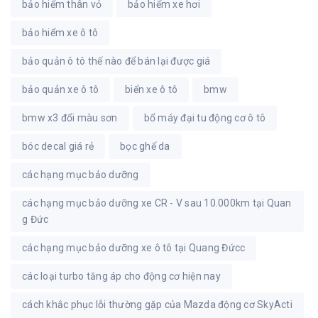
bảo hiểm thân vỏ
bảo hiểm xe hơi
bảo hiểm xe ô tô
bảo quản ô tô thế nào để bán lại được giá
bảo quản xe ô tô
biển xe ô tô
bmw
bmw x3 đổi màu sơn
bổ máy đại tu động cơ ô tô
bóc decal giá rẻ
bọc ghế da
các hạng mục bảo dưỡng
các hạng mục bảo dưỡng xe CR - V sau 10.000km tại Quan
g Đức
các hạng mục bảo dưỡng xe ô tô tại Quang Đứcc
các loại turbo tăng áp cho động cơ hiện nay
cách khắc phục lỗi thường gặp của Mazda động cơ SkyActi