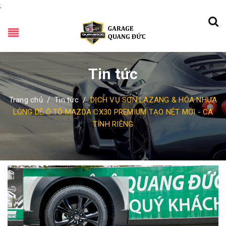
;
Tin tức
Trang chủ
/
Tin tức
/
DỊCH VỤ SƠN LAZANG & HÓA NHỰA
LÒNG DÈ Ô TÔ MAZDA CX30 PREMIUM TẠO NÉT MỚI - CÁ
TÍNH RIÊNG