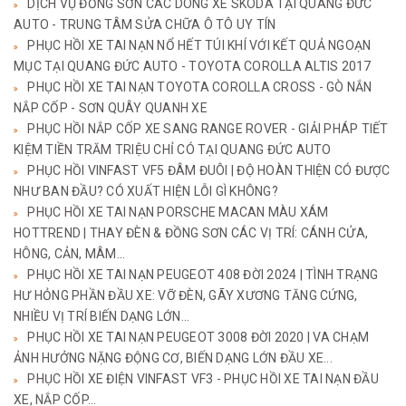
DỊCH VỤ ĐỒNG SƠN CÁC DÒNG XE SKODA TẠI QUANG ĐỨC
AUTO - TRUNG TÂM SỬA CHỮA Ô TÔ UY TÍN
PHỤC HỒI XE TAI NẠN NỔ HẾT TÚI KHÍ VỚI KẾT QUẢ NGOẠN
MỤC TẠI QUANG ĐỨC AUTO - TOYOTA COROLLA ALTIS 2017
PHỤC HỒI XE TAI NẠN TOYOTA COROLLA CROSS - GÒ NẮN
NẮP CỐP - SƠN QUÂY QUANH XE
PHỤC HỒI NẮP CỐP XE SANG RANGE ROVER - GIẢI PHÁP TIẾT
KIỆM TIỀN TRĂM TRIỆU CHỈ CÓ TẠI QUANG ĐỨC AUTO
PHỤC HỒI VINFAST VF5 ĐÂM ĐUÔI | ĐỘ HOÀN THIỆN CÓ ĐƯỢC
NHƯ BAN ĐẦU? CÓ XUẤT HIỆN LỖI GÌ KHÔNG?
PHỤC HỒI XE TAI NẠN PORSCHE MACAN MÀU XÁM
HOTTREND | THAY ĐÈN & ĐỒNG SƠN CÁC VỊ TRÍ: CÁNH CỬA,
HÔNG, CẢN, MÂM...
PHỤC HỒI XE TAI NẠN PEUGEOT 408 ĐỜI 2024 | TÌNH TRẠNG
HƯ HỎNG PHẦN ĐẦU XE: VỠ ĐÈN, GÃY XƯƠNG TĂNG CỨNG,
NHIỀU VỊ TRÍ BIẾN DẠNG LỚN...
PHỤC HỒI XE TAI NẠN PEUGEOT 3008 ĐỜI 2020 | VA CHẠM
ẢNH HƯỞNG NẶNG ĐỘNG CƠ, BIẾN DẠNG LỚN ĐẦU XE...
PHỤC HỒI XE ĐIỆN VINFAST VF3 - PHỤC HỒI XE TAI NẠN ĐẦU
XE, NẮP CỐP...