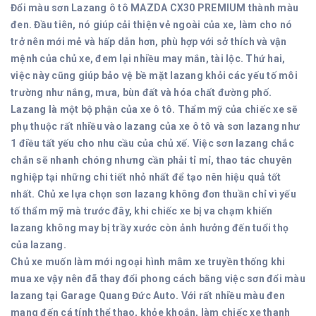
Đổi màu sơn Lazang ô tô MAZDA CX30
PREMIUM thành màu
đen. Đầu tiên, nó giúp cải thiện vẻ ngoài của xe, làm cho nó
trở nên mới mẻ và hấp dẫn hơn, phù hợp với sở thích và vận
mệnh của chủ xe, đem lại nhiều may mắn, tài lộc. Thứ hai,
việc này cũng giúp bảo vệ bề mặt lazang khỏi các yếu tố môi
trường như nắng, mưa, bùn đất và hóa chất đường phố.
Lazang là một bộ phận của xe ô tô. Thẩm mỹ của chiếc xe sẽ
phụ thuộc rất nhiều vào lazang của xe ô tô và sơn lazang như
1 điều tất yếu cho nhu cầu của chủ xế. Việc sơn lazang chắc
chắn sẽ nhanh chóng nhưng cần phải tỉ mỉ, thao tác chuyên
nghiệp tại những chi tiết nhỏ nhất để tạo nên hiệu quả tốt
nhất. Chủ xe lựa chọn sơn lazang không đơn thuần chỉ vì yếu
tố thẩm mỹ mà trước đây, khi chiếc xe bị va chạm khiến
lazang không may bị trầy xước còn ảnh hưởng đến tuổi thọ
của lazang.
Chủ xe muốn làm mới ngoại hình mâm xe truyền thống khi
mua xe vậy nên đã thay đổi phong cách bằng việc sơn đổi màu
lazang tại Garage Quang Đức Auto. Với rất nhiều màu đen
mang đến cá tính thể thao, khỏe khoắn, làm chiếc xe thanh