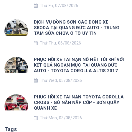
Thứ Fri, 07/08/2026
DỊCH VỤ ĐỒNG SƠN CÁC DÒNG XE
SKODA TẠI QUANG ĐỨC AUTO - TRUNG
TÂM SỬA CHỮA Ô TÔ UY TÍN
Thứ Thu, 06/08/2026
PHỤC HỒI XE TAI NẠN NỔ HẾT TÚI KHÍ VỚI
KẾT QUẢ NGOẠN MỤC TẠI QUANG ĐỨC
AUTO - TOYOTA COROLLA ALTIS 2017
Thứ Wed, 05/08/2026
PHỤC HỒI XE TAI NẠN TOYOTA COROLLA
CROSS - GÒ NẮN NẮP CỐP - SƠN QUÂY
QUANH XE
Thứ Mon, 03/08/2026
Tags