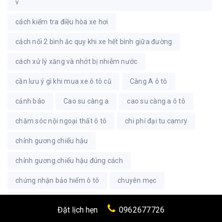
v
cách kiểm tra điều hòa xe hơi
cách nối 2 bình ắc quy khi xe hết bình giữa đường
cách xử lý xăng và nhớt bị nhiễm nước
cần lưu ý gì khi mua xe ô tô cũ
Càng A ô tô
cảnh báo
Cao su càng a
cao su càng a ô tô
chăm sóc nội ngoại thất ô tô
chi phí đại tu camry
chỉnh gương chiếu hậu
chỉnh gương chiếu hậu đúng cách
chứng nhận bảo hiểm ô tô
chuyên mẹc
có nên remap động cơ
Đặt lịch hẹn
0962677726
có nên rửa khoang động cơ ô tô
côn ô tô