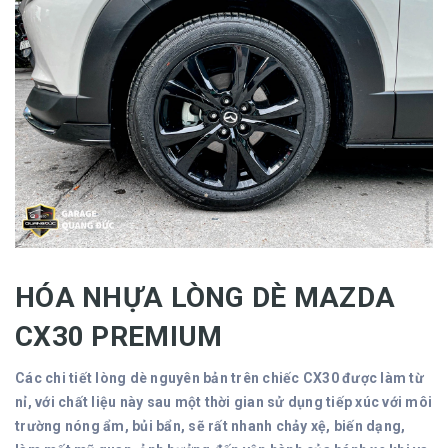
HÓA NHỰA LÒNG DÈ MAZDA
CX30 PREMIUM
Các chi tiết lòng dè nguyên bản trên chiếc CX30 được làm từ
nỉ, với chất liệu này sau một thời gian sử dụng tiếp xúc với môi
trường nóng ẩm, bủi bẩn, sẽ rất nhanh chảy xệ, biến dạng,