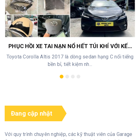
PHỤC HỒI XE TAI NẠN NỔ HẾT TÚI KHÍ VỚI KẾT
QUẢ NGOẠN MỤC TẠI QUANG ĐỨC AUTO -
Toyota Corolla Altis 2017 là dòng sedan hạng C nổi tiếng
TOYOTA COROLLA ALTIS 2017
bền bỉ, tiết kiệm nh...
Đang cập nhật
Với quy trình chuyên nghiệp, các kỹ thuật viên của Garage