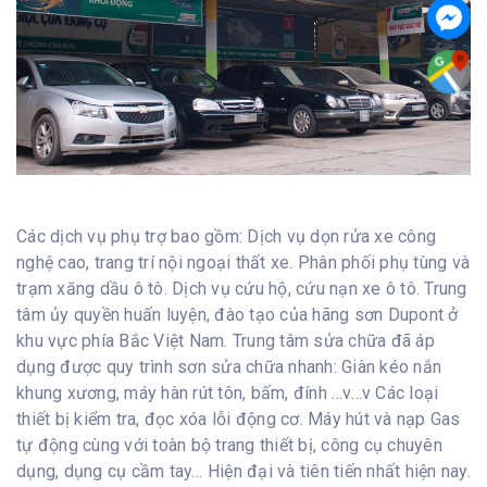
Các dịch vụ phụ trợ bao gồm: Dịch vụ dọn rửa xe công
nghệ cao, trang trí nội ngoại thất xe. Phân phối phụ tùng và
trạm xăng dầu ô tô. Dịch vụ cứu hộ, cứu nạn xe ô tô. Trung
tâm ủy quyền huấn luyện, đào tạo của hãng sơn Dupont ở
khu vực phía Bắc Việt Nam. Trung tâm sửa chữa đã áp
dụng được quy trình sơn sửa chữa nhanh: Giàn kéo nắn
khung xương, máy hàn rút tôn, bấm, đính …v…v Các loại
thiết bị kiểm tra, đọc xóa lỗi động cơ. Máy hút và nạp Gas
tự động cùng với toàn bộ trang thiết bị, công cụ chuyên
dụng, dụng cụ cầm tay… Hiện đại và tiên tiến nhất hiện nay.