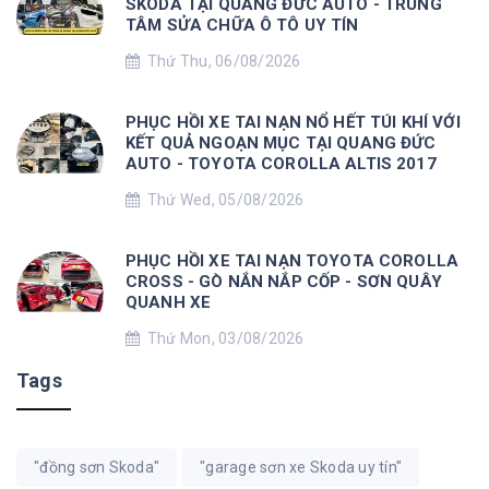
SKODA TẠI QUANG ĐỨC AUTO - TRUNG
TÂM SỬA CHỮA Ô TÔ UY TÍN
Thứ Thu, 06/08/2026
PHỤC HỒI XE TAI NẠN NỔ HẾT TÚI KHÍ VỚI
KẾT QUẢ NGOẠN MỤC TẠI QUANG ĐỨC
AUTO - TOYOTA COROLLA ALTIS 2017
Thứ Wed, 05/08/2026
PHỤC HỒI XE TAI NẠN TOYOTA COROLLA
CROSS - GÒ NẮN NẮP CỐP - SƠN QUÂY
QUANH XE
Thứ Mon, 03/08/2026
Tags
"đồng sơn Skoda"
"garage sơn xe Skoda uy tín"