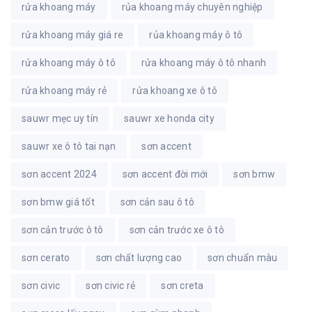
rửa khoang máy
rủa khoang máy chuyên nghiệp
rửa khoang máy giá re
rủa khoang máy ô tô
rửa khoang máy ô tô
rửa khoang máy ô tô nhanh
rửa khoang máy rẻ
rửa khoang xe ô tô
sauwr mẹc uy tín
sauwr xe honda city
sauwr xe ô tô tai nạn
sơn accent
sơn accent 2024
sơn accent đời mới
sơn bmw
sơn bmw giá tốt
sơn cản sau ô tô
sơn cản trước ô tô
sơn cản trước xe ô tô
sơn cerato
sơn chất lượng cao
sơn chuẩn màu
sơn civic
sơn civic rẻ
sơn creta