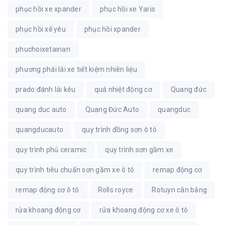
phục hồi xe xpander
phục hồi xe Yaris
phục hồi xế yêu
phục hồi xpander
phuchoixetainan
phương phái lái xe tiết kiệm nhiên liệu
prado đánh lái kêu
quá nhiệt động cơ
Quang đức
quang duc auto
Quang Đức Auto
quangduc
quangducauto
quy trình đồng sơn ô tô
quy trình phủ ceramic
quy trình sơn gầm xe
quy trình tiêu chuẩn sơn gầm xe ô tô
remap động cơ
remap động cơ ô tô
Rolls royce
Rotuyn cân bằng
rửa khoang động cơ
rửa khoang động cơ xe ô tô