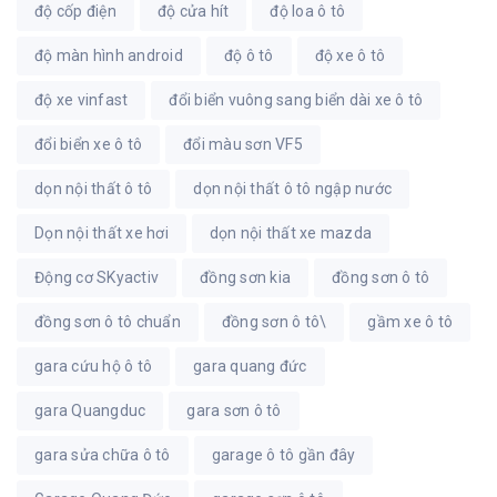
độ cốp điện
độ cửa hít
độ loa ô tô
độ màn hình android
độ ô tô
độ xe ô tô
độ xe vinfast
đổi biển vuông sang biển dài xe ô tô
đổi biển xe ô tô
đổi màu sơn VF5
dọn nội thất ô tô
dọn nội thất ô tô ngập nước
Dọn nội thất xe hơi
dọn nội thất xe mazda
Động cơ SKyactiv
đồng sơn kia
đồng sơn ô tô
đồng sơn ô tô chuẩn
đồng sơn ô tô\
gầm xe ô tô
gara cứu hộ ô tô
gara quang đức
gara Quangduc
gara sơn ô tô
gara sửa chữa ô tô
garage ô tô gần đây