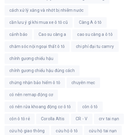
cách xử lý xăng và nhớt bị nhiễm nước
cần lưu ý gì khi mua xe ô tô cũ
Càng A ô tô
cảnh báo
Cao su càng a
cao su càng a ô tô
chăm sóc nội ngoại thất ô tô
chi phí đại tu camry
chỉnh gương chiếu hậu
chỉnh gương chiếu hậu đúng cách
chứng nhận bảo hiểm ô tô
chuyên mẹc
có nên remap động cơ
có nên rửa khoang động cơ ô tô
côn ô tô
côn ô tô rẻ
Corolla Altis
CR - V
crv tai nạn
cứu hộ giao thông
cứu hộ ô tô
cứu hộ tai nạn