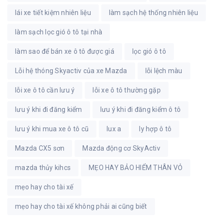
lái xe tiết kiệm nhiên liệu
làm sạch hệ thống nhiên liệu
làm sạch lọc gió ô tô tại nhà
làm sao để bán xe ô tô được giá
lọc gió ô tô
Lỗi hệ thóng Skyactiv của xe Mazda
lỗi lệch màu
lỗi xe ô tô cần lưu ý
lỗi xe ô tô thường gặp
lưu ý khi đi đăng kiểm
lưu ý khi đi đăng kiểm ô tô
lưu ý khi mua xe ô tô cũ
lux a
ly hợp ô tô
Mazda CX5 sơn
Mazda động cơ SkyActiv
mazda thủy kihcs
MẸO HAY BẢO HIỂM THÂN VỎ
mẹo hay cho tài xế
mẹo hay cho tài xế không phải ai cũng biết