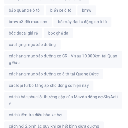
bảo quản xe ô tô
biển xe ô tô
bmw
bmw x3 đổi màu sơn
bổ máy đại tu động cơ ô tô
bóc decal giá rẻ
bọc ghế da
các hạng mục bảo dưỡng
các hạng mục bảo dưỡng xe CR - V sau 10.000km tại Quan
g Đức
các hạng mục bảo dưỡng xe ô tô tại Quang Đứcc
các loại turbo tăng áp cho động cơ hiện nay
cách khắc phục lỗi thường gặp của Mazda động cơ SkyActi
v
cách kiểm tra điều hòa xe hơi
cách nối 2 bình ắc quy khi xe hết bình giữa đường