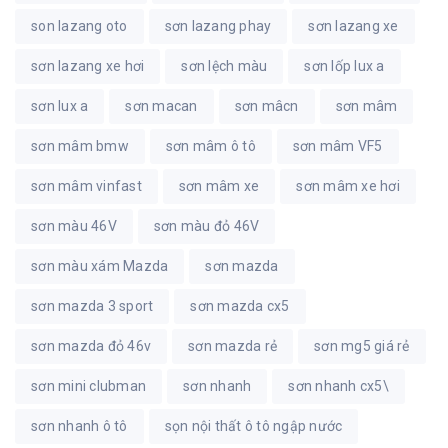
son lazang oto
sơn lazang phay
sơn lazang xe
sơn lazang xe hơi
sơn lệch màu
sơn lốp lux a
sơn lux a
sơn macan
sơn mâcn
sơn mâm
sơn mâm bmw
sơn mâm ô tô
sơn mâm VF5
sơn mâm vinfast
sơn mâm xe
sơn mâm xe hơi
sơn màu 46V
sơn màu đỏ 46V
sơn màu xám Mazda
sơn mazda
sơn mazda 3 sport
sơn mazda cx5
sơn mazda đỏ 46v
sơn mazda rẻ
sơn mg5 giá rẻ
sơn mini clubman
sơn nhanh
sơn nhanh cx5\
sơn nhanh ô tô
sọn nội thất ô tô ngập nước