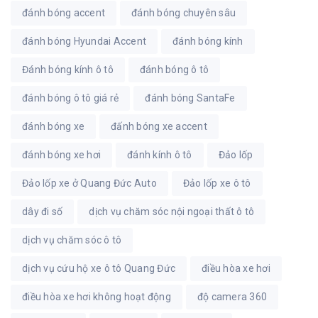
đánh bóng accent
đánh bóng chuyên sâu
đánh bóng Hyundai Accent
đánh bóng kính
Đánh bóng kính ô tô
đánh bóng ô tô
đánh bóng ô tô giá rẻ
đánh bóng SantaFe
đánh bóng xe
đấnh bóng xe accent
đánh bóng xe hơi
đánh kính ô tô
Đảo lốp
Đảo lốp xe ở Quang Đức Auto
Đảo lốp xe ô tô
dây đi số
dịch vụ chăm sóc nội ngoại thất ô tô
dịch vụ chăm sóc ô tô
dịch vụ cứu hộ xe ô tô Quang Đức
điều hòa xe hơi
điều hòa xe hơi không hoạt động
độ camera 360