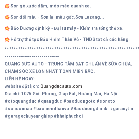
Sơn gò xước dăm, móp méo quanh xe.
Sơn đổi màu - Sơn lại màu gốc,Sơn Lazang...
Bảo Dưỡng định kỳ - Đại tu máy - Kiểm tra tổng thể xe.
Hỗ trợ thủ tục Bảo Hiểm Thân Vỏ - TNDS tất cả các hãng.
***********************************************************
----------------------------
QUANG ĐỨC AUTO - TRUNG TÂM ĐẠT CHUẨN VỀ SỬA CHỮA,
CHĂM SÓC XE LỚN NHẤT TOÀN MIỀN BẮC.
LIÊN HỆ NGAY:
website đặt lịch:
Quangducauto.com
Địa chỉ: 1075 Giải Phóng, Giáp Bát, Hoàng Mai, Hà Nội.
#otoquangduc #quangduc #baoduongoto #sonoto
#sondoimau #baohiemthanvo #Baoduongdinhki #garauytin
#garagechuyennghiep #khaiphuchoi