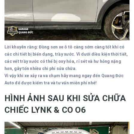
Lời khuyên rằng: Đồng sơn xe ô tô càng sớm càng tốt khi có
các chi tiết bị biến dạng, trầy xước. Vì dưới điều kiện thời tiết,
các vết trầy xước có thể bị oxy hóa, rỉ sét và hư hỏng nặng
hơn, gây tốn nhiều chi phí sửa chữa.
Vì vậy khi xe xảy ra va chạm hãy mang ngay đến Quang Đức
Auto để được kiểm tra và tư vấn miễn phí nhé!
HÌNH ẢNH SAU KHI SỬA CHỮA
CHIẾC LYNK & CO O6