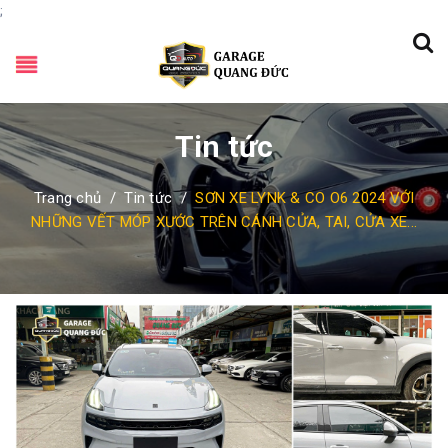
;
Tin tức
Trang chủ
/
Tin tức
/
SƠN XE LYNK & CO O6 2024 VỚI
NHỮNG VẾT MÓP XƯỚC TRÊN CÁNH CỬA, TAI, CỬA XE...