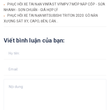
PHỤC HỒI XE TAI NẠN VINFAST VFMPV7 MÓP NẮP CỐP - SỬA
NHANH - SƠN CHUẨN - GIÁ HỢP LÝ
PHỤC HỒI XE TAI NẠN MITSUBISHI TRITON 2020: GÒ NẮN
XƯƠNG SẮT XY, CAPO, ĐÈN, CẢN...
Viết bình luận của bạn: