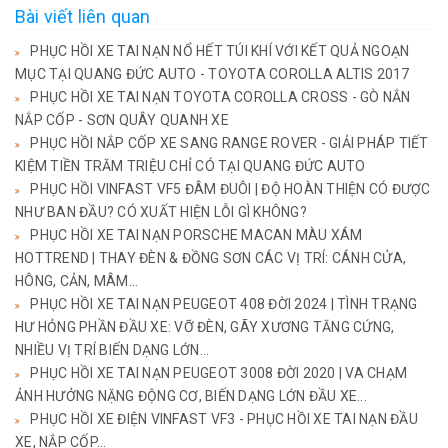
Bài viết liên quan
PHỤC HỒI XE TAI NẠN NỔ HẾT TÚI KHÍ VỚI KẾT QUẢ NGOẠN
MỤC TẠI QUANG ĐỨC AUTO - TOYOTA COROLLA ALTIS 2017
PHỤC HỒI XE TAI NẠN TOYOTA COROLLA CROSS - GÒ NẮN
NẮP CỐP - SƠN QUÂY QUANH XE
PHỤC HỒI NẮP CỐP XE SANG RANGE ROVER - GIẢI PHÁP TIẾT
KIỆM TIỀN TRĂM TRIỆU CHỈ CÓ TẠI QUANG ĐỨC AUTO
PHỤC HỒI VINFAST VF5 ĐÂM ĐUÔI | ĐỘ HOÀN THIỆN CÓ ĐƯỢC
NHƯ BAN ĐẦU? CÓ XUẤT HIỆN LỖI GÌ KHÔNG?
PHỤC HỒI XE TAI NẠN PORSCHE MACAN MÀU XÁM
HOTTREND | THAY ĐÈN & ĐỒNG SƠN CÁC VỊ TRÍ: CÁNH CỬA,
HÔNG, CẢN, MÂM...
PHỤC HỒI XE TAI NẠN PEUGEOT 408 ĐỜI 2024 | TÌNH TRẠNG
HƯ HỎNG PHẦN ĐẦU XE: VỠ ĐÈN, GÃY XƯƠNG TĂNG CỨNG,
NHIỀU VỊ TRÍ BIẾN DẠNG LỚN...
PHỤC HỒI XE TAI NẠN PEUGEOT 3008 ĐỜI 2020 | VA CHẠM
ẢNH HƯỞNG NẶNG ĐỘNG CƠ, BIẾN DẠNG LỚN ĐẦU XE...
PHỤC HỒI XE ĐIỆN VINFAST VF3 - PHỤC HỒI XE TAI NẠN ĐẦU
XE, NẮP CỐP...