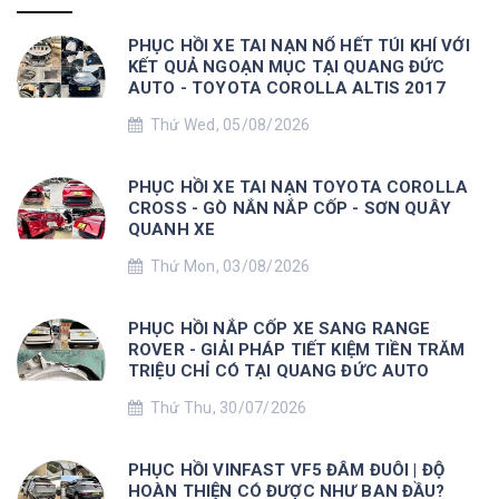
PHỤC HỒI XE TAI NẠN NỔ HẾT TÚI KHÍ VỚI
KẾT QUẢ NGOẠN MỤC TẠI QUANG ĐỨC
AUTO - TOYOTA COROLLA ALTIS 2017
Thứ Wed, 05/08/2026
PHỤC HỒI XE TAI NẠN TOYOTA COROLLA
CROSS - GÒ NẮN NẮP CỐP - SƠN QUÂY
QUANH XE
Thứ Mon, 03/08/2026
PHỤC HỒI NẮP CỐP XE SANG RANGE
ROVER - GIẢI PHÁP TIẾT KIỆM TIỀN TRĂM
TRIỆU CHỈ CÓ TẠI QUANG ĐỨC AUTO
Thứ Thu, 30/07/2026
PHỤC HỒI VINFAST VF5 ĐÂM ĐUÔI | ĐỘ
HOÀN THIỆN CÓ ĐƯỢC NHƯ BAN ĐẦU?