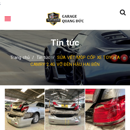
;
Tin tức
Trang chủ
/
Tin tức
/
SỬA VẾT MÓP CỐP XE TOYOTA
CAMRY 2.4G VỠ ĐÈN HẬU HAI BÊN