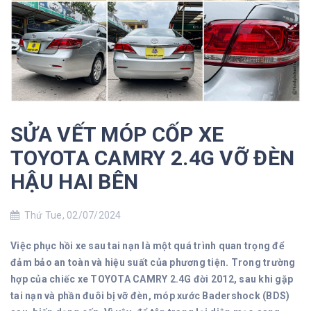
SỬA VẾT MÓP CỐP XE
TOYOTA CAMRY 2.4G VỠ ĐÈN
HẬU HAI BÊN
Thứ Tue, 02/07/2024
Việc phục hồi xe sau tai nạn là một quá trình quan trọng để
đảm bảo an toàn và hiệu suất của phương tiện. Trong trường
hợp của chiếc xe TOYOTA CAMRY 2.4G đời 2012, sau khi gặp
tai nạn và phần đuôi bị vỡ đèn, móp xước Badershock (BDS)