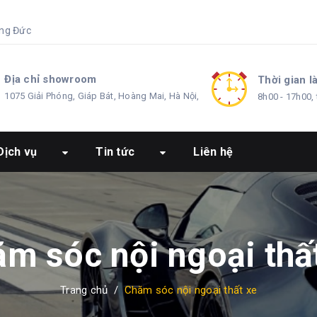
ng Đức
Địa chỉ showroom
Thời gian l
1075 Giải Phóng, Giáp Bát, Hoàng Mai, Hà Nội,
8h00 - 17h00, 
Dịch vụ
Tin tức
Liên hệ
m sóc nội ngoại thấ
Trang chủ
/
Chăm sóc nội ngoại thất xe