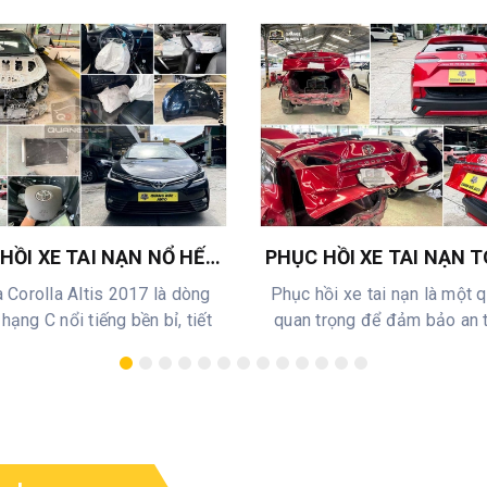
HỒI XE TAI NẠN NỔ HẾT
PHỤC HỒI XE TAI NẠN 
KHÍ VỚI KẾT QUẢ NGOẠN
COROLLA CROSS - GÒ
 Corolla Altis 2017 là dòng
Phục hồi xe tai nạn là một q
TẠI QUANG ĐỨC AUTO -
NẮP CỐP - SƠN QUÂY 
hạng C nổi tiếng bền bỉ, tiết
quan trọng để đảm bảo an 
A COROLLA ALTIS 2017
XE
kiệm nh...
hiệu su...