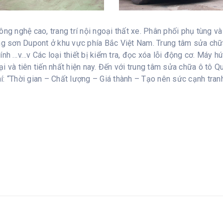
ng nghệ cao, trang trí nội ngoại thất xe. Phân phối phụ tùng v
ãng sơn Dupont ở khu vực phía Bắc Việt Nam. Trung tâm sửa ch
nh …v…v Các loại thiết bị kiểm tra, đọc xóa lỗi động cơ. Máy hú
i và tiên tiến nhất hiện nay. Đến với trung tâm sửa chữa ô tô
hí: “Thời gian – Chất lượng – Giá thành – Tạo nên sức cạnh tran