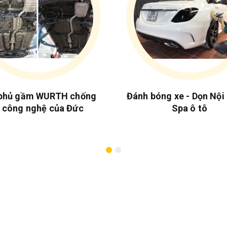
phủ gầm WURTH chống
Đánh bóng xe - Dọn Nội 
ỉ công nghệ của Đức
Spa ô tô