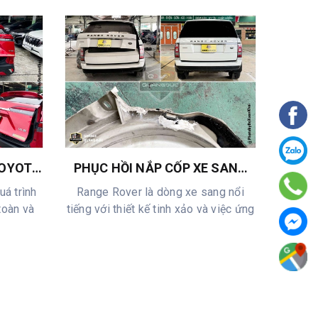
TOYOTA
PHỤC HỒI NẮP CỐP XE SANG
PHỤC
 NẮN
RANGE ROVER - GIẢI PHÁP TIẾT
ĐUÔ
uá trình
Range Rover là dòng xe sang nổi
VinFa
QUANH
KIỆM TIỀN TRĂM TRIỆU CHỈ CÓ
ĐƯỢC 
toàn và
tiếng với thiết kế tinh xảo và việc ứng
sửa đ
TẠI QUANG ĐỨC AUTO
dụng ...