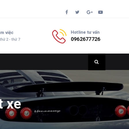
Hotline tư vấn
àm việc
0962677726
thứ 2 - thứ 7
t xe