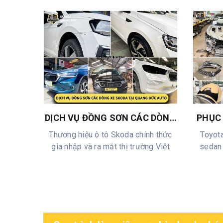
DỊCH VỤ ĐỒNG SƠN CÁC DÒNG
PHỤC 
XE SKODA TẠI QUANG ĐỨC
TÚI 
Thương hiệu ô tô Skoda chính thức
Toyota
AUTO - TRUNG TÂM SỬA CHỮA
MỤC 
gia nhập và ra mắt thị trường Việt
sedan 
Ô TÔ UY TÍN
TOYOT
Nam vào ...