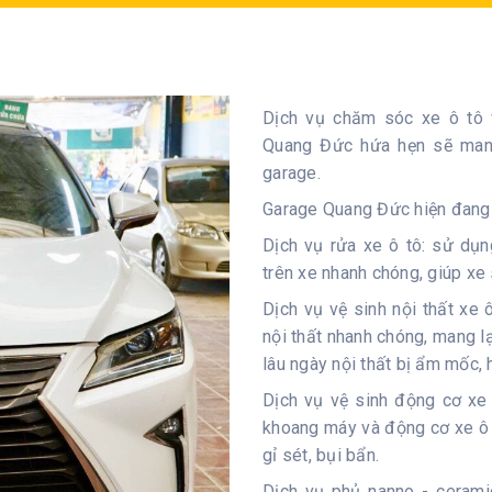
Dịch vụ chăm sóc xe ô tô v
Quang Đức hứa hẹn sẽ mang
garage.
Garage Quang Đức hiện đang 
Dịch vụ rửa xe ô tô: sử dụn
trên xe nhanh chóng, giúp x
Dịch vụ vệ sinh nội thất xe
nội thất nhanh chóng, mang lạ
lâu ngày nội thất bị ẩm mốc, h
Dịch vụ vệ sinh động cơ xe
khoang máy và động cơ xe ô 
gỉ sét, bụi bẩn.
Dịch vụ phủ nanno - cerami