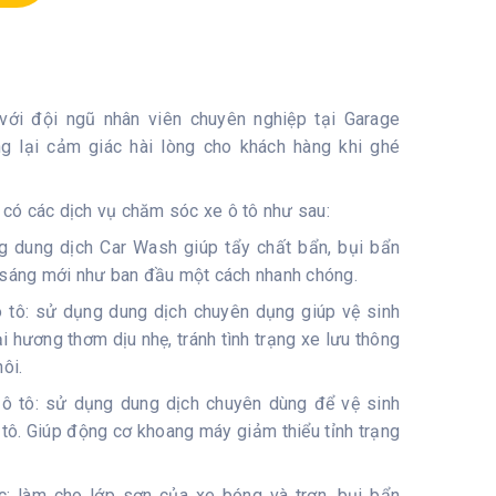
ới đội ngũ nhân viên chuyên nghiệp tại Garage
 lại cảm giác hài lòng cho khách hàng khi ghé
có các dịch vụ chăm sóc xe ô tô như sau:
g dung dịch Car Wash giúp tẩy chất bẩn, bụi bẩn
e sáng mới như ban đầu một cách nhanh chóng.
 ô tô: sử dụng dung dịch chuyên dụng giúp vệ sinh
i hương thơm dịu nhẹ, tránh tình trạng xe lưu thông
ôi.
 ô tô: sử dụng dung dịch chuyên dùng để vệ sinh
tô. Giúp động cơ khoang máy giảm thiểu tỉnh trạng
c: làm cho lớp sơn của xe bóng và trơn, bụi bẩn