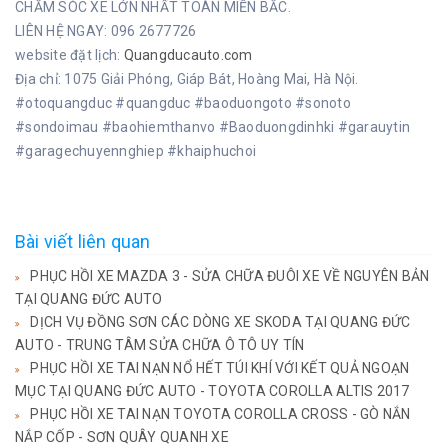
CHĂM SÓC XE LỚN NHẤT TOÀN MIỀN BẮC.
LIÊN HỆ NGAY: 096 2677726
website đặt lịch:
Quangducauto.com
Địa chỉ: 1075 Giải Phóng, Giáp Bát, Hoàng Mai, Hà Nội.
#otoquangduc #quangduc #baoduongoto #sonoto
#sondoimau #baohiemthanvo #Baoduongdinhki #garauytin
#garagechuyennghiep #khaiphuchoi
Bài viết liên quan
PHỤC HỒI XE MAZDA 3 - SỬA CHỮA ĐUÔI XE VỀ NGUYÊN BẢN
TẠI QUANG ĐỨC AUTO
DỊCH VỤ ĐỒNG SƠN CÁC DÒNG XE SKODA TẠI QUANG ĐỨC
AUTO - TRUNG TÂM SỬA CHỮA Ô TÔ UY TÍN
PHỤC HỒI XE TAI NẠN NỔ HẾT TÚI KHÍ VỚI KẾT QUẢ NGOẠN
MỤC TẠI QUANG ĐỨC AUTO - TOYOTA COROLLA ALTIS 2017
PHỤC HỒI XE TAI NẠN TOYOTA COROLLA CROSS - GÒ NẮN
NẮP CỐP - SƠN QUÂY QUANH XE