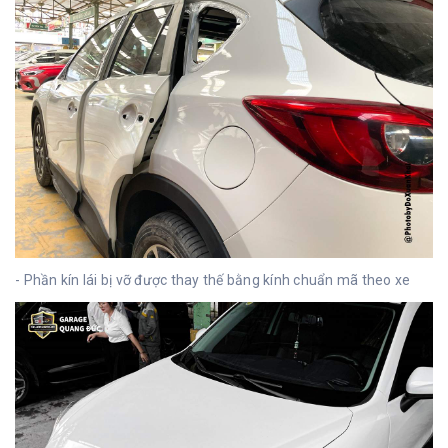
- Phần kín lái bị vỡ được thay thế bằng kính chuẩn mã theo xe