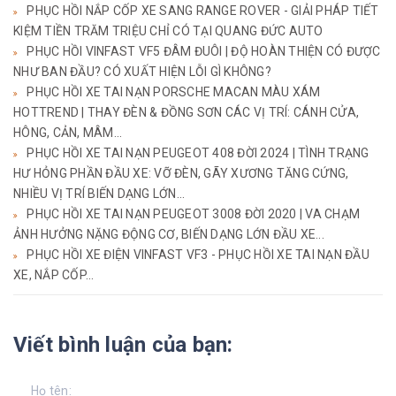
PHỤC HỒI NẮP CỐP XE SANG RANGE ROVER - GIẢI PHÁP TIẾT
KIỆM TIỀN TRĂM TRIỆU CHỈ CÓ TẠI QUANG ĐỨC AUTO
PHỤC HỒI VINFAST VF5 ĐÂM ĐUÔI | ĐỘ HOÀN THIỆN CÓ ĐƯỢC
NHƯ BAN ĐẦU? CÓ XUẤT HIỆN LỖI GÌ KHÔNG?
PHỤC HỒI XE TAI NẠN PORSCHE MACAN MÀU XÁM
HOTTREND | THAY ĐÈN & ĐỒNG SƠN CÁC VỊ TRÍ: CÁNH CỬA,
HÔNG, CẢN, MÂM...
PHỤC HỒI XE TAI NẠN PEUGEOT 408 ĐỜI 2024 | TÌNH TRẠNG
HƯ HỎNG PHẦN ĐẦU XE: VỠ ĐÈN, GÃY XƯƠNG TĂNG CỨNG,
NHIỀU VỊ TRÍ BIẾN DẠNG LỚN...
PHỤC HỒI XE TAI NẠN PEUGEOT 3008 ĐỜI 2020 | VA CHẠM
ẢNH HƯỞNG NẶNG ĐỘNG CƠ, BIẾN DẠNG LỚN ĐẦU XE...
PHỤC HỒI XE ĐIỆN VINFAST VF3 - PHỤC HỒI XE TAI NẠN ĐẦU
XE, NẮP CỐP...
Viết bình luận của bạn: