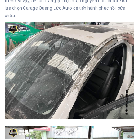
trước.
Vì vậy, để tân trang lại diện mạo nguyên bản, chủ xe đã
lựa chọn
Garage Quang Đức Auto
để tiến hành
phục hồi, sửa
chữa.