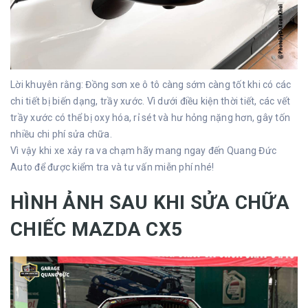
Lời khuyên rằng: Đồng sơn xe ô tô càng sớm càng tốt khi có các
chi tiết bị biến dạng, trầy xước. Vì dưới điều kiện thời tiết, các vết
trầy xước có thể bị oxy hóa, rỉ sét và hư hỏng nặng hơn, gây tốn
nhiều chi phí sửa chữa.
Vì vậy khi xe xảy ra va chạm hãy mang ngay đến Quang Đức
Auto để được kiểm tra và tư vấn miễn phí nhé!
HÌNH ẢNH SAU KHI SỬA CHỮA
CHIẾC MAZDA CX5