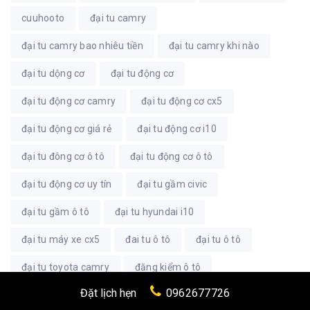
cuuhooto
đại tu camry
đại tu camry bao nhiêu tiền
đại tu camry khi nào
đại tu dộng cơ
đại tu động cơ
đại tu động cơ camry
đại tu động cơ cx5
đại tu động cơ giá rẻ
đại tu động cơ i10
đại tu đông cơ ô tô
đại tu động cơ ô tô
đại tu động cơ uy tín
đại tu gầm civic
đại tu gầm ô tô
đại tu hyundai i10
đại tu máy xe cx5
đai tu ô tô
đại tu ô tô
đại tu toyota camry
đăng kiểm ô tô
Đặt lịch hẹn
0962677726
đánh bóng accent
đánh bóng chuyên sâu