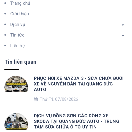
Trang chủ
Giới thiệu
Dịch vụ
Tin tức
Liên hệ
Tin liên quan
PHỤC HỒI XE MAZDA 3 - SỬA CHỮA ĐUÔI
XE VỀ NGUYÊN BẢN TẠI QUANG ĐỨC
AUTO
Thứ Fri, 07/08/2026
DỊCH VỤ ĐỒNG SƠN CÁC DÒNG XE
SKODA TẠI QUANG ĐỨC AUTO - TRUNG
TÂM SỬA CHỮA Ô TÔ UY TÍN