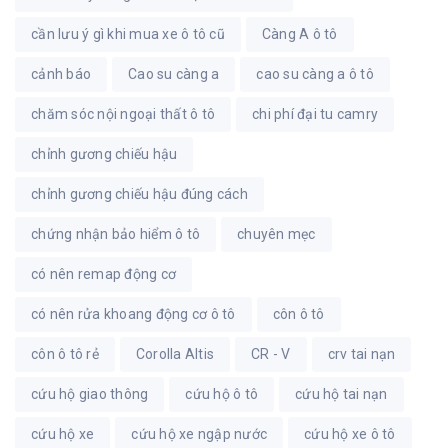
cần lưu ý gì khi mua xe ô tô cũ
Càng A ô tô
cảnh báo
Cao su càng a
cao su càng a ô tô
chăm sóc nội ngoại thất ô tô
chi phí đại tu camry
chỉnh gương chiếu hậu
chỉnh gương chiếu hậu đúng cách
chứng nhận bảo hiểm ô tô
chuyên mẹc
có nên remap động cơ
có nên rửa khoang động cơ ô tô
côn ô tô
côn ô tô rẻ
Corolla Altis
CR - V
crv tai nạn
cứu hộ giao thông
cứu hộ ô tô
cứu hộ tai nạn
cứu hộ xe
cứu hộ xe ngập nước
cứu hộ xe ô tô