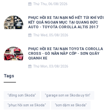
Thứ Thu, 06/08/2026
PHỤC HỒI XE TAI NẠN NỔ HẾT TÚI KHÍ VỚI
KẾT QUẢ NGOẠN MỤC TẠI QUANG ĐỨC
AUTO - TOYOTA COROLLA ALTIS 2017
Thứ Wed, 05/08/2026
PHỤC HỒI XE TAI NẠN TOYOTA COROLLA
CROSS - GÒ NẮN NẮP CỐP - SƠN QUÂY
QUANH XE
Thứ Mon, 03/08/2026
Tags
"đồng sơn Skoda"
"garage sơn xe Skoda uy tín"
"phục hồi sơn xe Skoda"
"sơn dặm xe Skoda"