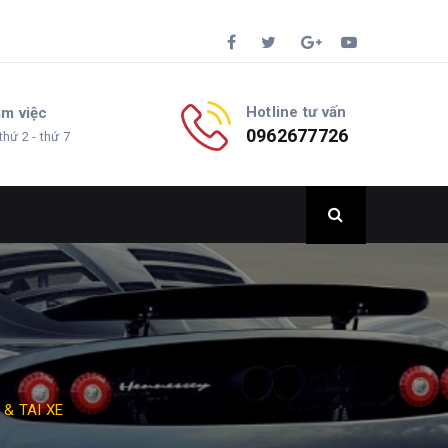
Hotline tư vấn
àm việc
0962677726
thứ 2 - thứ 7
& TAI XE