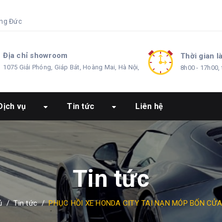
ng Đức
Địa chỉ showroom
Thời gian l
1075 Giải Phóng, Giáp Bát, Hoàng Mai, Hà Nội,
8h00 - 17h00, 
Dịch vụ
Tin tức
Liên hệ
Tin tức
ủ
/
Tin tức
/
PHỤC HỒI XE HONDA CITY TAI NẠN MÓP BỐN CỬA 