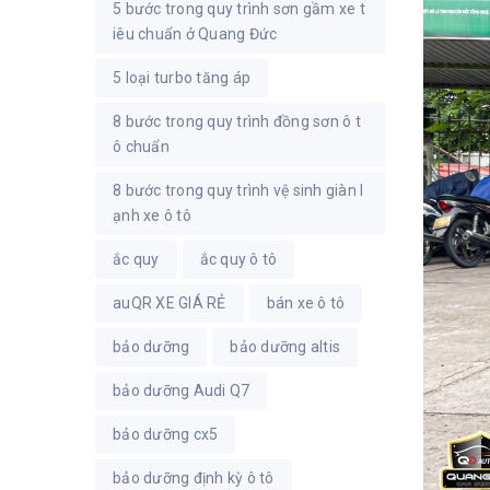
5 bước trong quy trình sơn gầm xe t
iêu chuẩn ở Quang Đức
5 loại turbo tăng áp
8 bước trong quy trình đồng sơn ô t
ô chuẩn
8 bước trong quy trình vệ sinh giàn l
ạnh xe ô tô
ắc quy
ắc quy ô tô
auQR XE GIÁ RẺ
bán xe ô tô
bảo dưỡng
bảo dưỡng altis
bảo dưỡng Audi Q7
bảo dưỡng cx5
bảo dưỡng định kỳ ô tô