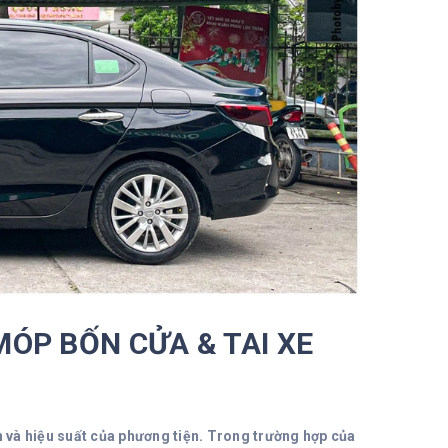
MÓP BỐN CỬA & TAI XE
n và hiệu suất của phương tiện. Trong trường hợp của