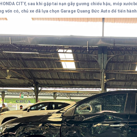
 HONDA CITY, sau khi gặp tai nạn gãy gương chiếu hậu, móp xướcbốn 
ng vốn có, chủ xe đã lựa chọn Garage Quang Đức Auto để tiến hành