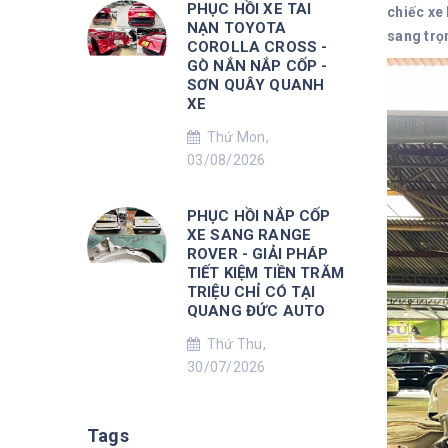
PHỤC HỒI XE TAI
chiếc xe
NẠN TOYOTA
sang trọ
COROLLA CROSS -
GÒ NẮN NẮP CỐP -
SƠN QUÂY QUANH
XE
Thứ Mon,
03/08/2026
PHỤC HỒI NẮP CỐP
XE SANG RANGE
ROVER - GIẢI PHÁP
TIẾT KIỆM TIỀN TRĂM
TRIỆU CHỈ CÓ TẠI
QUANG ĐỨC AUTO
Thứ Thu,
30/07/2026
Tags