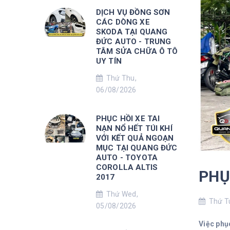
DỊCH VỤ ĐỒNG SƠN
CÁC DÒNG XE
SKODA TẠI QUANG
ĐỨC AUTO - TRUNG
TÂM SỬA CHỮA Ô TÔ
UY TÍN
Thứ Thu,
06/08/2026
PHỤC HỒI XE TAI
NẠN NỔ HẾT TÚI KHÍ
VỚI KẾT QUẢ NGOẠN
MỤC TẠI QUANG ĐỨC
AUTO - TOYOTA
COROLLA ALTIS
PHỤ
2017
Thứ Wed,
Thứ Tu
05/08/2026
Việc phụ