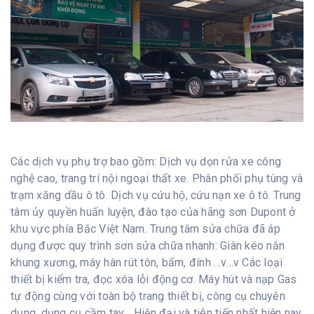
Các dịch vụ phụ trợ bao gồm: Dịch vụ dọn rửa xe công
nghệ cao, trang trí nội ngoại thất xe. Phân phối phụ tùng và
trạm xăng dầu ô tô. Dịch vụ cứu hộ, cứu nạn xe ô tô. Trung
tâm ủy quyền huấn luyện, đào tạo của hãng sơn Dupont ở
khu vực phía Bắc Việt Nam. Trung tâm sửa chữa đã áp
dụng được quy trình sơn sửa chữa nhanh: Giàn kéo nắn
khung xương, máy hàn rút tôn, bấm, đính …v…v Các loại
thiết bị kiểm tra, đọc xóa lỗi động cơ. Máy hút và nạp Gas
tự động cùng với toàn bộ trang thiết bị, công cụ chuyên
dụng, dụng cụ cầm tay… Hiện đại và tiên tiến nhất hiện nay.