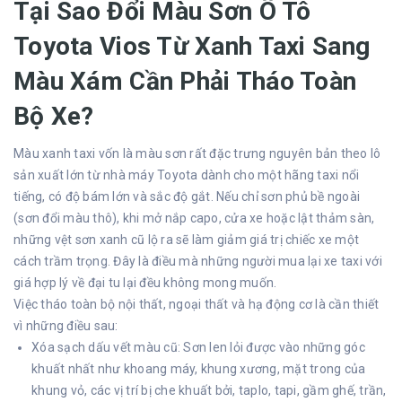
Tại Sao Đổi Màu Sơn Ô Tô
Toyota Vios Từ Xanh Taxi Sang
Màu Xám Cần Phải Tháo Toàn
Bộ Xe?
Màu xanh taxi vốn là màu sơn rất đặc trưng nguyên bản theo lô
sản xuất lớn từ nhà máy Toyota dành cho một hãng taxi nổi
tiếng, có độ bám lớn và sắc độ gắt. Nếu chỉ sơn phủ bề ngoài
(sơn đổi màu thô), khi mở nắp capo, cửa xe hoặc lật thảm sàn,
những vệt sơn xanh cũ lộ ra sẽ làm giảm giá trị chiếc xe một
cách trầm trọng. Đây là điều mà những người mua lại xe taxi với
giá hợp lý về đại tu lại đều không mong muốn.
Việc tháo
toàn bộ nội thất, ngoại thất và hạ động cơ
là cần thiết
vì những điều sau:
Xóa sạch dấu vết màu cũ:
Sơn len lỏi được vào những góc
khuất nhất như khoang máy, khung xương, mặt trong của
khung vỏ, các vị trí bị che khuất bởi, taplo, tapi, gầm ghế, trần,