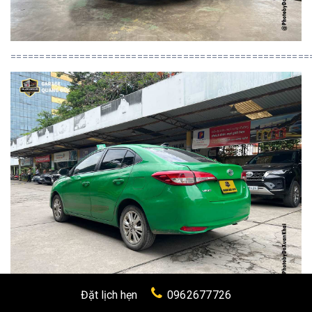
====================================================
Đặt lịch hẹn
0962677726