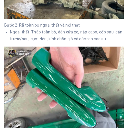
Bước 2: Rã toàn bộ ngoại thất và nội thất
Ngoại thất:
Tháo toàn bộ, đèn cửa xe, nắp capo, cốp sau, cản
trước/sau, cụm đèn, kính chắn gió và các ron cao su.