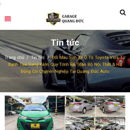
;
Tin tức
Trang chủ
/
Tin tức
/
Đổi Màu Sơn Xe Ô Tô Toyota Vios Từ
Xanh Taxi Sang Xám: Quy Trình Rã Toàn Bộ Nội Thất & Hạ
Động Cơ Chuyên Nghiệp Tại Quang Đức Auto