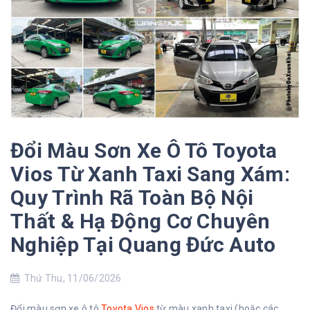
Đổi Màu Sơn Xe Ô Tô Toyota
Vios Từ Xanh Taxi Sang Xám:
Quy Trình Rã Toàn Bộ Nội
Thất & Hạ Động Cơ Chuyên
Nghiệp Tại Quang Đức Auto
Thứ Thu, 11/06/2026
Đổi màu sơn xe ô tô
Toyota Vios
từ màu xanh taxi (hoặc các