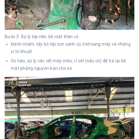
Bước 3: Xử lý lớp nền, bề mặt thân vỏ
Đánh nhám, tẩy bỏ lớp sơn xanh cũ ở khoang máy và những
vị trí khuất.
Gò hàn, xử lý các vết móp méo, rỉ sét (nếu có) để trả lại bề
mặt phẳng nguyên bản cho xe.