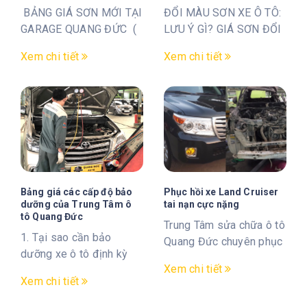
BẢNG GIÁ SƠN MỚI TẠI
ĐỔI MÀU SƠN XE Ô TÔ:
GARAGE QUANG ĐỨC (
LƯU Ý GÌ? GIÁ SƠN ĐỔI
Áp dụng từ ngày
MÀU Ô TÔ BAO NHIÊU?
Xem chi tiết
Xem chi tiết
01/08/202...
Chi phí thay ...
Bảng giá các cấp độ bảo
Phục hồi xe Land Cruiser
dưỡng của Trung Tâm ô
tai nạn cực nặng
tô Quang Đức
Trung Tâm sửa chữa ô tô
1. Tại sao cần bảo
Quang Đức chuyên phục
dưỡng xe ô tô định kỳ
hồi các dòng xe từ phổ
Xem chi tiết
Bảo dưỡng xe ô tô là
thông tớ...
Xem chi tiết
bước rất quan t...