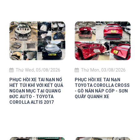
Thứ Wed, 05/08/2026
Thứ Mon, 03/08/2026
PHỤC HỒI XE TAI NẠN NỔ
PHỤC HỒI XE TAI NẠN
HẾT TÚI KHÍ VỚI KẾT QUẢ
TOYOTA COROLLA CROSS
NGOẠN MỤC TẠI QUANG
- GÒ NẮN NẮP CỐP - SƠN
ĐỨC AUTO - TOYOTA
QUÂY QUANH XE
COROLLA ALTIS 2017