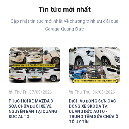
Tin tức mới nhất
Cập nhật tin tức mới nhất về chương trình ưu đãi của
Garage Quang Đức
Thứ Fri, 07/08/2026
Thứ Thu, 06/08/2026
PHỤC HỒI XE MAZDA 3 -
DỊCH VỤ ĐỒNG SƠN CÁC
SỬA CHỮA ĐUÔI XE VỀ
DÒNG XE SKODA TẠI
NGUYÊN BẢN TẠI QUANG
QUANG ĐỨC AUTO -
ĐỨC AUTO
TRUNG TÂM SỬA CHỮA Ô
TÔ UY TÍN