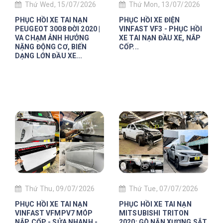
Thứ Wed, 15/07/2026
Thứ Mon, 13/07/2026
PHỤC HỒI XE TAI NẠN
PHỤC HỒI XE ĐIỆN
PEUGEOT 3008 ĐỜI 2020 |
VINFAST VF3 - PHỤC HỒI
VA CHẠM ẢNH HƯỞNG
XE TAI NẠN ĐẦU XE, NẮP
NẶNG ĐỘNG CƠ, BIẾN
CỐP...
DẠNG LỚN ĐẦU XE...
Thứ Thu, 09/07/2026
Thứ Tue, 07/07/2026
PHỤC HỒI XE TAI NẠN
PHỤC HỒI XE TAI NẠN
VINFAST VFMPV7 MÓP
MITSUBISHI TRITON
NẮP CỐP - SỬA NHANH -
2020: GÒ NẮN XƯƠNG SẮT