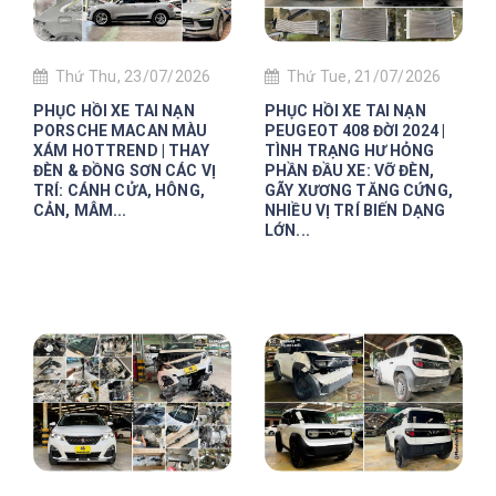
Thứ Thu, 23/07/2026
Thứ Tue, 21/07/2026
PHỤC HỒI XE TAI NẠN
PHỤC HỒI XE TAI NẠN
PORSCHE MACAN MÀU
PEUGEOT 408 ĐỜI 2024 |
XÁM HOTTREND | THAY
TÌNH TRẠNG HƯ HỎNG
ĐÈN & ĐỒNG SƠN CÁC VỊ
PHẦN ĐẦU XE: VỠ ĐÈN,
TRÍ: CÁNH CỬA, HÔNG,
GÃY XƯƠNG TĂNG CỨNG,
CẢN, MÂM...
NHIỀU VỊ TRÍ BIẾN DẠNG
LỚN...