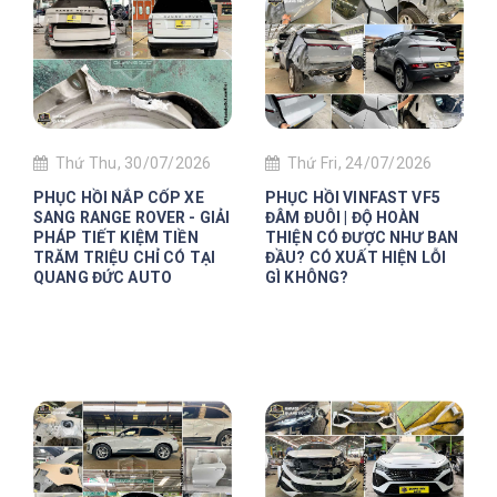
Thứ Thu, 30/07/2026
Thứ Fri, 24/07/2026
PHỤC HỒI NẮP CỐP XE
PHỤC HỒI VINFAST VF5
SANG RANGE ROVER - GIẢI
ĐÂM ĐUÔI | ĐỘ HOÀN
PHÁP TIẾT KIỆM TIỀN
THIỆN CÓ ĐƯỢC NHƯ BAN
TRĂM TRIỆU CHỈ CÓ TẠI
ĐẦU? CÓ XUẤT HIỆN LỖI
QUANG ĐỨC AUTO
GÌ KHÔNG?