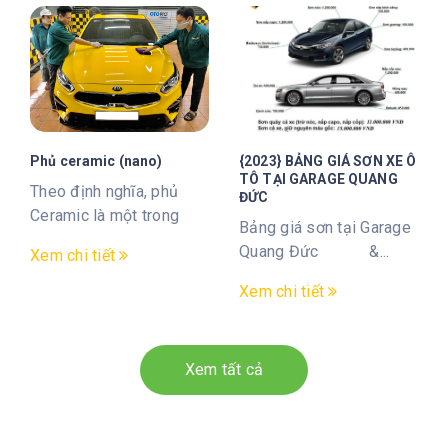
Phủ ceramic (nano)
{2023} BẢNG GIÁ SƠN XE Ô
TÔ TẠI GARAGE QUANG
Theo định nghĩa, phủ
ĐỨC
Ceramic là một trong
Bảng giá sơn tại Garage
những công nghệ giúp
Quang Đức &...
Xem chi tiết
bảo vệ tối ưu ...
Xem chi tiết
Xem tất cả