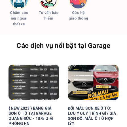
Chăm sóc
Tư vấn bảo
Cứu hộ
nội ngoại
hiểm
giao thông
thất xe
Các dịch vụ nổi bật tại Garage
{ NEW 2023 } BẢNG GIÁ
ĐỔI MÀU SƠN XE Ô TÔ:
SƠN Ô TÔ TẠI GARAGE
LƯU Ý QUY TRÌNH GÌ? GIÁ
QUANG ĐỨC - 1075 GIẢI
SƠN ĐỔI MÀU Ô TÔ HỢP
PHÓNG HN
LÝ?