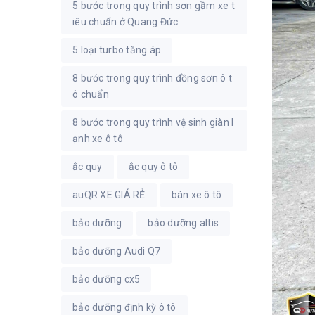
5 bước trong quy trình sơn gầm xe t
iêu chuẩn ở Quang Đức
5 loại turbo tăng áp
8 bước trong quy trình đồng sơn ô t
ô chuẩn
8 bước trong quy trình vệ sinh giàn l
ạnh xe ô tô
ắc quy
ắc quy ô tô
auQR XE GIÁ RẺ
bán xe ô tô
bảo dưỡng
bảo dưỡng altis
bảo dưỡng Audi Q7
bảo dưỡng cx5
bảo dưỡng định kỳ ô tô