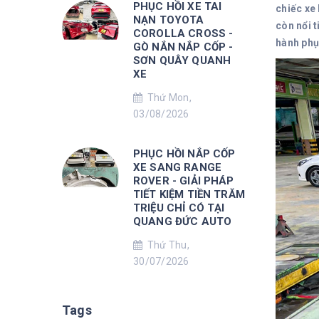
PHỤC HỒI XE TAI
chiếc xe 
NẠN TOYOTA
còn nổi t
COROLLA CROSS -
hành phục
GÒ NẮN NẮP CỐP -
SƠN QUÂY QUANH
XE
Thứ Mon,
03/08/2026
PHỤC HỒI NẮP CỐP
XE SANG RANGE
ROVER - GIẢI PHÁP
TIẾT KIỆM TIỀN TRĂM
TRIỆU CHỈ CÓ TẠI
QUANG ĐỨC AUTO
Thứ Thu,
30/07/2026
Tags