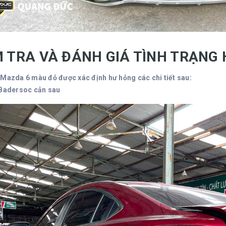
M TRA VÀ ĐÁNH GIÁ TÌNH TRẠNG
 Mazda 6 màu đỏ được xác định hư hỏng các chi tiết sau:
Badersoc cản sau