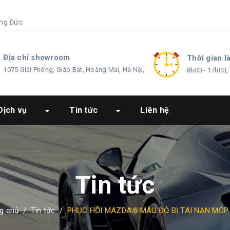
ng Đức
Địa chỉ showroom
Thời gian l
1075 Giải Phóng, Giáp Bát, Hoàng Mai, Hà Nội,
8h00 - 17h00, 
Dịch vụ
Tin tức
Liên hệ
Tin tức
g chủ
/
Tin tức
/
PHỤC HỒI MAZDA 6 MÀU ĐỎ BỊ TAI NẠN MÓP