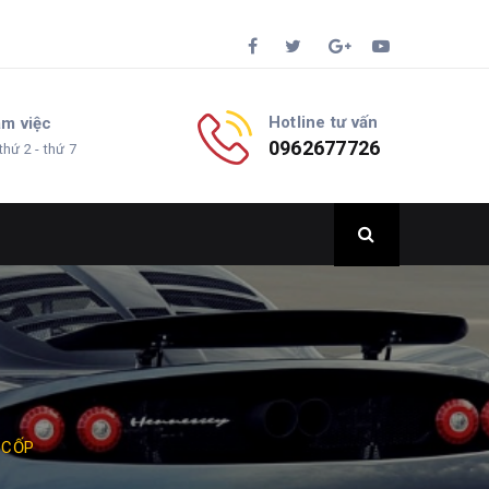
Hotline tư vấn
àm việc
0962677726
thứ 2 - thứ 7
 CỐP