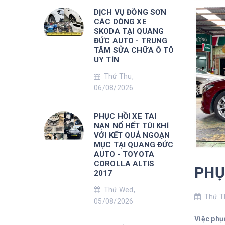
DỊCH VỤ ĐỒNG SƠN
CÁC DÒNG XE
SKODA TẠI QUANG
ĐỨC AUTO - TRUNG
TÂM SỬA CHỮA Ô TÔ
UY TÍN
Thứ Thu,
06/08/2026
PHỤC HỒI XE TAI
NẠN NỔ HẾT TÚI KHÍ
VỚI KẾT QUẢ NGOẠN
MỤC TẠI QUANG ĐỨC
AUTO - TOYOTA
COROLLA ALTIS
PHỤ
2017
Thứ Wed,
Thứ Th
05/08/2026
Việc phụ