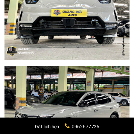
Đặt lịch hẹn
0962677726