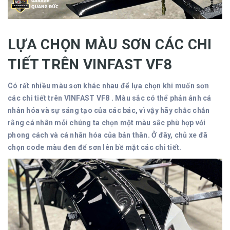
LỰA CHỌN MÀU SƠN CÁC CHI
TIẾT TRÊN VINFAST VF8
Có rất nhiều màu sơn khác nhau để lựa chọn khi muốn sơn
các chi tiết trên VINFAST VF8 . Màu sắc có thể phản ánh cá
nhân hóa và sự sáng tạo của các bác, vì vậy hãy chắc chắn
rằng cá nhân mỗi chúng ta chọn một màu sắc phù hợp với
phong cách và cá nhân hóa của bản thân. Ở đây, chủ xe đã
chọn code màu đen để sơn lên bề mặt các chi tiết.