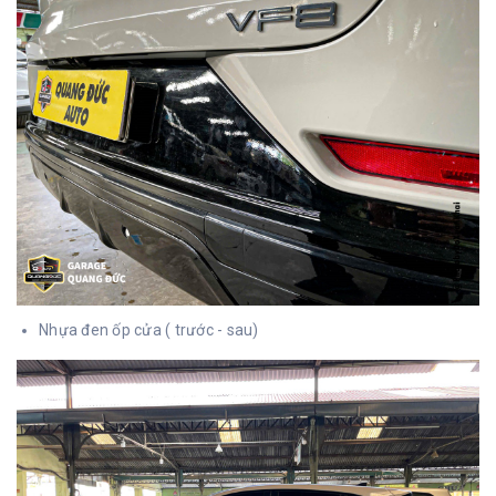
Nhựa đen ốp cửa ( trước - sau)