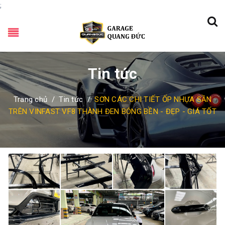
;
Tin tức
Trang chủ
/
Tin tức
/
SƠN CÁC CHI TIẾT ỐP NHỰA SẦN
TRÊN VINFAST VF8 THÀNH ĐEN BÓNG BỀN - ĐẸP - GIÁ TỐT