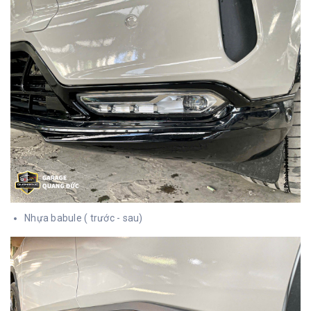
Nhựa babule ( trước - sau)