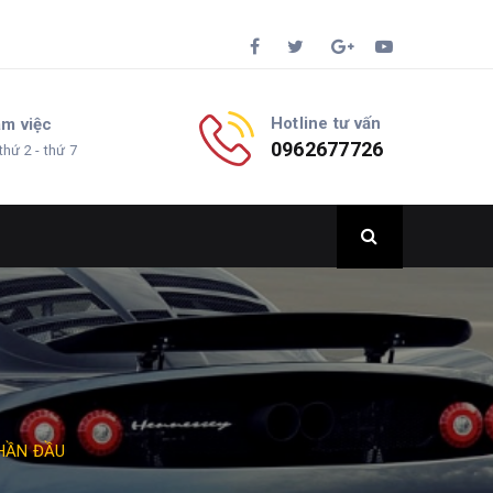
Hotline tư vấn
àm việc
0962677726
thứ 2 - thứ 7
PHẦN ĐẦU