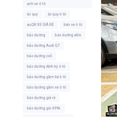
ạnh xe ô tô
ắc quy
ắc quy ô tô
auQR XE GIÁ RẺ
bán xe ô tô
bảo dưỡng
bảo dưỡng altis
bảo dưỡng Audi Q7
bảo dưỡng cx5
bảo dưỡng định kỳ ô tô
bảo dưỡng gầm bệ ô tô
bảo dưỡng gầm xe ô tô
bảo dưỡng giá rẻ
bảo dưỡng gói 699k