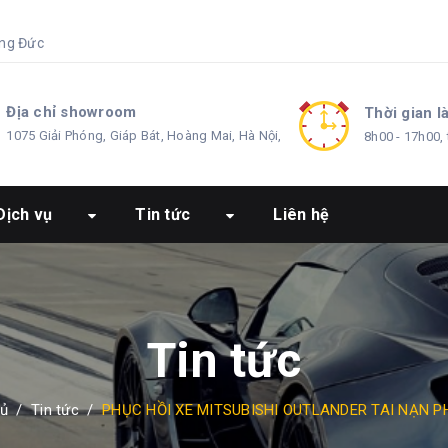
ng Đức
Địa chỉ showroom
Thời gian l
1075 Giải Phóng, Giáp Bát, Hoàng Mai, Hà Nội,
8h00 - 17h00, 
Dịch vụ
Tin tức
Liên hệ
Tin tức
hủ
/
Tin tức
/
PHỤC HỒI XE MITSUBISHI OUTLANDER TAI NẠN 