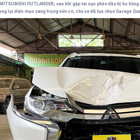
 MITSUBISHI OUTLANDER, sau khi gặp tai nạn phần đầu bị hư hỏng nặ
rang lại diện mạo sang trọng vốn có, chủ xe đã lựa chọn Garage Qu