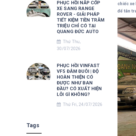
PHỤC HỒI NẮP CỐP
chiếc xe
XE SANG RANGE
để tân t
ROVER - GIẢI PHÁP
TIẾT KIỆM TIỀN TRĂM
TRIỆU CHỈ CÓ TẠI
QUANG ĐỨC AUTO
Thứ Thu,
30/07/2026
PHỤC HỒI VINFAST
VF5 ĐÂM ĐUÔI | ĐỘ
HOÀN THIỆN CÓ
ĐƯỢC NHƯ BAN
ĐẦU? CÓ XUẤT HIỆN
LỖI GÌ KHÔNG?
Thứ Fri, 24/07/2026
Tags