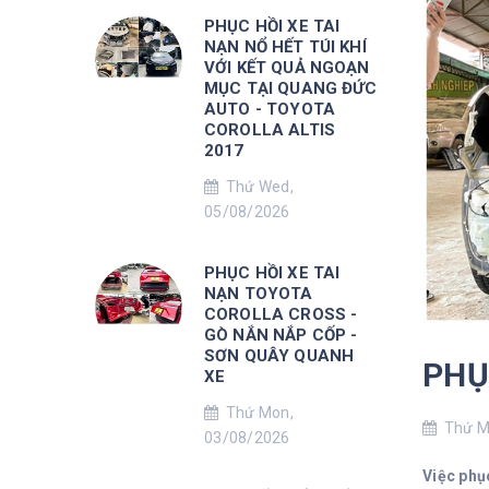
PHỤC HỒI XE TAI
NẠN NỔ HẾT TÚI KHÍ
VỚI KẾT QUẢ NGOẠN
MỤC TẠI QUANG ĐỨC
AUTO - TOYOTA
COROLLA ALTIS
2017
Thứ Wed,
05/08/2026
PHỤC HỒI XE TAI
NẠN TOYOTA
COROLLA CROSS -
GÒ NẮN NẮP CỐP -
SƠN QUÂY QUANH
PHỤ
XE
Thứ Mon,
Thứ Mo
03/08/2026
Việc phụ