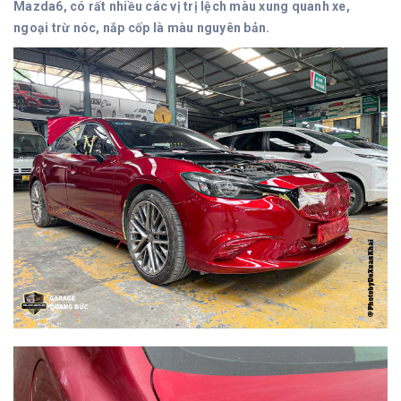
Mazda6, có rất nhiều các vị trị lệch màu xung quanh xe,
ngoại trừ nóc, nắp cốp là màu nguyên bản.