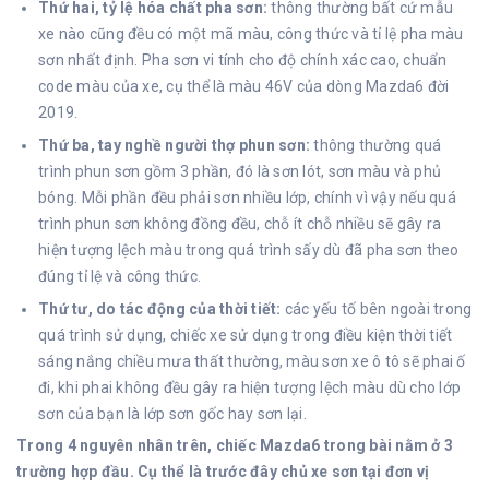
Thứ hai, tỷ lệ hóa chất pha sơn:
thông thường bất cứ mẫu
xe nào cũng đều có một mã màu, công thức và tỉ lệ pha màu
sơn nhất định. Pha sơn vi tính cho độ chính xác cao, chuẩn
code màu của xe, cụ thể là màu 46V của dòng Mazda6 đời
2019.
Thứ ba, tay nghề người thợ phun sơn:
thông thường quá
trình phun sơn gồm 3 phần, đó là sơn lót, sơn màu và phủ
bóng. Mỗi phần đều phải sơn nhiều lớp, chính vì vậy nếu quá
trình phun sơn không đồng đều, chỗ ít chỗ nhiều sẽ gây ra
hiện tượng lệch màu trong quá trình sấy dù đã pha sơn theo
đúng tỉ lệ và công thức.
Thứ tư, do tác động của thời tiết:
các yếu tố bên ngoài trong
quá trình sử dụng, chiếc xe sử dụng trong điều kiện thời tiết
sáng nắng chiều mưa thất thường, màu sơn xe ô tô sẽ phai ố
đi, khi phai không đều gây ra hiện tượng lệch màu dù cho lớp
sơn của bạn là lớp sơn gốc hay sơn lại.
Trong 4 nguyên nhân trên, chiếc Mazda6 trong bài nằm ở 3
trường hợp đầu. Cụ thể là trước đây chủ xe sơn tại đơn vị