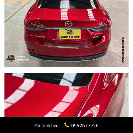
Đặt lịch hẹn
0962677726