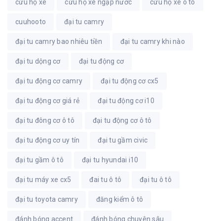
cứu hộ xe
cứu hộ xe ngập nước
cứu hộ xe ô tô
cuuhooto
đại tu camry
đại tu camry bao nhiêu tiền
đại tu camry khi nào
đại tu dộng cơ
đại tu động cơ
đại tu động cơ camry
đại tu động cơ cx5
đại tu động cơ giá rẻ
đại tu động cơ i10
đại tu đông cơ ô tô
đại tu động cơ ô tô
đại tu động cơ uy tín
đại tu gầm civic
đại tu gầm ô tô
đại tu hyundai i10
đại tu máy xe cx5
đai tu ô tô
đại tu ô tô
đại tu toyota camry
đăng kiểm ô tô
đánh bóng accent
đánh bóng chuyên sâu