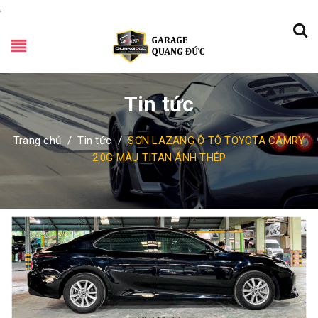
;
Tin tức
Trang chủ
/
Tin tức
/
SƠN LAZANG Ô TÔ TOYOTA CAMRY
2.0G MÀU TITAN ÁNH THÉP