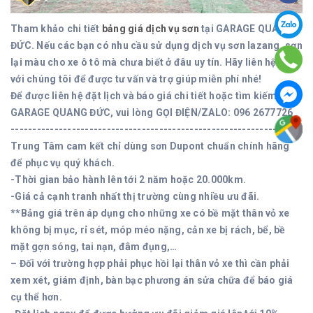
Tham khảo chi tiết
bảng giá dịch vụ sơn
tại GARAGE QUANG
ĐỨC. Nếu các bạn có nhu cầu sử dụng dịch vụ sơn lazang, sơn
lại màu cho xe ô tô mà chưa biết ở đâu uy tín. Hãy liên hệ ngay
với chúng tôi để được tư vấn và trợ giúp miễn phí nhé!
Để được liên hệ đặt lịch và báo giá chi tiết hoặc tìm kiếm
GARAGE QUANG ĐỨC, vui lòng GỌI ĐIỆN/ZALO: 096 2677726
------------------------------------------------------------------
Trung Tâm cam kết chỉ dùng sơn Dupont chuẩn chính hãng
để phục vụ quý khách.
-Thời gian bảo hành lên tới 2 năm hoặc 20.000km.
-Giá cả cạnh tranh nhất thị trường cùng nhiều ưu đãi.
**Bảng giá trên áp dụng cho những xe có bề mặt thân vỏ xe
không bị mục, rỉ sét, móp méo nặng, cản xe bị rách, bể, bề
mặt gợn sóng, tai nạn, đâm đụng,…
– Đối với trường hợp phải phục hồi lại thân vỏ xe thì cần phải
xem xét, giám định, bàn bạc phương án sửa chữa để báo giá
cụ thể hơn.