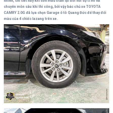
nhiên, chi tiết này khi sơn màu titan lại đòi hỏi sự tỉ mỉ và
chuyên môn sâu khi thi công, bởi vậy bác chủ xe TOYOTA
CAMRY 2.0G đã lựa chọn Garage ô tô Quang Đức để thay đổi
màu của 4 chiếc lazang trên xe.