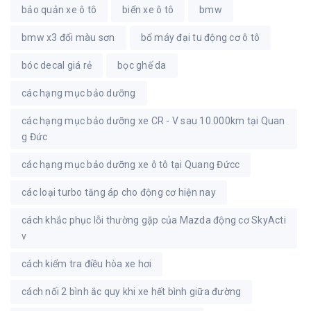
bảo quản xe ô tô
biển xe ô tô
bmw
bmw x3 đổi màu sơn
bổ máy đại tu động cơ ô tô
bóc decal giá rẻ
bọc ghế da
các hạng mục bảo dưỡng
các hạng mục bảo dưỡng xe CR - V sau 10.000km tại Quan
g Đức
các hạng mục bảo dưỡng xe ô tô tại Quang Đứcc
các loại turbo tăng áp cho động cơ hiện nay
cách khắc phục lỗi thường gặp của Mazda động cơ SkyActi
v
cách kiểm tra điều hòa xe hơi
cách nối 2 bình ắc quy khi xe hết bình giữa đường