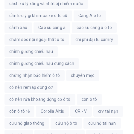
cách xử lý xăng và nhớt bị nhiễm nước
cần lưu ý gì khi mua xe ô tô cũ
Càng A ô tô
cảnh báo
Cao su càng a
cao su càng a ô tô
chăm sóc nội ngoại thất ô tô
chi phí đại tu camry
chỉnh gương chiếu hậu
chỉnh gương chiếu hậu đúng cách
chứng nhận bảo hiểm ô tô
chuyên mẹc
có nên remap động cơ
có nên rửa khoang động cơ ô tô
côn ô tô
côn ô tô rẻ
Corolla Altis
CR - V
crv tai nạn
cứu hộ giao thông
cứu hộ ô tô
cứu hộ tai nạn