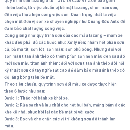
Quy trình sơn lazang ô tô TOYOTA CAMRY 2.0G bao gồm
nhiều bước, từ việc chuẩn bị bề mặt lazang, chọn màu sơn,
đến việc thực hiện công việc sơn. Quan trọng nhất là việc
chọn một đơn vị sơn xe chuyên nghiệp như Quang Đức Auto để
đảm bảo chất lượng công việc.
Cũng giống như quy trình sơn của các mẫu lazang – mâm xe
khác đều phải đủ các bước như: Xử lý nền; nhám hết phần sơn
cũ, bả ma tít, sơn lót, sơn màu; sơn phủ bóng. Nhưng đối với
sơn màu titan ánh thép có thêm phần sơn nền màu đen sau đó
mới sơn màu titan ánh thêm; đối với sơn titan ánh thép đòi hỏi
kỹ thuật sơn có tay nghề rất cao để đảm bảo màu ánh thép có
độ láng bóng trên bề mặt.
Theo tiêu chuẩn, quy trình sơn đổi màu xe được thực hiện
theo 6 bước như sau:
Bước 1: Tháo rời bánh xe khỏi xe.
Bước 2: Rửa sạch và lau chùi cho hết bụi bẩn, mảng bám ở các
khe kẽ nhỏ, phục hồi lại các bề mặt bị vỡ, xước
Bước 3: Bọc và che chắn các vị trí không sơn để tránh lan
màu.