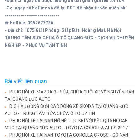
-Đặt lịch ngay để được hưởng ưu đãi giảm giá lên tới 10%
-Gọi ngay số hotline và để lại SĐT để nhận tư vấn miễn phí
----------------------------
☎️ Hotline: 0962677726
- Địa chỉ: 1075 Giải Phóng, Giáp Bát, Hoàng Mai, Hà Nội.
TRUNG TÂM SỬA CHỮA Ô TÔ QUANG ĐỨC - DỊCH VỤ CHUYÊN
NGHIỆP - PHỤC VỤ TẬN TÌNH
Bài viết liên quan
PHỤC HỒI XE MAZDA 3 - SỬA CHỮA ĐUÔI XE VỀ NGUYÊN BẢN
TẠI QUANG ĐỨC AUTO
DỊCH VỤ ĐỒNG SƠN CÁC DÒNG XE SKODA TẠI QUANG ĐỨC
AUTO - TRUNG TÂM SỬA CHỮA Ô TÔ UY TÍN
PHỤC HỒI XE TAI NẠN NỔ HẾT TÚI KHÍ VỚI KẾT QUẢ NGOẠN
MỤC TẠI QUANG ĐỨC AUTO - TOYOTA COROLLA ALTIS 2017
PHỤC HỒI XE TAI NẠN TOYOTA COROLLA CROSS - GÒ NẮN