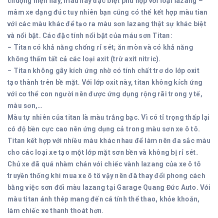
chuộng hiện nay, màu này đặc biệt phù hợp với loại lazang –
mâm xe dạng đúc tuy nhiên bạn cũng có thể kết hợp màu tian
với các màu khác để tạo ra màu sơn lazang thật sự khác biệt
và nổi bật. Các đặc tính nổi bật của máu sơn Titan:
– Titan có khả năng chống rỉ sét; ăn mòn và có khả năng
không thấm tất cả các loại axit (trừ axit nitric).
– Titan không gây kích ứng nhờ có tính chất trơ do lớp oxit
tạo thành trên bề mặt. Với lớp oxit này, titan không kích ứng
với cơ thể con người nên được ứng dụng rộng rãi trong y tế,
màu sơn,…
Màu tự nhiên của titan là màu trắng bạc. Vì có tỉ trọng thấp lại
có độ bền cực cao nên ứng dụng cả trong màu sơn xe ô tô.
Titan kết hợp với nhiều màu khác nhau để làm nên đa sắc màu
cho các loại xe tạo một lớp mặt sơn bền và không bị rỉ sét.
Chủ xe đã quá nhàm chán với chiếc vành lazang của xe ô tô
truyền thống khi mua xe ô tô vậy nên đã thay đổi phong cách
bằng việc sơn đổi màu lazang tại Garage Quang Đức Auto. Với
màu titan ánh thép mang đến cá tính thể thao, khỏe khoắn,
làm chiếc xe thanh thoát hơn.