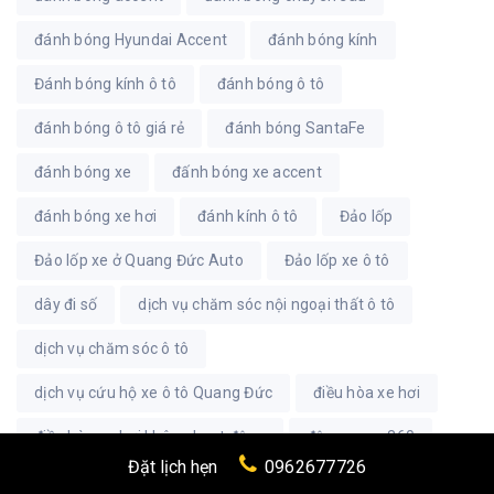
đánh bóng Hyundai Accent
đánh bóng kính
Đánh bóng kính ô tô
đánh bóng ô tô
đánh bóng ô tô giá rẻ
đánh bóng SantaFe
đánh bóng xe
đấnh bóng xe accent
đánh bóng xe hơi
đánh kính ô tô
Đảo lốp
Đảo lốp xe ở Quang Đức Auto
Đảo lốp xe ô tô
dây đi số
dịch vụ chăm sóc nội ngoại thất ô tô
dịch vụ chăm sóc ô tô
dịch vụ cứu hộ xe ô tô Quang Đức
điều hòa xe hơi
điều hòa xe hơi không hoạt động
độ camera 360
Đặt lịch hẹn
0962677726
độ cốp điện
độ cửa hít
độ loa ô tô