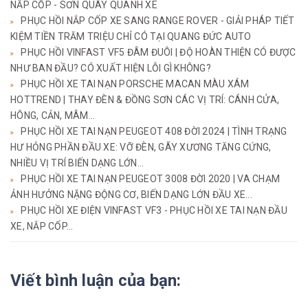
NẮP CỐP - SƠN QUÂY QUANH XE
PHỤC HỒI NẮP CỐP XE SANG RANGE ROVER - GIẢI PHÁP TIẾT
KIỆM TIỀN TRĂM TRIỆU CHỈ CÓ TẠI QUANG ĐỨC AUTO
PHỤC HỒI VINFAST VF5 ĐÂM ĐUÔI | ĐỘ HOÀN THIỆN CÓ ĐƯỢC
NHƯ BAN ĐẦU? CÓ XUẤT HIỆN LỖI GÌ KHÔNG?
PHỤC HỒI XE TAI NẠN PORSCHE MACAN MÀU XÁM
HOTTREND | THAY ĐÈN & ĐỒNG SƠN CÁC VỊ TRÍ: CÁNH CỬA,
HÔNG, CẢN, MÂM...
PHỤC HỒI XE TAI NẠN PEUGEOT 408 ĐỜI 2024 | TÌNH TRẠNG
HƯ HỎNG PHẦN ĐẦU XE: VỠ ĐÈN, GÃY XƯƠNG TĂNG CỨNG,
NHIỀU VỊ TRÍ BIẾN DẠNG LỚN...
PHỤC HỒI XE TAI NẠN PEUGEOT 3008 ĐỜI 2020 | VA CHẠM
ẢNH HƯỞNG NẶNG ĐỘNG CƠ, BIẾN DẠNG LỚN ĐẦU XE...
PHỤC HỒI XE ĐIỆN VINFAST VF3 - PHỤC HỒI XE TAI NẠN ĐẦU
XE, NẮP CỐP...
Viết bình luận của bạn: