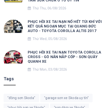
TÂM SỬA CHỮA Ô TÔ UY TÍN
Thứ Thu, 06/08/2026
PHỤC HỒI XE TAI NẠN NỔ HẾT TÚI KHÍ VỚI
KẾT QUẢ NGOẠN MỤC TẠI QUANG ĐỨC
AUTO - TOYOTA COROLLA ALTIS 2017
Thứ Wed, 05/08/2026
PHỤC HỒI XE TAI NẠN TOYOTA COROLLA
CROSS - GÒ NẮN NẮP CỐP - SƠN QUÂY
QUANH XE
Thứ Mon, 03/08/2026
Tags
"đồng sơn Skoda"
"garage sơn xe Skoda uy tín"
"phục hồi sơn xe Skoda"
"sơn dặm xe Skoda"