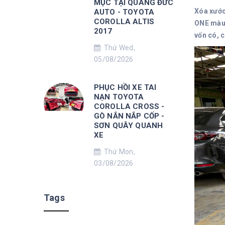
MỤC TẠI QUANG ĐỨC
Xóa xước
AUTO - TOYOTA
COROLLA ALTIS
ONE màu 
2017
vốn có, 
Thứ Wed,
05/08/2026
PHỤC HỒI XE TAI
NẠN TOYOTA
COROLLA CROSS -
GÒ NẮN NẮP CỐP -
SƠN QUÂY QUANH
XE
Thứ Mon,
03/08/2026
Tags