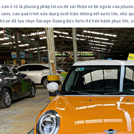
 sơn ô tô là phương pháp tối ưu để cải thiện vẻ bề ngoài của phư
cam, sau quá trình sửa dụng xuất hiện những vết xước lớn, nhỏ quan
chủ xe đã lựa chọn Garage Quang Đức Auto để tiến hành phục hồi, 