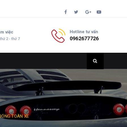
Hotline tư vấn
àm việc
0962677726
thứ 2 - thứ 7
 BÓNG TOÀN XE