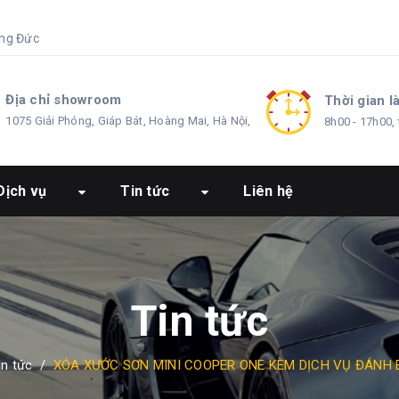
ng Đức
Địa chỉ showroom
Thời gian l
1075 Giải Phóng, Giáp Bát, Hoàng Mai, Hà Nội,
8h00 - 17h00, 
Dịch vụ
Tin tức
Liên hệ
Tin tức
in tức
/
XÓA XƯỚC SƠN MINI COOPER ONE KÈM DỊCH VỤ ĐÁNH