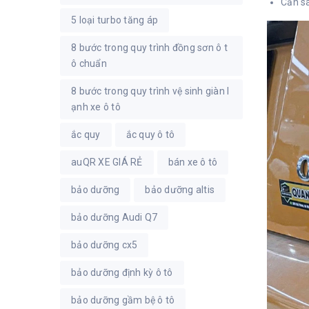
Cản s
5 loại turbo tăng áp
8 bước trong quy trình đồng sơn ô t
ô chuẩn
8 bước trong quy trình vệ sinh giàn l
ạnh xe ô tô
ắc quy
ắc quy ô tô
auQR XE GIÁ RẺ
bán xe ô tô
bảo dưỡng
bảo dưỡng altis
bảo dưỡng Audi Q7
bảo dưỡng cx5
bảo dưỡng định kỳ ô tô
bảo dưỡng gầm bệ ô tô