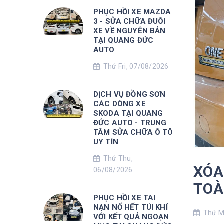
PHỤC HỒI XE MAZDA
3 - SỬA CHỮA ĐUÔI
XE VỀ NGUYÊN BẢN
TẠI QUANG ĐỨC
AUTO
Thứ Fri, 07/08/2026
DỊCH VỤ ĐỒNG SƠN
CÁC DÒNG XE
SKODA TẠI QUANG
ĐỨC AUTO - TRUNG
TÂM SỬA CHỮA Ô TÔ
UY TÍN
Thứ Thu,
XÓA
06/08/2026
TOÀ
PHỤC HỒI XE TAI
NẠN NỔ HẾT TÚI KHÍ
Thứ Mo
VỚI KẾT QUẢ NGOẠN