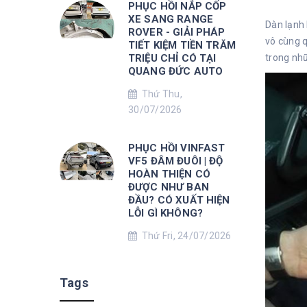
PHỤC HỒI NẮP CỐP
XE SANG RANGE
Dàn lạnh 
ROVER - GIẢI PHÁP
vô cùng q
TIẾT KIỆM TIỀN TRĂM
trong nhữ
TRIỆU CHỈ CÓ TẠI
QUANG ĐỨC AUTO
Thứ Thu,
30/07/2026
PHỤC HỒI VINFAST
VF5 ĐÂM ĐUÔI | ĐỘ
HOÀN THIỆN CÓ
ĐƯỢC NHƯ BAN
ĐẦU? CÓ XUẤT HIỆN
LỖI GÌ KHÔNG?
Thứ Fri, 24/07/2026
Tags