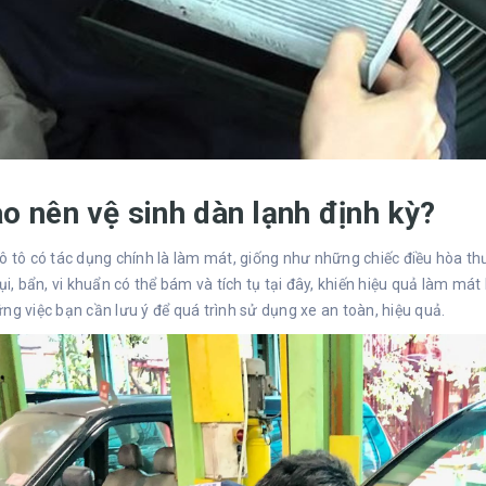
ao nên vệ sinh dàn lạnh định kỳ?
ô tô có tác dụng chính là làm mát, giống như những chiếc điều hòa th
bụi, bẩn, vi khuẩn có thể bám và tích tụ tại đây, khiến hiệu quả làm má
ng việc bạn cần lưu ý để quá trình sử dụng xe an toàn, hiệu quả.