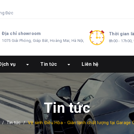
ng Đức
Địa chỉ showroom
Thời gian l
1075 Giải Phóng, Giáp Bát, Hoàng Mai, Hà Nội,
8h00 - 17h00, 
Dịch vụ
Tin tức
Liên hệ
Tin tức
/
Tin tức
/
Vệ sinh Điều Hòa - Giàn lạnh chất lượng tại Garage