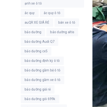
ạnh xe ô tô
ắc quy
ắc quy ô tô
auQR XE GIÁ RẺ
bán xe ô tô
bảo dưỡng
bảo dưỡng altis
bảo dưỡng Audi Q7
bảo dưỡng cx5
bảo dưỡng định kỳ ô tô
bảo dưỡng gầm bệ ô tô
bảo dưỡng gầm xe ô tô
bảo dưỡng giá rẻ
bảo dưỡng gói 699k