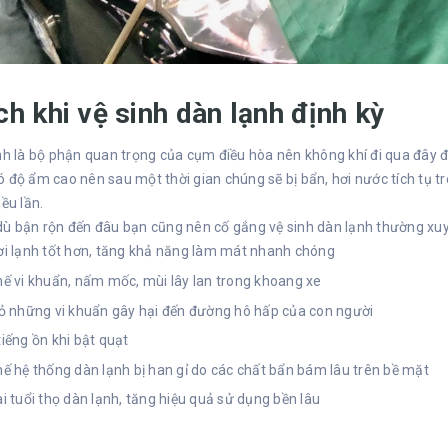
ích khi vệ sinh dàn lạnh định kỳ
nh là bộ phận quan trọng của cụm điều hòa nên không khí đi qua đây để
 độ ẩm cao nên sau một thời gian chúng sẽ bị bẩn, hơi nước tích tụ t
iều lần.
ù bận rộn đến đâu bạn cũng nên cố gắng vệ sinh dàn lạnh thường xuyên
i lạnh tốt hơn, tăng khả năng làm mát nhanh chóng
ế vi khuẩn, nấm mốc, mùi lây lan trong khoang xe
ỏ những vi khuẩn gây hại đến đường hô hấp của con người
iếng ồn khi bật quạt
ế hệ thống dàn lạnh bị han gỉ do các chất bẩn bám lâu trên bề mặt
i tuổi thọ dàn lạnh, tăng hiệu quả sử dụng bền lâu