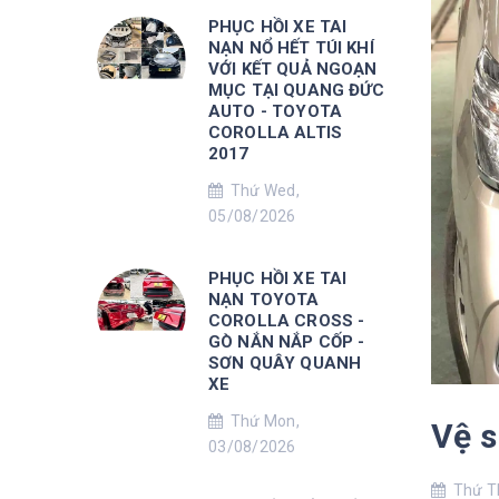
PHỤC HỒI XE TAI
NẠN NỔ HẾT TÚI KHÍ
VỚI KẾT QUẢ NGOẠN
MỤC TẠI QUANG ĐỨC
AUTO - TOYOTA
COROLLA ALTIS
2017
Thứ Wed,
05/08/2026
PHỤC HỒI XE TAI
NẠN TOYOTA
COROLLA CROSS -
GÒ NẮN NẮP CỐP -
SƠN QUÂY QUANH
XE
Thứ Mon,
Vệ s
03/08/2026
Thứ Th