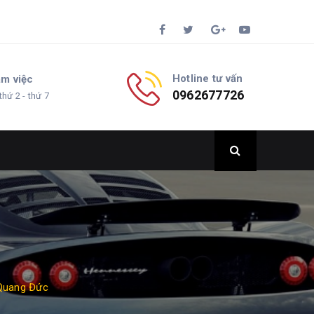
Hotline tư vấn
àm việc
0962677726
thứ 2 - thứ 7
 Quang Đức