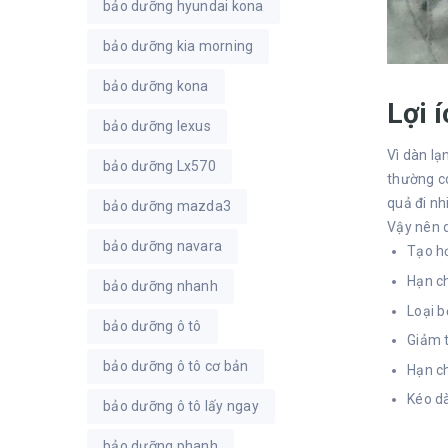
bảo dưỡng hyundai kona
bảo dưỡng kia morning
bảo dưỡng kona
Lợi 
bảo dưỡng lexus
Vì dàn lạ
bảo dưỡng Lx570
thường có
quả đi nh
bảo dưỡng mazda3
Vậy nên d
bảo dưỡng navara
Tạo hơ
Hạn ch
bảo dưỡng nhanh
Loại b
bảo dưỡng ô tô
Giảm t
bảo dưỡng ô tô cơ bản
Hạn ch
Kéo dà
bảo dưỡng ô tô lấy ngay
bảo dưỡng phanh