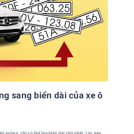
ng sang biển dài của xe ô
n vuông, chỉ có thể lắp biển dài chữ nhật. Lúc này,