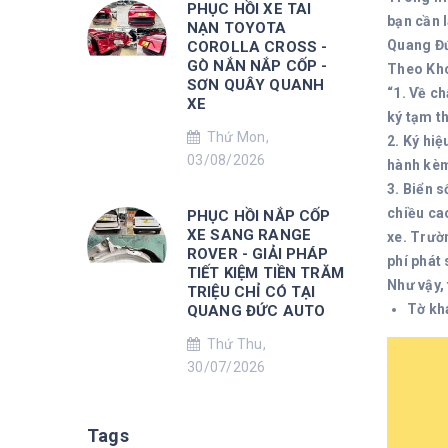
PHỤC HỒI XE TAI
bạn cần l
NẠN TOYOTA
Quang Đứ
COROLLA CROSS -
GÒ NẮN NẮP CỐP -
Theo Kho
SƠN QUÂY QUANH
“1. Về ch
XE
ký tạm th
Thứ Mon,
2. Ký hiệ
03/08/2026
hành kèm
3. Biển s
chiều cao
PHỤC HỒI NẮP CỐP
XE SANG RANGE
xe. Trườn
ROVER - GIẢI PHÁP
phí phát 
TIẾT KIỆM TIỀN TRĂM
Như vậy, 
TRIỆU CHỈ CÓ TẠI
Tờ kha
QUANG ĐỨC AUTO
Thứ Thu,
30/07/2026
Tags