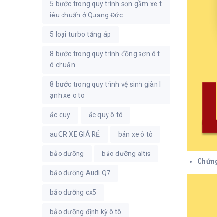
5 bước trong quy trình sơn gầm xe t
iêu chuẩn ở Quang Đức
5 loại turbo tăng áp
8 bước trong quy trình đồng sơn ô t
ô chuẩn
8 bước trong quy trình vệ sinh giàn l
ạnh xe ô tô
ắc quy
ắc quy ô tô
auQR XE GIÁ RẺ
bán xe ô tô
bảo dưỡng
bảo dưỡng altis
Chứng
bảo dưỡng Audi Q7
bảo dưỡng cx5
bảo dưỡng định kỳ ô tô