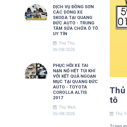
DỊCH VỤ ĐỒNG SƠN
CÁC DÒNG XE
SKODA TẠI QUANG
ĐỨC AUTO - TRUNG
TÂM SỬA CHỮA Ô TÔ
UY TÍN
Thứ Thu,
06/08/2026
PHỤC HỒI XE TAI
NẠN NỔ HẾT TÚI KHÍ
VỚI KẾT QUẢ NGOẠN
MỤC TẠI QUANG ĐỨC
AUTO - TOYOTA
Thủ 
COROLLA ALTIS
tô
2017
Thứ Wed,
05/08/2026
Thứ Tu
Trong một