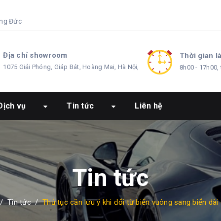
ng Đức
Địa chỉ showroom
Thời gian l
1075 Giải Phóng, Giáp Bát, Hoàng Mai, Hà Nội,
8h00 - 17h00, 
Dịch vụ
Tin tức
Liên hệ
Tin tức
/
Tin tức
/
Thủ tục cần lưu ý khi đổi từ biển vuông sang biển dài