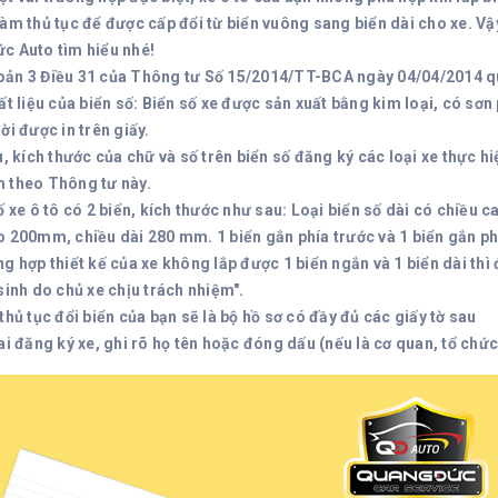
àm thủ tục để được cấp đổi từ biển vuông sang biển dài cho xe. Vậy
c Auto tìm hiểu nhé!
ản 3 Điều 31 của Thông tư Số 15/2014/TT-BCA ngày 04/04/2014 qu
ất liệu của biển số: Biển số xe được sản xuất bằng kim loại, có sơn
ời được in trên giấy.
u, kích thước của chữ và số trên biển số đăng ký các loại xe thực hi
 theo Thông tư này.
ố xe ô tô có 2 biển, kích thước như sau: Loại biển số dài có chiều
 200mm, chiều dài 280 mm. 1 biển gắn phía trước và 1 biển gắn phía 
g hợp thiết kế của xe không lắp được 1 biển ngắn và 1 biển dài thì
sinh do chủ xe chịu trách nhiệm".
thủ tục đổi biển của bạn sẽ là bộ hồ sơ có đầy đủ các giấy tờ sau
i đăng ký xe, ghi rõ họ tên hoặc đóng dấu (nếu là cơ quan, tổ chức