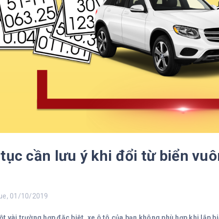
tục cần lưu ý khi đổi từ biển vuô
e, 01/10/2019
 vài trường hợp đặc biệt, xe ô tô của bạn không phù hợp khi lắp biể