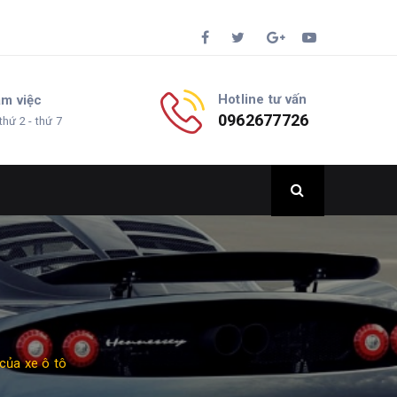
Hotline tư vấn
àm việc
0962677726
thứ 2 - thứ 7
 của xe ô tô