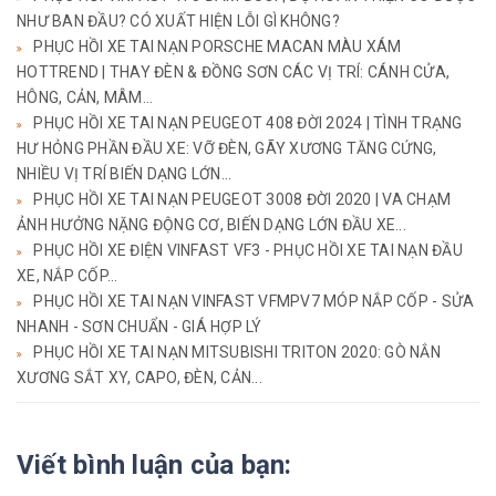
NHƯ BAN ĐẦU? CÓ XUẤT HIỆN LỖI GÌ KHÔNG?
PHỤC HỒI XE TAI NẠN PORSCHE MACAN MÀU XÁM
HOTTREND | THAY ĐÈN & ĐỒNG SƠN CÁC VỊ TRÍ: CÁNH CỬA,
HÔNG, CẢN, MÂM...
PHỤC HỒI XE TAI NẠN PEUGEOT 408 ĐỜI 2024 | TÌNH TRẠNG
HƯ HỎNG PHẦN ĐẦU XE: VỠ ĐÈN, GÃY XƯƠNG TĂNG CỨNG,
NHIỀU VỊ TRÍ BIẾN DẠNG LỚN...
PHỤC HỒI XE TAI NẠN PEUGEOT 3008 ĐỜI 2020 | VA CHẠM
ẢNH HƯỞNG NẶNG ĐỘNG CƠ, BIẾN DẠNG LỚN ĐẦU XE...
PHỤC HỒI XE ĐIỆN VINFAST VF3 - PHỤC HỒI XE TAI NẠN ĐẦU
XE, NẮP CỐP...
PHỤC HỒI XE TAI NẠN VINFAST VFMPV7 MÓP NẮP CỐP - SỬA
NHANH - SƠN CHUẨN - GIÁ HỢP LÝ
PHỤC HỒI XE TAI NẠN MITSUBISHI TRITON 2020: GÒ NẮN
XƯƠNG SẮT XY, CAPO, ĐÈN, CẢN...
Viết bình luận của bạn: