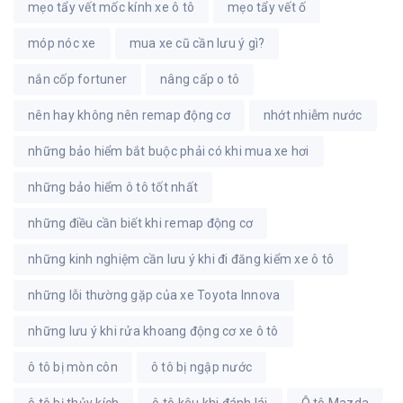
mẹo tẩy vết mốc kính xe ô tô
mẹo tẩy vết ố
móp nóc xe
mua xe cũ cần lưu ý gì?
nắn cốp fortuner
nâng cấp o tô
nên hay không nên remap động cơ
nhớt nhiễm nước
những bảo hiểm bắt buộc phải có khi mua xe hơi
những bảo hiểm ô tô tốt nhất
những điều cần biết khi remap động cơ
những kinh nghiệm cần lưu ý khi đi đăng kiểm xe ô tô
những lỗi thường gặp của xe Toyota Innova
những lưu ý khi rửa khoang động cơ xe ô tô
ô tô bị mòn côn
ô tô bị ngập nước