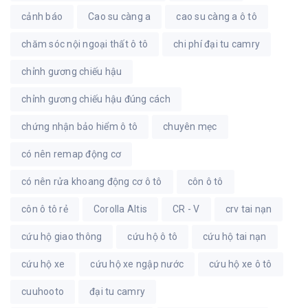
cảnh báo
Cao su càng a
cao su càng a ô tô
chăm sóc nội ngoại thất ô tô
chi phí đại tu camry
chỉnh gương chiếu hậu
chỉnh gương chiếu hậu đúng cách
chứng nhận bảo hiểm ô tô
chuyên mẹc
có nên remap động cơ
có nên rửa khoang động cơ ô tô
côn ô tô
côn ô tô rẻ
Corolla Altis
CR - V
crv tai nạn
cứu hộ giao thông
cứu hộ ô tô
cứu hộ tai nạn
cứu hộ xe
cứu hộ xe ngập nước
cứu hộ xe ô tô
cuuhooto
đại tu camry