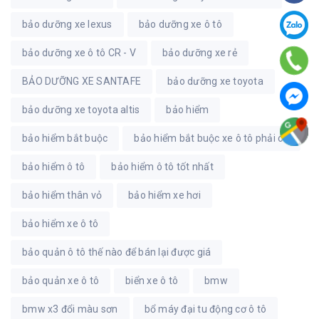
bảo dưỡng xe lexus
bảo dưỡng xe ô tô
bảo dưỡng xe ô tô CR - V
bảo dưỡng xe rẻ
BẢO DƯỠNG XE SANTAFE
bảo dưỡng xe toyota
bảo dưỡng xe toyota altis
bảo hiểm
bảo hiểm bắt buộc
bảo hiểm bắt buộc xe ô tô phải có
bảo hiểm ô tô
bảo hiểm ô tô tốt nhất
bảo hiểm thân vỏ
bảo hiểm xe hơi
bảo hiểm xe ô tô
bảo quản ô tô thế nào để bán lại được giá
bảo quản xe ô tô
biển xe ô tô
bmw
bmw x3 đổi màu sơn
bổ máy đại tu động cơ ô tô