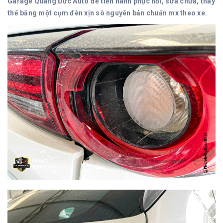
Garage Quang Đức Auto để tiến hành phục hồi, sửa chữa, thay
thế bằng một cụm đèn xịn sò nguyên bản chuẩn mx theo xe.