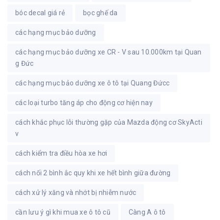
bóc decal giá rẻ
bọc ghế da
các hạng mục bảo dưỡng
các hạng mục bảo dưỡng xe CR - V sau 10.000km tại Quan
g Đức
các hạng mục bảo dưỡng xe ô tô tại Quang Đứcc
các loại turbo tăng áp cho động cơ hiện nay
cách khắc phục lỗi thường gặp của Mazda động cơ SkyActi
v
cách kiểm tra điều hòa xe hơi
cách nối 2 bình ắc quy khi xe hết bình giữa đường
cách xử lý xăng và nhớt bị nhiễm nước
cần lưu ý gì khi mua xe ô tô cũ
Càng A ô tô