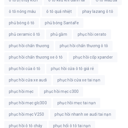
ô tô bị thủy kích
ô tô kêu khi đánh lái
Ô tô Mazda
ô tô nóng máu
ô tô quá nhiệt
phay lazang ô tô
phủ bóng ô tô
phủ bóng SantaFe
phủ ceramic ô tô
phủ gầm
phục hồi cerato
phục hồi chấn thương
phục hồi chấn thương ô tô
phục hồi chấn thương xe ô tô
phục hồi cốp xpander
phục hồi của ô tô
phục hồi cửa ô tô giá rẻ
phục hồi cửa xe audi
phục hồi cửa xe tai nạn
phục hồi mẹc
phục hồi mẹc c300
phục hồi mẹc glc300
phục hồi mẹc tai nạn
phục hồi mẹc V250
phục hồi nhanh xe audi tai nạn
phục hồi ô tô cháy
phục hổi ô tô tai nạn