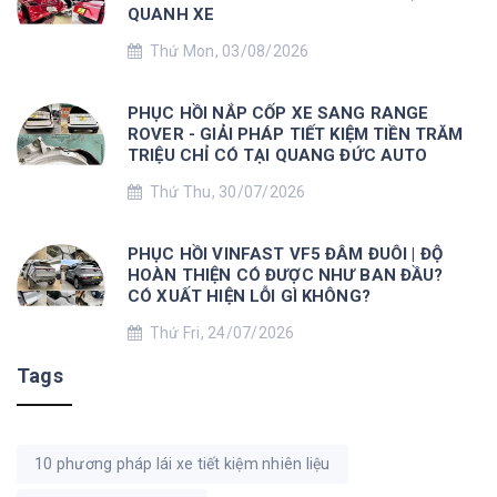
QUANH XE
Thứ Mon, 03/08/2026
PHỤC HỒI NẮP CỐP XE SANG RANGE
ROVER - GIẢI PHÁP TIẾT KIỆM TIỀN TRĂM
TRIỆU CHỈ CÓ TẠI QUANG ĐỨC AUTO
Thứ Thu, 30/07/2026
PHỤC HỒI VINFAST VF5 ĐÂM ĐUÔI | ĐỘ
HOÀN THIỆN CÓ ĐƯỢC NHƯ BAN ĐẦU?
CÓ XUẤT HIỆN LỖI GÌ KHÔNG?
Thứ Fri, 24/07/2026
Tags
10 phương pháp lái xe tiết kiệm nhiên liệu