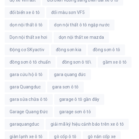
độ xe vinfast
đổi biển vuông sang biển dài xe ô tô
đổi biển xe ô tô
đổi màu sơn VF5
dọn nội thất ô tô
dọn nội thất ô tô ngập nước
Dọn nội thất xe hơi
dọn nội thất xe mazda
Động cơ SKyactiv
đồng sơn kia
đồng sơn ô tô
đồng sơn ô tô chuẩn
đồng sơn ô tô\
gầm xe ô tô
gara cứu hộ ô tô
gara quang đức
gara Quangduc
gara sơn ô tô
gara sửa chữa ô tô
garage ô tô gần đây
Garage Quang Đức
garage sơn ô tô
garaquangduc
giải mã ký hiệu cảnh báo trên xe ô tô
giàn lạnh xe ô tô
gò cốp ô tô
gò nắn cốp xe