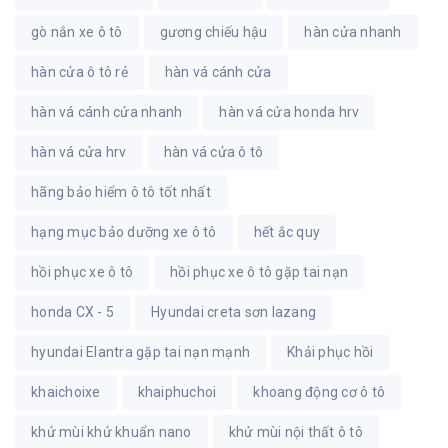
gò nắn xe ô tô
gương chiếu hậu
hàn cửa nhanh
hàn cửa ô tô rẻ
hàn vá cánh cửa
hàn vá cánh cửa nhanh
hàn vá cửa honda hrv
hàn vá cửa hrv
hàn vá cửa ô tô
hãng bảo hiểm ô tô tốt nhất
hạng mục bảo dưỡng xe ô tô
hết ắc quy
hồi phục xe ô tô
hồi phục xe ô tô gặp tai nạn
honda CX - 5
Hyundai creta sơn lazang
hyundai Elantra gặp tai nạn mạnh
Khải phục hồi
khaichoixe
khaiphuchoi
khoang động cơ ô tô
khử mùi khử khuẩn nano
khử mùi nội thất ô tô