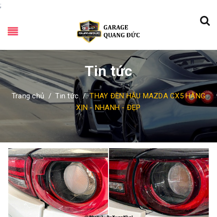
;
Tin tức
Trang chủ
/
Tin tức
/
THAY ĐÈN HẬU MAZDA CX5 HÀNG
XỊN - NHANH - ĐẸP