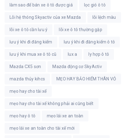
làm sao để bán xe ô tô được giá
lọc gió ô tô
Lỗi hệ thóng Skyactiv của xe Mazda
lỗi lệch màu
lỗi xe ô tô cần lưu ý
lỗi xe ô tô thường gặp
lưu ý khi đi đăng kiểm
lưu ý khi đi đăng kiểm ô tô
lưu ý khi mua xe ô tô cũ
lux a
ly hợp ô tô
Mazda CX5 sơn
Mazda động cơ SkyActiv
mazda thủy kihcs
MẸO HAY BẢO HIỂM THÂN VỎ
mẹo hay cho tài xế
mẹo hay cho tài xế không phải ai cũng biết
mẹo hay ô tô
mẹo lái xe an toàn
mẹo lái xe an toàn cho tài xế mới