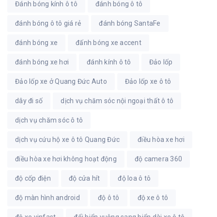
Đánh bóng kính ô tô
đánh bóng ô tô
đánh bóng ô tô giá rẻ
đánh bóng SantaFe
đánh bóng xe
đấnh bóng xe accent
đánh bóng xe hơi
đánh kính ô tô
Đảo lốp
Đảo lốp xe ở Quang Đức Auto
Đảo lốp xe ô tô
dây đi số
dịch vụ chăm sóc nội ngoại thất ô tô
dịch vụ chăm sóc ô tô
dịch vụ cứu hộ xe ô tô Quang Đức
điều hòa xe hơi
điều hòa xe hơi không hoạt động
độ camera 360
độ cốp điện
độ cửa hít
độ loa ô tô
độ màn hình android
độ ô tô
độ xe ô tô