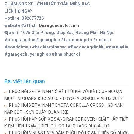
CHĂM SÓC XE LỚN NHẤT TOÀN MIỀN BẮC.
LIÊN HỆ NGAY:
Hotline: 092677726
website đặt lịch:
Quangducauto.com
Địa chỉ: 1075 Giải Phóng, Giáp Bát, Hoàng Mai, Hà Nội.
#otoquangduc #quangduc #baoduongoto #sonoto
#sondoimau #baohiemthanvo #Baoduongdinhki #garauytin
#garagechuyennghiep #khaiphuchoi
Bài viết liên quan
PHỤC HỒI XE TAI NẠN NỔ HẾT TÚI KHÍ VỚI KẾT QUẢ NGOẠN
MỤC TẠI QUANG ĐỨC AUTO - TOYOTA COROLLA ALTIS 2017
PHỤC HỒI XE TAI NẠN TOYOTA COROLLA CROSS - GÒ NẮN
NẮP CỐP - SƠN QUÂY QUANH XE
PHỤC HỒI NẮP CỐP XE SANG RANGE ROVER - GIẢI PHÁP TIẾT
KIỆM TIỀN TRĂM TRIỆU CHỈ CÓ TẠI QUANG ĐỨC AUTO
PHỤC HỒI VINFAST VF5 ĐÂM ĐUÔI | ĐỘ HOÀN THIỆN CÓ ĐƯỢC