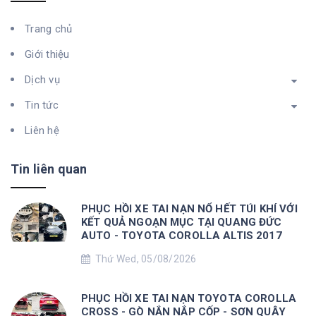
Trang chủ
Giới thiệu
Dịch vụ
Tin tức
Liên hệ
Tin liên quan
PHỤC HỒI XE TAI NẠN NỔ HẾT TÚI KHÍ VỚI
KẾT QUẢ NGOẠN MỤC TẠI QUANG ĐỨC
AUTO - TOYOTA COROLLA ALTIS 2017
Thứ Wed, 05/08/2026
PHỤC HỒI XE TAI NẠN TOYOTA COROLLA
CROSS - GÒ NẮN NẮP CỐP - SƠN QUÂY