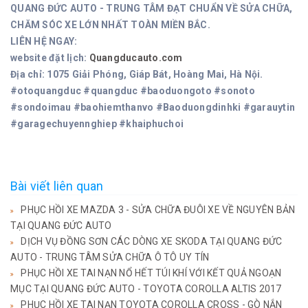
QUANG ĐỨC AUTO - TRUNG TÂM ĐẠT CHUẨN VỀ SỬA CHỮA,
CHĂM SÓC XE LỚN NHẤT TOÀN MIỀN BẮC.
LIÊN HỆ NGAY:
website đặt lịch:
Quangducauto.com
Địa chỉ: 1075 Giải Phóng, Giáp Bát, Hoàng Mai, Hà Nội.
#otoquangduc #quangduc #baoduongoto #sonoto
#sondoimau #baohiemthanvo #Baoduongdinhki #garauytin
#garagechuyennghiep #khaiphuchoi
Bài viết liên quan
PHỤC HỒI XE MAZDA 3 - SỬA CHỮA ĐUÔI XE VỀ NGUYÊN BẢN
TẠI QUANG ĐỨC AUTO
DỊCH VỤ ĐỒNG SƠN CÁC DÒNG XE SKODA TẠI QUANG ĐỨC
AUTO - TRUNG TÂM SỬA CHỮA Ô TÔ UY TÍN
PHỤC HỒI XE TAI NẠN NỔ HẾT TÚI KHÍ VỚI KẾT QUẢ NGOẠN
MỤC TẠI QUANG ĐỨC AUTO - TOYOTA COROLLA ALTIS 2017
PHỤC HỒI XE TAI NẠN TOYOTA COROLLA CROSS - GÒ NẮN