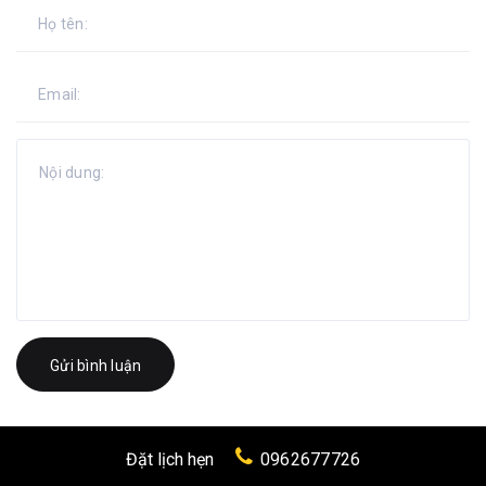
Gửi bình luận
Liên kết
Đặt lịch hẹn
0962677726