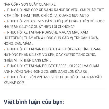
NẮP CỐP - SƠN QUÂY QUANH XE
PHỤC HỒI NẮP CỐP XE SANG RANGE ROVER - GIẢI PHÁP TIẾT
KIỆM TIỀN TRĂM TRIỆU CHỈ CÓ TẠI QUANG ĐỨC AUTO
PHỤC HỒI VINFAST VF5 ĐÂM ĐUÔI | ĐỘ HOÀN THIỆN CÓ ĐƯỢC
NHƯ BAN ĐẦU? CÓ XUẤT HIỆN LỖI GÌ KHÔNG?
PHỤC HỒI XE TAI NẠN PORSCHE MACAN MÀU XÁM
HOTTREND | THAY ĐÈN & ĐỒNG SƠN CÁC VỊ TRÍ: CÁNH CỬA,
HÔNG, CẢN, MÂM...
PHỤC HỒI XE TAI NẠN PEUGEOT 408 ĐỜI 2024 | TÌNH TRẠNG
HƯ HỎNG PHẦN ĐẦU XE: VỠ ĐÈN, GÃY XƯƠNG TĂNG CỨNG,
NHIỀU VỊ TRÍ BIẾN DẠNG LỚN...
PHỤC HỒI XE TAI NẠN PEUGEOT 3008 ĐỜI 2020 | VA CHẠM
ẢNH HƯỞNG NẶNG ĐỘNG CƠ, BIẾN DẠNG LỚN ĐẦU XE...
PHỤC HỒI XE ĐIỆN VINFAST VF3 - PHỤC HỒI XE TAI NẠN ĐẦU
XE, NẮP CỐP...
Viết bình luận của bạn: