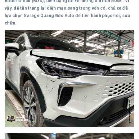
Badershock (BDS), biến dạng tai xe nhưng chỉ mất 500k . Vì
vậy, để tân trang lại diện mạo sang trọng vốn có, chủ xe đã
lựa chọn Garage Quang Đức Auto để tiến hành phục hồi, sửa
chữa.