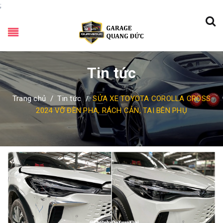
;
Tin tức
Trang chủ
/
Tin tức
/
SỬA XE TOYOTA COROLLA CROSS
2024 VỠ ĐÈN PHA, RÁCH CẢN, TAI BÊN PHỤ