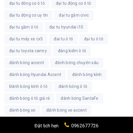
đại tu đông cơ ô tô
đại tu động cơ ô tô
đại tu động cơ uy tín
đại tu gầm civic
đại tu gầm ô tô
đại tu hyundai i10
đại tu máy xe cx5
đai tu ô tô
đại tu ô tô
đại tu toyota camry
đăng kiểm ô tô
đánh bóng accent
đánh bóng chuyên sâu
đánh bóng Hyundai Accent
đánh bóng kính
Đánh bóng kính ô tô
đánh bóng ô tô
đánh bóng ô tô giá rẻ
đánh bóng SantaFe
đánh bóng xe
đấnh bóng xe accent
đánh bóng xe hơi
đánh kính ô tô
Đảo lốp
Đặt lịch hẹn
0962677726