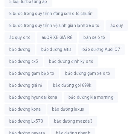
5 loại turbo tăng áp
8 bước trong quy trình đồng sơn ô tô chuẩn
8 bước trong quy trình vệ sinh giàn lạnh xe ô tô
ắc quy
ắc quy ô tô
auQR XE GIÁ RẺ
bán xe ô tô
bảo dưỡng
bảo dưỡng altis
bảo dưỡng Audi Q7
bảo dưỡng cx5
bảo dưỡng định kỳ ô tô
bảo dưỡng gầm bệ ô tô
bảo dưỡng gầm xe ô tô
bảo dưỡng giá rẻ
bảo dưỡng gói 699k
bảo dưỡng hyundai kona
bảo dưỡng kia morning
bảo dưỡng kona
bảo dưỡng lexus
bảo dưỡng Lx570
bảo dưỡng mazda3
bảo dưỡng navara
bảo dưỡng nhanh