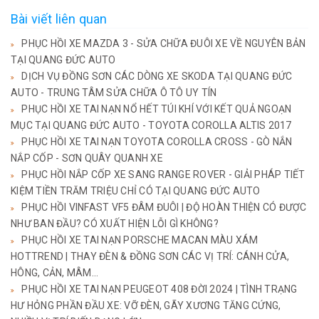
Bài viết liên quan
PHỤC HỒI XE MAZDA 3 - SỬA CHỮA ĐUÔI XE VỀ NGUYÊN BẢN
TẠI QUANG ĐỨC AUTO
DỊCH VỤ ĐỒNG SƠN CÁC DÒNG XE SKODA TẠI QUANG ĐỨC
AUTO - TRUNG TÂM SỬA CHỮA Ô TÔ UY TÍN
PHỤC HỒI XE TAI NẠN NỔ HẾT TÚI KHÍ VỚI KẾT QUẢ NGOẠN
MỤC TẠI QUANG ĐỨC AUTO - TOYOTA COROLLA ALTIS 2017
PHỤC HỒI XE TAI NẠN TOYOTA COROLLA CROSS - GÒ NẮN
NẮP CỐP - SƠN QUÂY QUANH XE
PHỤC HỒI NẮP CỐP XE SANG RANGE ROVER - GIẢI PHÁP TIẾT
KIỆM TIỀN TRĂM TRIỆU CHỈ CÓ TẠI QUANG ĐỨC AUTO
PHỤC HỒI VINFAST VF5 ĐÂM ĐUÔI | ĐỘ HOÀN THIỆN CÓ ĐƯỢC
NHƯ BAN ĐẦU? CÓ XUẤT HIỆN LỖI GÌ KHÔNG?
PHỤC HỒI XE TAI NẠN PORSCHE MACAN MÀU XÁM
HOTTREND | THAY ĐÈN & ĐỒNG SƠN CÁC VỊ TRÍ: CÁNH CỬA,
HÔNG, CẢN, MÂM...
PHỤC HỒI XE TAI NẠN PEUGEOT 408 ĐỜI 2024 | TÌNH TRẠNG
HƯ HỎNG PHẦN ĐẦU XE: VỠ ĐÈN, GÃY XƯƠNG TĂNG CỨNG,