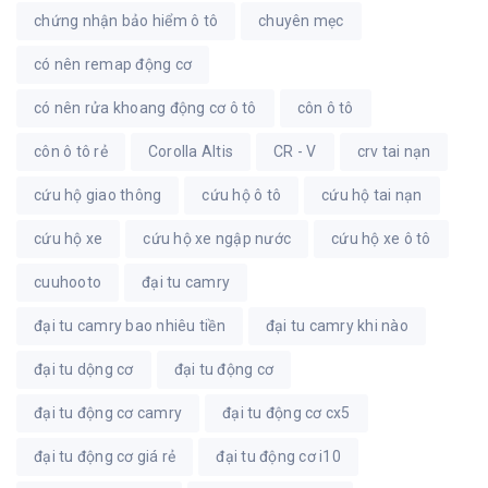
chứng nhận bảo hiểm ô tô
chuyên mẹc
có nên remap động cơ
có nên rửa khoang động cơ ô tô
côn ô tô
côn ô tô rẻ
Corolla Altis
CR - V
crv tai nạn
cứu hộ giao thông
cứu hộ ô tô
cứu hộ tai nạn
cứu hộ xe
cứu hộ xe ngập nước
cứu hộ xe ô tô
cuuhooto
đại tu camry
đại tu camry bao nhiêu tiền
đại tu camry khi nào
đại tu dộng cơ
đại tu động cơ
đại tu động cơ camry
đại tu động cơ cx5
đại tu động cơ giá rẻ
đại tu động cơ i10