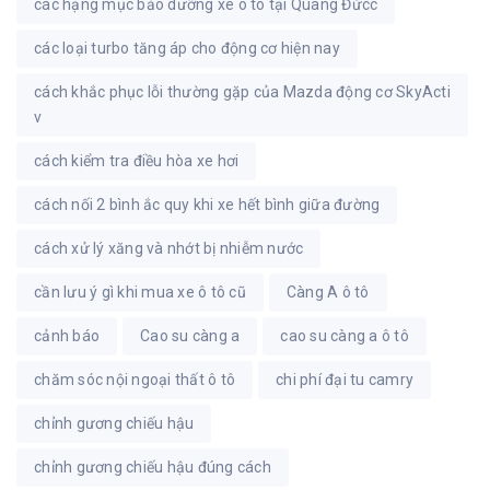
các hạng mục bảo dưỡng xe ô tô tại Quang Đứcc
các loại turbo tăng áp cho động cơ hiện nay
cách khắc phục lỗi thường gặp của Mazda động cơ SkyActi
v
cách kiểm tra điều hòa xe hơi
cách nối 2 bình ắc quy khi xe hết bình giữa đường
cách xử lý xăng và nhớt bị nhiễm nước
cần lưu ý gì khi mua xe ô tô cũ
Càng A ô tô
cảnh báo
Cao su càng a
cao su càng a ô tô
chăm sóc nội ngoại thất ô tô
chi phí đại tu camry
chỉnh gương chiếu hậu
chỉnh gương chiếu hậu đúng cách