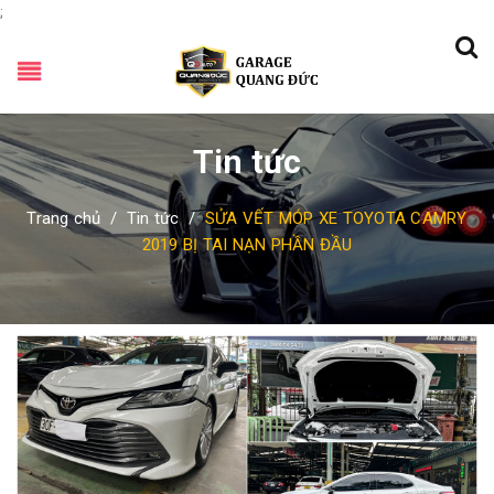
;
Tin tức
Trang chủ
/
Tin tức
/
SỬA VẾT MÓP XE TOYOTA CAMRY
2019 BỊ TAI NẠN PHẦN ĐẦU