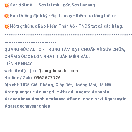
Sơn đổi màu - Sơn lại màu gốc,Sơn Lazang...
Bảo Dưỡng định kỳ - Đại tu máy - Kiểm tra tổng thể xe.
Hỗ trợ thủ tục Bảo Hiểm Thân Vỏ - TNDS tất cả các hãng.
***********************************************************
----------------------------
QUANG ĐỨC AUTO - TRUNG TÂM ĐẠT CHUẨN VỀ SỬA CHỮA,
CHĂM SÓC XE LỚN NHẤT TOÀN MIỀN BẮC.
LIÊN HỆ NGAY:
website đặt lịch:
Quangducauto.com
Hotline / Zalo:
0962 677 726
Địa chỉ: 1075 Giải Phóng, Giáp Bát, Hoàng Mai, Hà Nội.
#otoquangduc #quangduc #baoduongoto #sonoto
#sondoimau #baohiemthanvo #Baoduongdinhki #garauytin
#garagechuyennghiep