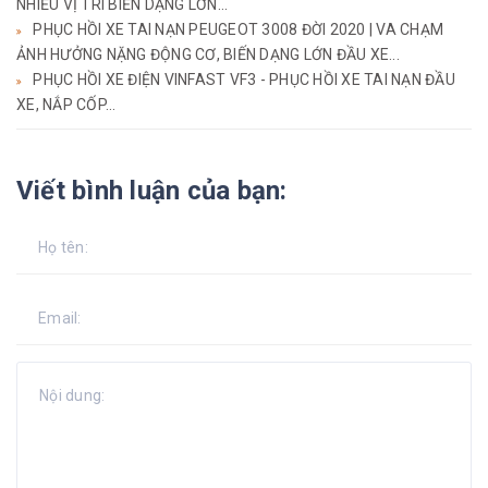
NHIỀU VỊ TRÍ BIẾN DẠNG LỚN...
PHỤC HỒI XE TAI NẠN PEUGEOT 3008 ĐỜI 2020 | VA CHẠM
ẢNH HƯỞNG NẶNG ĐỘNG CƠ, BIẾN DẠNG LỚN ĐẦU XE...
PHỤC HỒI XE ĐIỆN VINFAST VF3 - PHỤC HỒI XE TAI NẠN ĐẦU
XE, NẮP CỐP...
Viết bình luận của bạn: