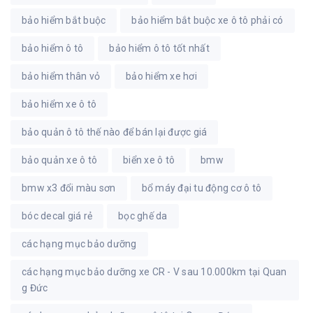
bảo hiểm bắt buộc
bảo hiểm bắt buộc xe ô tô phải có
bảo hiểm ô tô
bảo hiểm ô tô tốt nhất
bảo hiểm thân vỏ
bảo hiểm xe hơi
bảo hiểm xe ô tô
bảo quản ô tô thế nào để bán lại được giá
bảo quản xe ô tô
biển xe ô tô
bmw
bmw x3 đổi màu sơn
bổ máy đại tu động cơ ô tô
bóc decal giá rẻ
bọc ghế da
các hạng mục bảo dưỡng
các hạng mục bảo dưỡng xe CR - V sau 10.000km tại Quan
g Đức