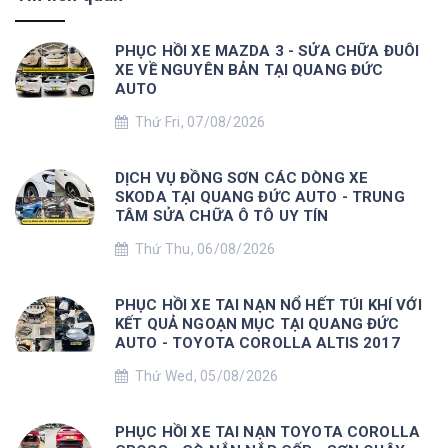
PHỤC HỒI XE MAZDA 3 - SỬA CHỮA ĐUÔI
XE VỀ NGUYÊN BẢN TẠI QUANG ĐỨC
AUTO
Thứ Fri, 07/08/2026
DỊCH VỤ ĐỒNG SƠN CÁC DÒNG XE
SKODA TẠI QUANG ĐỨC AUTO - TRUNG
TÂM SỬA CHỮA Ô TÔ UY TÍN
Thứ Thu, 06/08/2026
PHỤC HỒI XE TAI NẠN NỔ HẾT TÚI KHÍ VỚI
KẾT QUẢ NGOẠN MỤC TẠI QUANG ĐỨC
AUTO - TOYOTA COROLLA ALTIS 2017
Thứ Wed, 05/08/2026
PHỤC HỒI XE TAI NẠN TOYOTA COROLLA