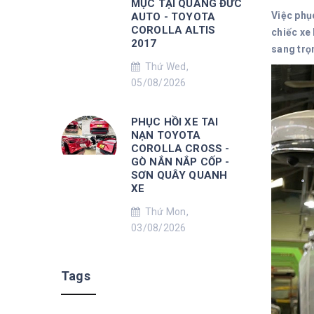
MỤC TẠI QUANG ĐỨC
Việc phụ
AUTO - TOYOTA
COROLLA ALTIS
chiếc xe
2017
sang trọ
Thứ Wed,
05/08/2026
PHỤC HỒI XE TAI
NẠN TOYOTA
COROLLA CROSS -
GÒ NẮN NẮP CỐP -
SƠN QUÂY QUANH
XE
Thứ Mon,
03/08/2026
Tags