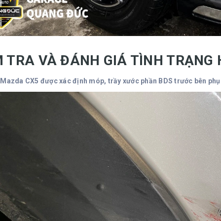
M TRA VÀ ĐÁNH GIÁ TÌNH TRẠNG
 Mazda CX5 được xác định móp, trầy xước phần BDS trước bên phụ