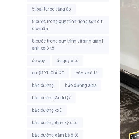
5 loại turbo tăng áp
8 bước trong quy trình đồng sơn ô t
ô chuẩn
8 bước trong quy trình vệ sinh giàn l
ạnh xe ô tô
ắc quy
ắc quy ô tô
auQR XE GIÁ RẺ
bán xe ô tô
bảo dưỡng
bảo dưỡng altis
bảo dưỡng Audi Q7
bảo dưỡng cx5
bảo dưỡng định kỳ ô tô
bảo dưỡng gầm bệ ô tô