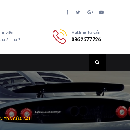
Hotline tư vấn
àm việc
0962677726
thứ 2 - thứ 7
N BDS CỬA SAU