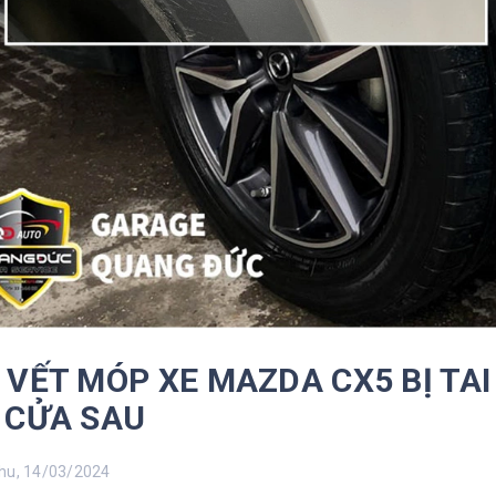
 VẾT MÓP XE MAZDA CX5 BỊ TA
 CỬA SAU
u, 14/03/2024