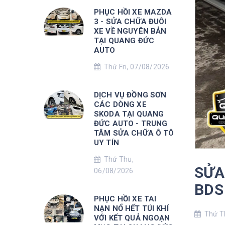
PHỤC HỒI XE MAZDA
3 - SỬA CHỮA ĐUÔI
XE VỀ NGUYÊN BẢN
TẠI QUANG ĐỨC
AUTO
Thứ Fri, 07/08/2026
DỊCH VỤ ĐỒNG SƠN
CÁC DÒNG XE
SKODA TẠI QUANG
ĐỨC AUTO - TRUNG
TÂM SỬA CHỮA Ô TÔ
UY TÍN
Thứ Thu,
SỬA
06/08/2026
BDS
PHỤC HỒI XE TAI
NẠN NỔ HẾT TÚI KHÍ
Thứ Th
VỚI KẾT QUẢ NGOẠN