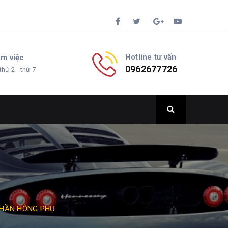
Hotline tư vấn
àm việc
0962677726
thứ 2 - thứ 7
PHẦN HÔNG PHỤ