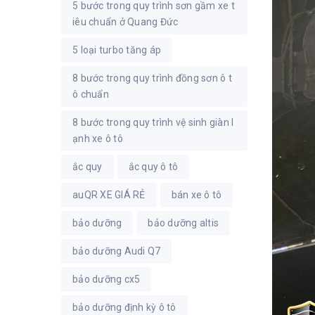
5 bước trong quy trình sơn gầm xe t
iêu chuẩn ở Quang Đức
5 loại turbo tăng áp
8 bước trong quy trình đồng sơn ô t
ô chuẩn
8 bước trong quy trình vệ sinh giàn l
ạnh xe ô tô
ắc quy
ắc quy ô tô
auQR XE GIÁ RẺ
bán xe ô tô
bảo dưỡng
bảo dưỡng altis
bảo dưỡng Audi Q7
bảo dưỡng cx5
bảo dưỡng định kỳ ô tô