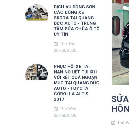
DỊCH VỤ ĐỒNG SƠN
CÁC DÒNG XE
SKODA TẠI QUANG
ĐỨC AUTO - TRUNG
TÂM SỬA CHỮA Ô TÔ
UY TÍN
Thứ Thu,
06/08/2026
PHỤC HỒI XE TAI
NẠN NỔ HẾT TÚI KHÍ
VỚI KẾT QUẢ NGOẠN
MỤC TẠI QUANG ĐỨC
AUTO - TOYOTA
COROLLA ALTIS
SỬA
2017
HÔN
Thứ Wed,
05/08/2026
Thứ We