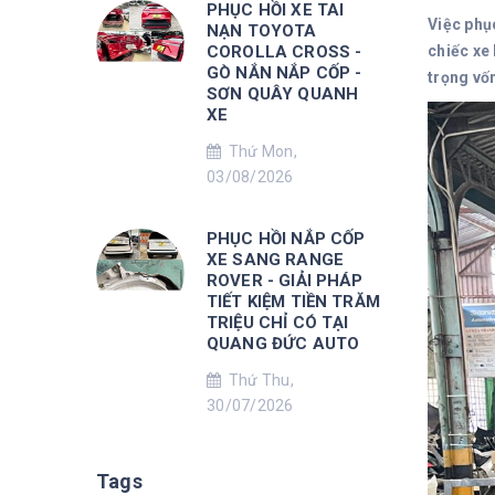
PHỤC HỒI XE TAI
Việc phụ
NẠN TOYOTA
COROLLA CROSS -
chiếc xe
GÒ NẮN NẮP CỐP -
trọng vố
SƠN QUÂY QUANH
XE
Thứ Mon,
03/08/2026
PHỤC HỒI NẮP CỐP
XE SANG RANGE
ROVER - GIẢI PHÁP
TIẾT KIỆM TIỀN TRĂM
TRIỆU CHỈ CÓ TẠI
QUANG ĐỨC AUTO
Thứ Thu,
30/07/2026
Tags