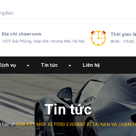
ng Đức
Địa chỉ showroom
Thời gian l
1075 Giải Phóng, Giáp Bát, Hoàng Mai, Hà Nội,
8h00 - 17h00, 
Dịch vụ
Tin tức
Liên hệ
Tin tức
n tức
/
SỬA VẾT MÓP XE FORD EVEREST BỊ TAI NẠN VA CHẠM 