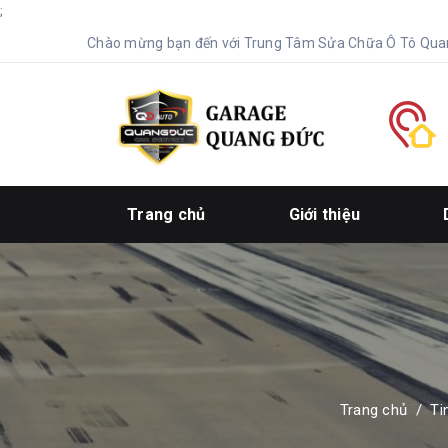
;
Chào mừng bạn đến với Trung Tâm Sửa Chữa Ô Tô Qua
Trang chủ
Giới thiệu
Trang chủ
/
Ti