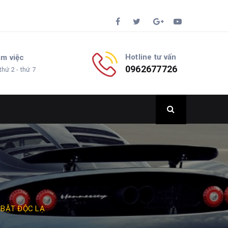
Hotline tư vấn
àm việc
0962677726
thứ 2 - thứ 7
 BẬT ĐỘC LẠ