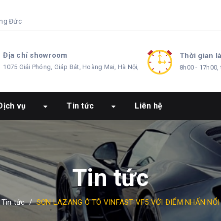
ng Đức
Địa chỉ showroom
Thời gian l
1075 Giải Phóng, Giáp Bát, Hoàng Mai, Hà Nội,
8h00 - 17h00, 
Dịch vụ
Tin tức
Liên hệ
Tin tức
Tin tức
/
SƠN LAZANG Ô TÔ VINFAST VF5 VỚI ĐIỂM NHẤN NỔI