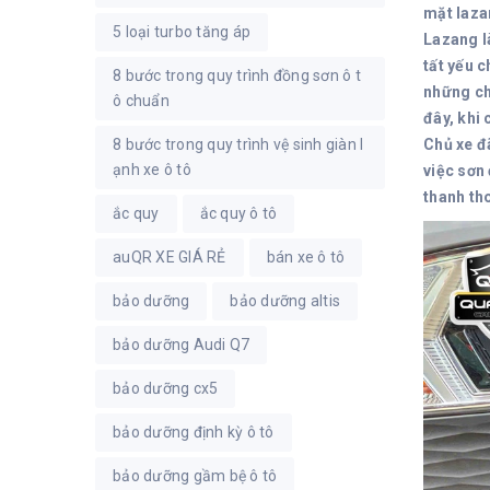
mặt laza
5 loại turbo tăng áp
Lazang l
tất yếu 
8 bước trong quy trình đồng sơn ô t
những ch
ô chuẩn
đây, khi
Chủ xe đ
8 bước trong quy trình vệ sinh giàn l
ạnh xe ô tô
việc sơn
thanh th
ắc quy
ắc quy ô tô
auQR XE GIÁ RẺ
bán xe ô tô
bảo dưỡng
bảo dưỡng altis
bảo dưỡng Audi Q7
bảo dưỡng cx5
bảo dưỡng định kỳ ô tô
bảo dưỡng gầm bệ ô tô