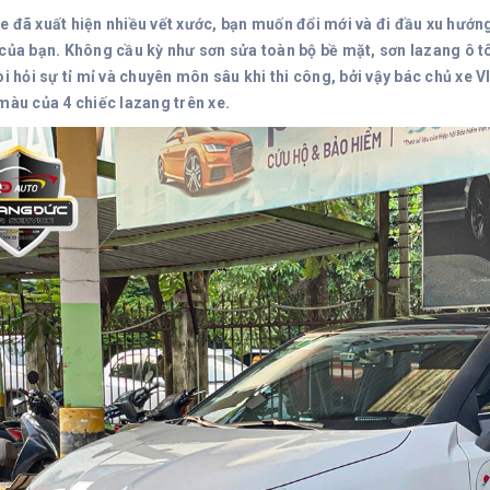
 đã xuất hiện nhiều vết xước, bạn muốn đổi mới và đi đầu xu hướng.
 của bạn. Không cầu kỳ như sơn sửa toàn bộ bề mặt, sơn lazang ô tô
đòi hỏi sự tỉ mỉ và chuyên môn sâu khi thi công, bởi vậy bác chủ x
màu của 4 chiếc lazang trên xe.