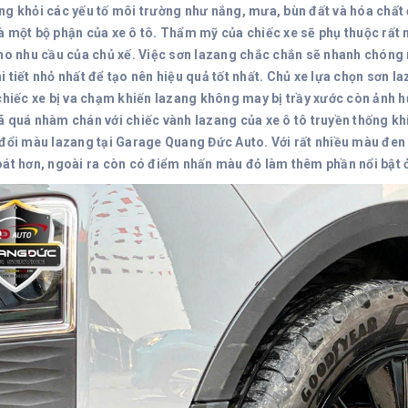
ng khỏi các yếu tố môi trường như nắng, mưa, bùn đất và hóa chất
à một bộ phận của xe ô tô. Thẩm mỹ của chiếc xe sẽ phụ thuộc rất n
cho nhu cầu của chủ xế. Việc sơn lazang chắc chắn sẽ nhanh chóng n
i tiết nhỏ nhất để tạo nên hiệu quả tốt nhất. Chủ xe lựa chọn sơn 
 chiếc xe bị va chạm khiến lazang không may bị trầy xước còn ảnh h
ã quá nhàm chán với chiếc vành lazang của xe ô tô truyền thống kh
 đổi màu lazang tại Garage Quang Đức Auto. Với rất nhiều màu đen 
oát hơn, ngoài ra còn có điểm nhấn màu đỏ làm thêm phần nổi bật ở