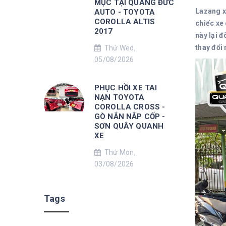
MỤC TẠI QUANG ĐỨC
Lazang xe
AUTO - TOYOTA
COROLLA ALTIS
chiếc xe
2017
này lại 
thay đổi 
Thứ Wed,
05/08/2026
PHỤC HỒI XE TAI
NẠN TOYOTA
COROLLA CROSS -
GÒ NẮN NẮP CỐP -
SƠN QUÂY QUANH
XE
Thứ Mon,
03/08/2026
Tags