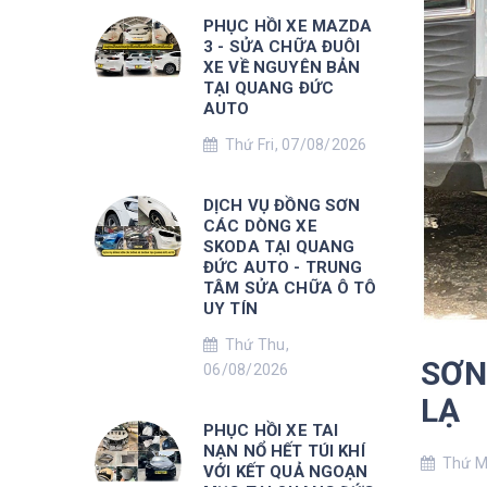
PHỤC HỒI XE MAZDA
3 - SỬA CHỮA ĐUÔI
XE VỀ NGUYÊN BẢN
TẠI QUANG ĐỨC
AUTO
Thứ Fri, 07/08/2026
DỊCH VỤ ĐỒNG SƠN
CÁC DÒNG XE
SKODA TẠI QUANG
ĐỨC AUTO - TRUNG
TÂM SỬA CHỮA Ô TÔ
UY TÍN
Thứ Thu,
SƠN
06/08/2026
LẠ
PHỤC HỒI XE TAI
NẠN NỔ HẾT TÚI KHÍ
Thứ Mo
VỚI KẾT QUẢ NGOẠN