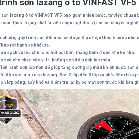
trình sơn lazang ô tô VINFAST VF5
h sơn lazang ô tô VINFAST VF5 bao gồm nhiều bước, từ việc chuẩn b
c sơn. Quan trọng nhất là việc chọn một đơn vị sơn xe chuyên ngh
u chuẩn, quy trình sơn đổi màu xe được thực hiện theo 6 bước như 
Tháo rời bánh xe khỏi xe.
Rửa sạch và lau chùi cho hết bụi bẩn, mảng bám ở các khe kẽ nhỏ.
Bọc và che chắn các vị trí không sơn để tránh lan màu.
Tiến hành sơn lớp nền để giúp tăng cường độ màu khiến nước sơn 
Bắt đầu sơn màu cho lazang: Sơn 2 lớp đến 3 lớp và phải đảm bảo p
Sơn lớp bóng, sấy khô và kiểm tra lại kỹ bề mặt sơn trước khi bàn 