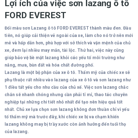
Lợi ích của việc sơn lazang ô tô
FORD EVEREST
Đổi màu sơn Lazang ô tô FORD EVEREST thành màu đen. Đầu
tiên, nó giúp cải thiện vẻ ngoài của xe, làm cho nó trở nên mới
mẻ và hấp dẫn hơn, phù hợp với sở thích và vận mệnh của chủ
xe, đem lại nhiều may mắn, tài lộc. Thứ hai, việc này cũng
giúp bảo vệ bề mặt lazang khỏi các yếu tố môi trường như
nắng, mưa, bùn đất và hóa chất đường phố.
Lazang là một bộ phận của xe ô tô. Thẩm mỹ của chiếc xe sẽ
phụ thuộc rất nhiều vào lazang của xe ô tô và sơn lazang như
1 điều tất yếu cho nhu cầu của chủ xế. Việc sơn lazang chắc
chắn sẽ nhanh chóng nhưng cần phải tỉ mỉ, thao tác chuyên
nghiệp tại những chi tiết nhỏ nhất để tạo nên hiệu quả tốt
nhất. Chủ xe lựa chọn sơn lazang không đơn thuần chỉ vì yếu
tố thẩm mỹ mà trước đây, khi chiếc xe bị va chạm khiến
lazang không may bị trầy xước còn ảnh hưởng đến tuổi thọ
của lazang.