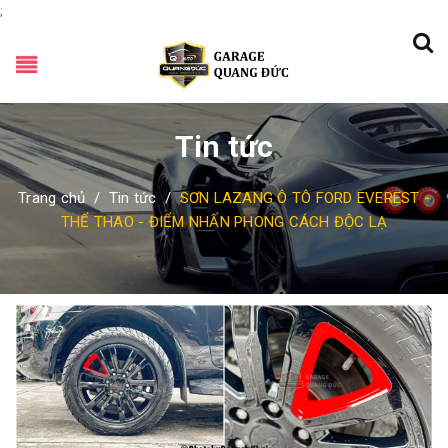
;
Tin tức
Trang chủ
/
Tin tức
/
SƠN LAZANG Ô TÔ FORD EVEREST -
THỂ THAO - ĐIỂM NHẤN PHONG CÁCH ĐỘC LẠ