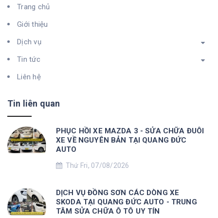
Trang chủ
Giới thiệu
Dịch vụ
Tin tức
Liên hệ
Tin liên quan
PHỤC HỒI XE MAZDA 3 - SỬA CHỮA ĐUÔI
XE VỀ NGUYÊN BẢN TẠI QUANG ĐỨC
AUTO
Thứ Fri, 07/08/2026
DỊCH VỤ ĐỒNG SƠN CÁC DÒNG XE
SKODA TẠI QUANG ĐỨC AUTO - TRUNG
TÂM SỬA CHỮA Ô TÔ UY TÍN