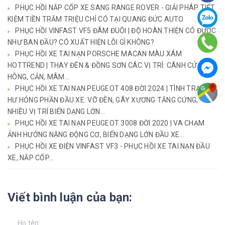
PHỤC HỒI NẮP CỐP XE SANG RANGE ROVER - GIẢI PHÁP TIẾT
KIỆM TIỀN TRĂM TRIỆU CHỈ CÓ TẠI QUANG ĐỨC AUTO
PHỤC HỒI VINFAST VF5 ĐÂM ĐUÔI | ĐỘ HOÀN THIỆN CÓ ĐƯỢC
NHƯ BAN ĐẦU? CÓ XUẤT HIỆN LỖI GÌ KHÔNG?
PHỤC HỒI XE TAI NẠN PORSCHE MACAN MÀU XÁM
HOTTREND | THAY ĐÈN & ĐỒNG SƠN CÁC VỊ TRÍ: CÁNH CỬA,
HÔNG, CẢN, MÂM...
PHỤC HỒI XE TAI NẠN PEUGEOT 408 ĐỜI 2024 | TÌNH TRẠNG
HƯ HỎNG PHẦN ĐẦU XE: VỠ ĐÈN, GÃY XƯƠNG TĂNG CỨNG,
NHIỀU VỊ TRÍ BIẾN DẠNG LỚN...
PHỤC HỒI XE TAI NẠN PEUGEOT 3008 ĐỜI 2020 | VA CHẠM
ẢNH HƯỞNG NẶNG ĐỘNG CƠ, BIẾN DẠNG LỚN ĐẦU XE...
PHỤC HỒI XE ĐIỆN VINFAST VF3 - PHỤC HỒI XE TAI NẠN ĐẦU
XE, NẮP CỐP...
Viết bình luận của bạn: