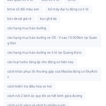
bmw x3 đổi màu sơn
bổ máy đại tu động cơ ô tô
bóc decal giá rẻ
bọc ghế da
các hạng mục bảo dưỡng
các hạng mục bảo dưỡng xe CR - V sau 10.000km tại Quan
g Đức
các hạng mục bảo dưỡng xe ô tô tại Quang Đứcc
các loại turbo tăng áp cho động cơ hiện nay
cách khắc phục lỗi thường gặp của Mazda động cơ SkyActi
v
cách kiểm tra điều hòa xe hơi
cách nối 2 bình ắc quy khi xe hết bình giữa đường
cách xử lý xăng và nhớt bị nhiễm nước