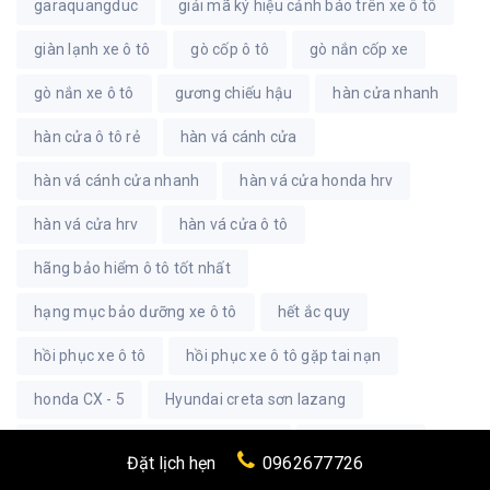
garaquangduc
giải mã ký hiệu cảnh báo trên xe ô tô
giàn lạnh xe ô tô
gò cốp ô tô
gò nắn cốp xe
gò nắn xe ô tô
gương chiếu hậu
hàn cửa nhanh
hàn cửa ô tô rẻ
hàn vá cánh cửa
hàn vá cánh cửa nhanh
hàn vá cửa honda hrv
hàn vá cửa hrv
hàn vá cửa ô tô
hãng bảo hiểm ô tô tốt nhất
hạng mục bảo dưỡng xe ô tô
hết ắc quy
hồi phục xe ô tô
hồi phục xe ô tô gặp tai nạn
honda CX - 5
Hyundai creta sơn lazang
hyundai Elantra gặp tai nạn mạnh
Khải phục hồi
Đặt lịch hẹn
0962677726
khaichoixe
khaiphuchoi
khoang động cơ ô tô