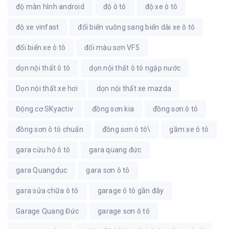
độ màn hình android
độ ô tô
độ xe ô tô
độ xe vinfast
đổi biển vuông sang biển dài xe ô tô
đổi biển xe ô tô
đổi màu sơn VF5
dọn nội thất ô tô
dọn nội thất ô tô ngập nước
Dọn nội thất xe hơi
dọn nội thất xe mazda
Động cơ SKyactiv
đồng sơn kia
đồng sơn ô tô
đồng sơn ô tô chuẩn
đồng sơn ô tô\
gầm xe ô tô
gara cứu hộ ô tô
gara quang đức
gara Quangduc
gara sơn ô tô
gara sửa chữa ô tô
garage ô tô gần đây
Garage Quang Đức
garage sơn ô tô