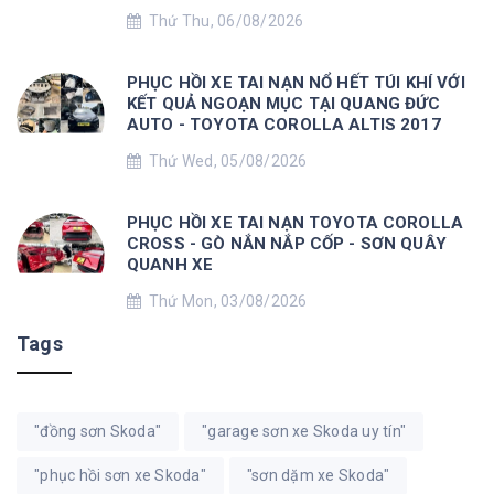
Thứ Thu, 06/08/2026
PHỤC HỒI XE TAI NẠN NỔ HẾT TÚI KHÍ VỚI
KẾT QUẢ NGOẠN MỤC TẠI QUANG ĐỨC
AUTO - TOYOTA COROLLA ALTIS 2017
Thứ Wed, 05/08/2026
PHỤC HỒI XE TAI NẠN TOYOTA COROLLA
CROSS - GÒ NẮN NẮP CỐP - SƠN QUÂY
QUANH XE
Thứ Mon, 03/08/2026
Tags
"đồng sơn Skoda"
"garage sơn xe Skoda uy tín"
"phục hồi sơn xe Skoda"
"sơn dặm xe Skoda"