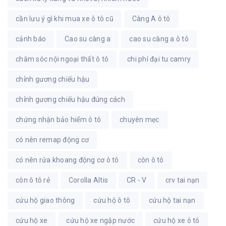
cần lưu ý gì khi mua xe ô tô cũ
Càng A ô tô
cảnh báo
Cao su càng a
cao su càng a ô tô
chăm sóc nội ngoại thất ô tô
chi phí đại tu camry
chỉnh gương chiếu hậu
chỉnh gương chiếu hậu đúng cách
chứng nhận bảo hiểm ô tô
chuyên mẹc
có nên remap động cơ
có nên rửa khoang động cơ ô tô
côn ô tô
côn ô tô rẻ
Corolla Altis
CR - V
crv tai nạn
cứu hộ giao thông
cứu hộ ô tô
cứu hộ tai nạn
cứu hộ xe
cứu hộ xe ngập nước
cứu hộ xe ô tô