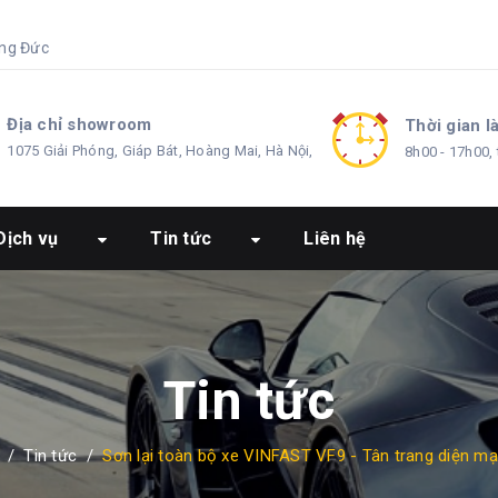
ng Đức
Địa chỉ showroom
Thời gian l
1075 Giải Phóng, Giáp Bát, Hoàng Mai, Hà Nội,
8h00 - 17h00, 
Dịch vụ
Tin tức
Liên hệ
Tin tức
/
Tin tức
/
Sơn lại toàn bộ xe VINFAST VF9 - Tân trang diện m