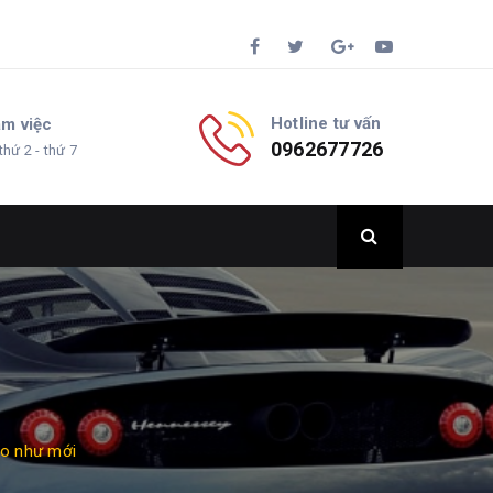
Hotline tư vấn
àm việc
0962677726
thứ 2 - thứ 7
ạo như mới