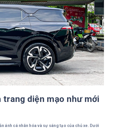
n trang diện mạo như mới
hản ánh cá nhân hóa và sự sáng tạo của chủ xe. Dưới