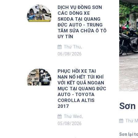
DỊCH VỤ ĐỒNG SƠN
CÁC DÒNG XE
SKODA TẠI QUANG
ĐỨC AUTO - TRUNG
TÂM SỬA CHỮA Ô TÔ
UY TÍN
Thứ Thu,
06/08/2026
PHỤC HỒI XE TAI
NẠN NỔ HẾT TÚI KHÍ
VỚI KẾT QUẢ NGOẠN
MỤC TẠI QUANG ĐỨC
AUTO - TOYOTA
COROLLA ALTIS
Sơn 
2017
Thứ Wed,
Thứ Mo
05/08/2026
Sơn lại 