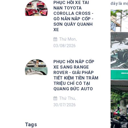
PHỤC HỒI XE TAI
đây là mộ
NẠN TOYOTA
COROLLA CROSS -
GÒ NẮN NẮP CỐP -
SƠN QUÂY QUANH
XE
Thứ Mon,
03/08/2026
PHỤC HỒI NẮP CỐP
XE SANG RANGE
ROVER - GIẢI PHÁP
TIẾT KIỆM TIỀN TRĂM
TRIỆU CHỈ CÓ TẠI
QUANG ĐỨC AUTO
Thứ Thu,
30/07/2026
Tags