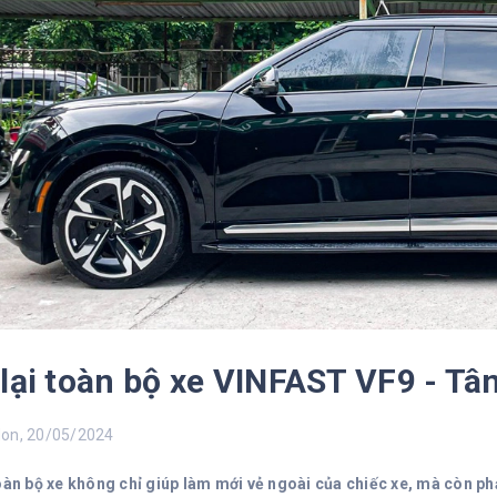
lại toàn bộ xe VINFAST VF9 - Tâ
n, 20/05/2024
toàn bộ xe không chỉ giúp làm mới vẻ ngoài của chiếc xe, mà còn p