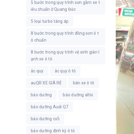
5 bước trong quy trình sơn gầm xe t
iêu chuẩn ở Quang Đức
5 loại turbo tăng áp
8 bước trong quy trình đồng sơn ô t
ô chuẩn
8 bước trong quy trình vệ sinh giàn l
ạnh xe ô tô
ắc quy
ắc quy ô tô
auQR XE GIÁ RẺ
bán xe ô tô
bảo dưỡng
bảo dưỡng altis
bảo dưỡng Audi Q7
bảo dưỡng cx5
bảo dưỡng định kỳ ô tô