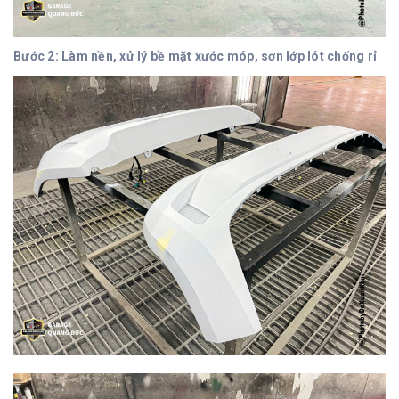
Bước 2: Làm nền, xử lý bề mặt xước móp, sơn lớp lót chống rỉ