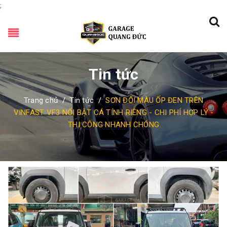
;
Tin tức
Trang chủ
/
Tin tức
/
SƠN ĐỔI MÀU ỐP ĐEN TRÊN
VINFAST VF3 NỔI BẬT CÁ TÍNH RIÊNG - CHI PHÍ HỢP LÝ -
THI CÔNG NHANH CHÓNG