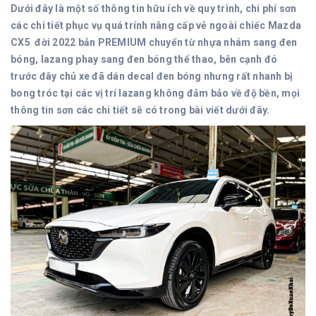
Dưới đây là một số thông tin hữu ích về quy trình, chi phí sơn
các chi tiết phục vụ quá trính nâng cấp vẻ ngoài chiếc Mazda
CX5 đời 2022 bản PREMIUM chuyển từ nhựa nhám sang đen
bóng, lazang phay sang đen bóng thể thao, bên cạnh đó
trước đây chủ xe đã dán decal đen bóng nhưng rất nhanh bị
bong tróc tại các vị trí lazang không đảm bảo về độ bền, mọi
thông tin sơn các chi tiết sẽ có trong bài viết dưới đây.