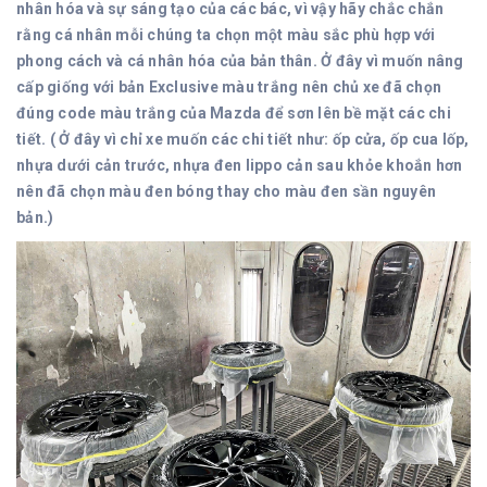
nhân hóa và sự sáng tạo của các bác, vì vậy hãy chắc chắn
rằng cá nhân mỗi chúng ta chọn một màu sắc phù hợp với
phong cách và cá nhân hóa của bản thân. Ở đây vì muốn nâng
cấp giống với bản Exclusive màu trắng nên chủ xe đã chọn
đúng code màu trắng của Mazda để sơn lên bề mặt các chi
tiết. ( Ở đây vì chỉ xe muốn các chi tiết như: ốp cửa, ốp cua lốp,
nhựa dưới cản trước, nhựa đen lippo cản sau khỏe khoắn hơn
nên đã chọn màu đen bóng thay cho màu đen sần nguyên
bản.)