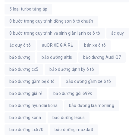
5 loại turbo tăng áp
8 bước trong quy trình đồng sơn ô tô chuẩn
8 bước trong quy trình vệ sinh giàn lạnh xe ô tô
ắc quy
ắc quy ô tô
auQR XE GIÁ RẺ
bán xe ô tô
bảo dưỡng
bảo dưỡng altis
bảo dưỡng Audi Q7
bảo dưỡng cx5
bảo dưỡng định kỳ ô tô
bảo dưỡng gầm bệ ô tô
bảo dưỡng gầm xe ô tô
bảo dưỡng giá rẻ
bảo dưỡng gói 699k
bảo dưỡng hyundai kona
bảo dưỡng kia morning
bảo dưỡng kona
bảo dưỡng lexus
bảo dưỡng Lx570
bảo dưỡng mazda3