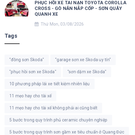
PHỤC HỒI XE TAI NẠN TOYOTA COROLLA
CROSS - GÒ NẮN NẮP CỐP - SƠN QUÂY
QUANH XE
Thứ Mon, 03/08/2026
Tags
"đồng sơn Skoda"
"garage sơn xe Skoda uy tín"
"phục hồi sơn xe Skoda"
"sơn dặm xe Skoda"
10 phương pháp lái xe tiết kiệm nhiên liệu
11 mẹo hay cho tài xế
11 mẹo hay cho tài xế không phải ai cũng biết
5 bước trong quy trình phủ ceramic chuyên nghiệp
5 bước trong quy trình sơn gầm xe tiêu chuẩn ở Quang Đức