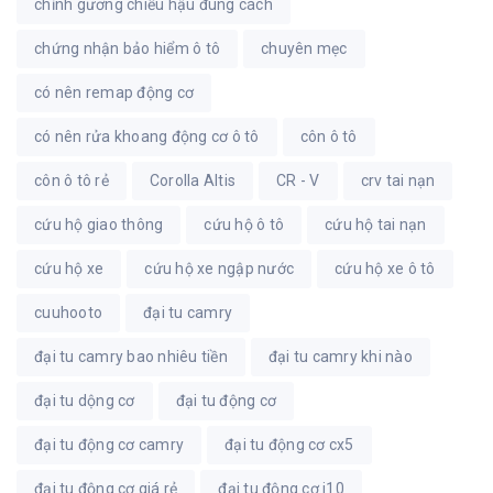
chỉnh gương chiếu hậu đúng cách
chứng nhận bảo hiểm ô tô
chuyên mẹc
có nên remap động cơ
có nên rửa khoang động cơ ô tô
côn ô tô
côn ô tô rẻ
Corolla Altis
CR - V
crv tai nạn
cứu hộ giao thông
cứu hộ ô tô
cứu hộ tai nạn
cứu hộ xe
cứu hộ xe ngập nước
cứu hộ xe ô tô
cuuhooto
đại tu camry
đại tu camry bao nhiêu tiền
đại tu camry khi nào
đại tu dộng cơ
đại tu động cơ
đại tu động cơ camry
đại tu động cơ cx5
đại tu động cơ giá rẻ
đại tu động cơ i10