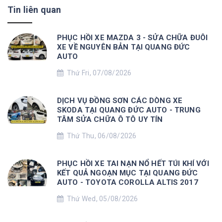
Tin liên quan
PHỤC HỒI XE MAZDA 3 - SỬA CHỮA ĐUÔI
XE VỀ NGUYÊN BẢN TẠI QUANG ĐỨC
AUTO
Thứ Fri, 07/08/2026
DỊCH VỤ ĐỒNG SƠN CÁC DÒNG XE
SKODA TẠI QUANG ĐỨC AUTO - TRUNG
TÂM SỬA CHỮA Ô TÔ UY TÍN
Thứ Thu, 06/08/2026
PHỤC HỒI XE TAI NẠN NỔ HẾT TÚI KHÍ VỚI
KẾT QUẢ NGOẠN MỤC TẠI QUANG ĐỨC
AUTO - TOYOTA COROLLA ALTIS 2017
Thứ Wed, 05/08/2026