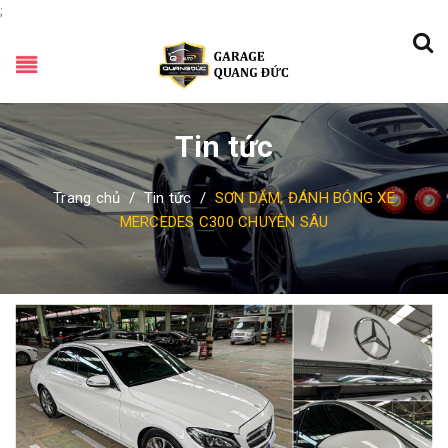
;
Tin tức
Trang chủ
/
Tin tức
/
SƠN DẶM, ĐÁNH BÓNG XE
MERCEDES C300 CHUYÊN SÂU