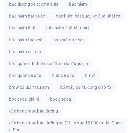
bảo dưỡng xe toyota altis
bảo hiểm
bảo hiểm bắt buộc
bảo hiểm bắt buộc xe ô tô phải có
bảo hiểm ô tô
bảo hiểm ô tô tốt nhất
bảo hiểm thân vỏ
bảo hiểm xe hơi
bảo hiểm xe ô tô
bảo quản ô tô thế nào để bán lại được giá
bảo quản xe ô tô
biển xe ô tô
bmw
bmw x3 đổi màu sơn
bổ máy đại tu động cơ ô tô
bóc decal giá rẻ
bọc ghế da
các hạng mục bảo dưỡng
các hạng mục bảo dưỡng xe CR - V sau 10.000km tại Quan
g Đức