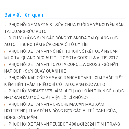
Bài viết liên quan
PHỤC HỒI XE MAZDA 3 - SỬA CHỮA ĐUÔI XE VỀ NGUYÊN BẢN
TẠI QUANG ĐỨC AUTO
DỊCH VỤ ĐỒNG SƠN CÁC DÒNG XE SKODA TẠI QUANG ĐỨC
AUTO - TRUNG TÂM SỬA CHỮA Ô TÔ UY TÍN
PHỤC HỒI XE TAI NẠN NỔ HẾT TÚI KHÍ VỚI KẾT QUẢ NGOẠN
MỤC TẠI QUANG ĐỨC AUTO - TOYOTA COROLLA ALTIS 2017
PHỤC HỒI XE TAI NẠN TOYOTA COROLLA CROSS - GÒ NẮN
NẮP CỐP - SƠN QUÂY QUANH XE
PHỤC HỒI NẮP CỐP XE SANG RANGE ROVER - GIẢI PHÁP TIẾT
KIỆM TIỀN TRĂM TRIỆU CHỈ CÓ TẠI QUANG ĐỨC AUTO
PHỤC HỒI VINFAST VF5 ĐÂM ĐUÔI | ĐỘ HOÀN THIỆN CÓ ĐƯỢC
NHƯ BAN ĐẦU? CÓ XUẤT HIỆN LỖI GÌ KHÔNG?
PHỤC HỒI XE TAI NẠN PORSCHE MACAN MÀU XÁM
HOTTREND | THAY ĐÈN & ĐỒNG SƠN CÁC VỊ TRÍ: CÁNH CỬA,
HÔNG, CẢN, MÂM...
PHỤC HỒI XE TAI NẠN PEUGEOT 408 ĐỜI 2024 | TÌNH TRẠNG