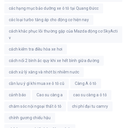
các hạng mục bảo dưỡng xe ô tô tại Quang Đứcc
các loại turbo tăng áp cho động cơ hiện nay
cách khắc phục lỗi thường gặp của Mazda động cơ SkyActi
v
cách kiểm tra điều hòa xe hơi
cách nối 2 bình ắc quy khi xe hết bình giữa đường
cách xử lý xăng và nhớt bị nhiễm nước
cần lưu ý gì khi mua xe ô tô cũ
Càng A ô tô
cảnh báo
Cao su càng a
cao su càng a ô tô
chăm sóc nội ngoại thất ô tô
chi phí đại tu camry
chỉnh gương chiếu hậu