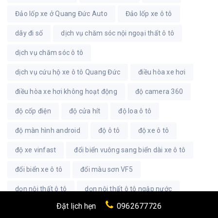
Đảo lốp xe ở Quang Đức Auto
Đảo lốp xe ô tô
dây đi số
dịch vụ chăm sóc nội ngoại thất ô tô
dịch vụ chăm sóc ô tô
dịch vụ cứu hộ xe ô tô Quang Đức
điều hòa xe hơi
điều hòa xe hơi không hoạt động
độ camera 360
độ cốp điện
độ cửa hít
độ loa ô tô
độ màn hình android
độ ô tô
độ xe ô tô
độ xe vinfast
đổi biển vuông sang biển dài xe ô tô
đổi biển xe ô tô
đổi màu sơn VF5
dọn nội thất ô tô
dọn nội thất ô tô ngập nước
Đặt lịch hẹn
0962677726
Dọn nội thất xe hơi
dọn nội thất xe mazda