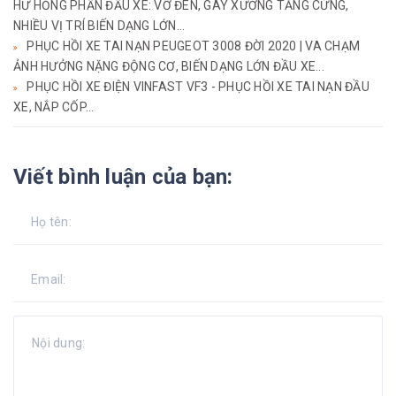
HƯ HỎNG PHẦN ĐẦU XE: VỠ ĐÈN, GÃY XƯƠNG TĂNG CỨNG,
NHIỀU VỊ TRÍ BIẾN DẠNG LỚN...
PHỤC HỒI XE TAI NẠN PEUGEOT 3008 ĐỜI 2020 | VA CHẠM
ẢNH HƯỞNG NẶNG ĐỘNG CƠ, BIẾN DẠNG LỚN ĐẦU XE...
PHỤC HỒI XE ĐIỆN VINFAST VF3 - PHỤC HỒI XE TAI NẠN ĐẦU
XE, NẮP CỐP...
Viết bình luận của bạn: