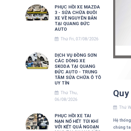
PHỤC HỒI XE MAZDA
3 - SỬA CHỮA ĐUÔI
XE VỀ NGUYÊN BẢN
TẠI QUANG ĐỨC
AUTO
Thứ Fri, 07/08/2026
DỊCH VỤ ĐỒNG SƠN
CÁC DÒNG XE
SKODA TẠI QUANG
ĐỨC AUTO - TRUNG
TÂM SỬA CHỮA Ô TÔ
UY TÍN
Quy 
Thứ Thu,
06/08/2026
Thứ We
PHỤC HỒI XE TAI
Hệ thống
NẠN NỔ HẾT TÚI KHÍ
VỚI KẾT QUẢ NGOẠN
chúng ta