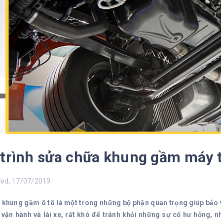
trình sửa chữa khung gầm máy 
d, 17/07/2019
 khung gầm ô tô là một trong những bộ phận quan trọng giúp bảo vệ
 vận hành và lái xe, rất khó để tránh khỏi những sự cố hư hỏng, nh