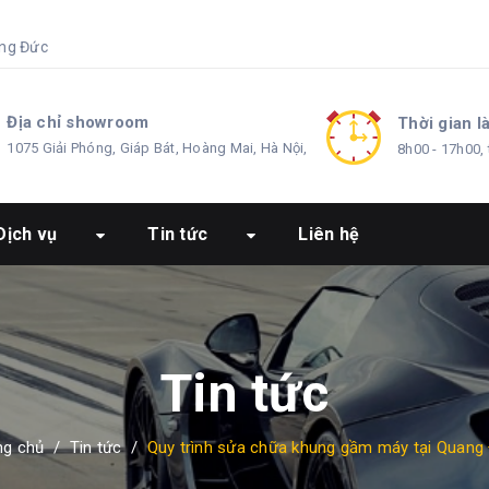
ng Đức
Địa chỉ showroom
Thời gian l
1075 Giải Phóng, Giáp Bát, Hoàng Mai, Hà Nội,
8h00 - 17h00, 
Dịch vụ
Tin tức
Liên hệ
Tin tức
ng chủ
/
Tin tức
/
Quy trình sửa chữa khung gầm máy tại Quang