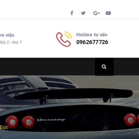
Hotline tư vấn
àm việc
0962677726
thứ 2 - thứ 7
 Đức