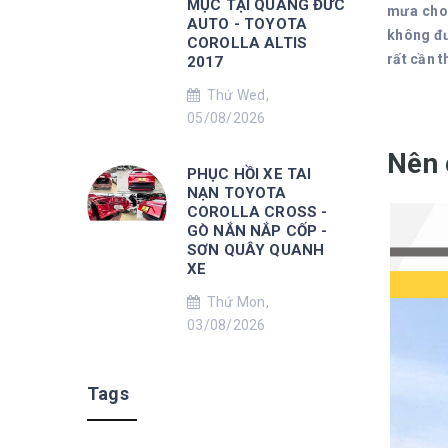
MỤC TẠI QUANG ĐỨC
mưa cho 
AUTO - TOYOTA
không đư
COROLLA ALTIS
rất cần t
2017
Thứ Wed,
05/08/2026
N
ên 
PHỤC HỒI XE TAI
NẠN TOYOTA
COROLLA CROSS -
GÒ NẮN NẮP CỐP -
SƠN QUÂY QUANH
XE
Thứ Mon,
03/08/2026
Tags