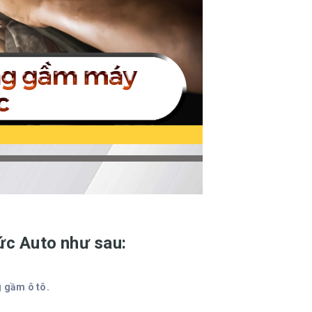
ức Auto như sau:
 gầm ô tô.