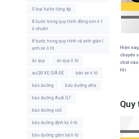
5 loại turbo tăng áp
8 bước trong quy trình đồng sơn ô t
ô chuẩn
8 bước trong quy trình vệ sinh giàn l
Hiện nay
ạnh xe ô tô
chuyên s
ắc quy
ắc quy ô tô
chút nào
tôi.
auQR XE GIÁ RẺ
bán xe ô tô
bảo dưỡng
bảo dưỡng altis
bảo dưỡng Audi Q7
Quy 
bảo dưỡng cx5
bảo dưỡng định kỳ ô tô
bảo dưỡng gầm bệ ô tô