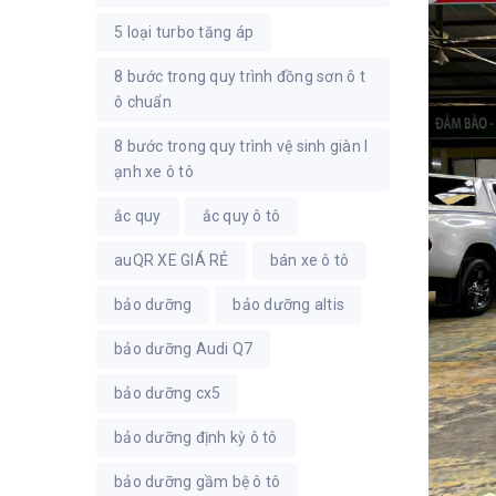
5 loại turbo tăng áp
8 bước trong quy trình đồng sơn ô t
ô chuẩn
8 bước trong quy trình vệ sinh giàn l
ạnh xe ô tô
ắc quy
ắc quy ô tô
auQR XE GIÁ RẺ
bán xe ô tô
bảo dưỡng
bảo dưỡng altis
bảo dưỡng Audi Q7
bảo dưỡng cx5
bảo dưỡng định kỳ ô tô
bảo dưỡng gầm bệ ô tô