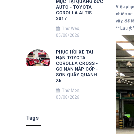
MỤC TẠI QUANG ĐỨC
Việc phụ
AUTO - TOYOTA
COROLLA ALTIS
chiếc xe
2017
vậy, để 
**Lưu ý:
Thứ Wed,
05/08/2026
PHỤC HỒI XE TAI
NẠN TOYOTA
COROLLA CROSS -
GÒ NẮN NẮP CỐP -
SƠN QUÂY QUANH
XE
Thứ Mon,
03/08/2026
Tags