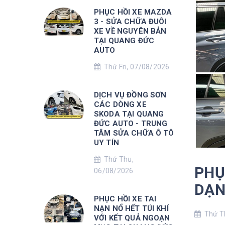
PHỤC HỒI XE MAZDA
3 - SỬA CHỮA ĐUÔI
XE VỀ NGUYÊN BẢN
TẠI QUANG ĐỨC
AUTO
Thứ Fri, 07/08/2026
DỊCH VỤ ĐỒNG SƠN
CÁC DÒNG XE
SKODA TẠI QUANG
ĐỨC AUTO - TRUNG
TÂM SỬA CHỮA Ô TÔ
UY TÍN
Thứ Thu,
PHỤ
06/08/2026
DẠN
PHỤC HỒI XE TAI
NẠN NỔ HẾT TÚI KHÍ
Thứ Th
VỚI KẾT QUẢ NGOẠN