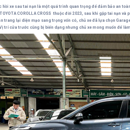
c hồi xe sau tai nạn là một quá trình quan trọng để đảm bảo an toà
 TOYOTA COROLLA CROSS thuộc đời 2023, sau khi gặp tai nạn và p
tân trang lại diện mạo sang trọng vốn có, chủ xe đã lựa chọn Garag
 Vị trí cửa trước cũng bị biến dạng nhưng chủ xe mong muốn để là