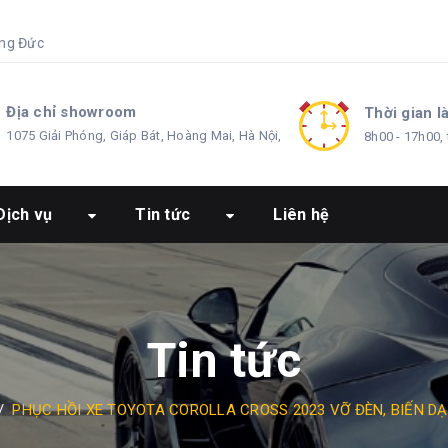
ng Đức
Địa chỉ showroom
Thời gian l
1075 Giải Phóng, Giáp Bát, Hoàng Mai, Hà Nội,
8h00 - 17h00, 
Dịch vụ
Tin tức
Liên hệ
Tin tức
/
PHỤC HỒI XE TOYOTA COROLLA CROSS 2023 VỠ ĐÈN, BIẾN DẠ