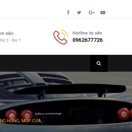
Hotline tư vấn
àm việc
0962677726
thứ 2 - thứ 7
NG HÔNG, MÓP CỬA...