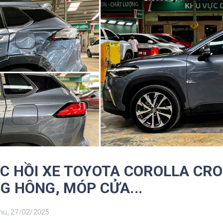
C HỒI XE TOYOTA COROLLA CROS
G HÔNG, MÓP CỬA...
u, 27/02/2025