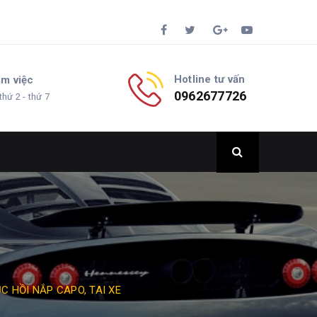
Hotline tư vấn
àm việc
0962677726
thứ 2 - thứ 7
C HỒI NẮP CAPO, TAI XE