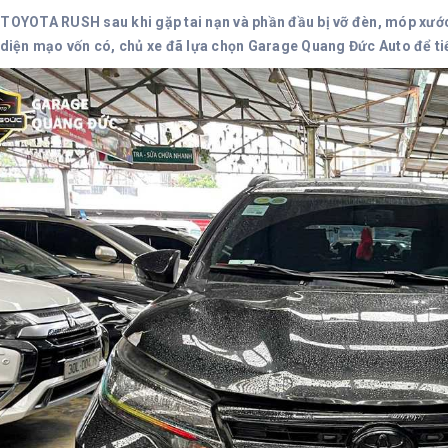
 TOYOTA RUSH sau khi gặp tai nạn và phần đầu bị vỡ đèn, móp xước B
i diện mạo vốn có, chủ xe đã lựa chọn Garage Quang Đức Auto để ti