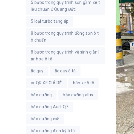
5 bước trong quy trình sơn gầm xe t
iêu chuẩn ở Quang Đức
5 loại turbo tăng áp
8 bước trong quy trình đồng sơn ô t
ô chuẩn
8 bước trong quy trình vệ sinh giàn l
ạnh xe ô tô
ắc quy
ắc quy ô tô
auQR XE GIÁ RẺ
bán xe ô tô
bảo dưỡng
bảo dưỡng altis
bảo dưỡng Audi Q7
bảo dưỡng cx5
bảo dưỡng định kỳ ô tô