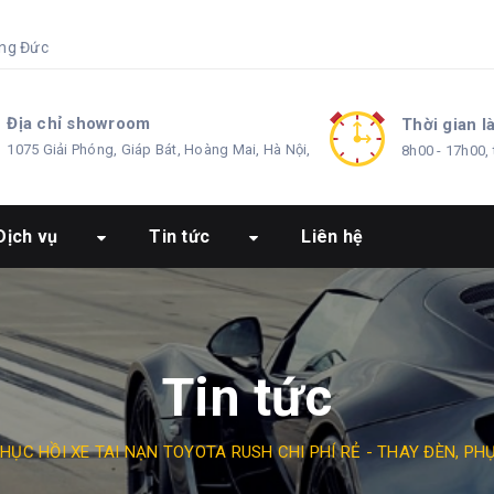
ng Đức
Địa chỉ showroom
Thời gian l
1075 Giải Phóng, Giáp Bát, Hoàng Mai, Hà Nội,
8h00 - 17h00, 
Dịch vụ
Tin tức
Liên hệ
Tin tức
HỤC HỒI XE TAI NẠN TOYOTA RUSH CHI PHÍ RẺ - THAY ĐÈN, PHỤ