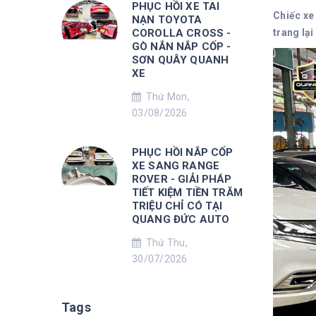
PHỤC HỒI XE TAI
Chiếc xe
NẠN TOYOTA
COROLLA CROSS -
trang lạ
GÒ NẮN NẮP CỐP -
SƠN QUÂY QUANH
XE
Thứ Mon,
03/08/2026
PHỤC HỒI NẮP CỐP
XE SANG RANGE
ROVER - GIẢI PHÁP
TIẾT KIỆM TIỀN TRĂM
TRIỆU CHỈ CÓ TẠI
QUANG ĐỨC AUTO
Thứ Thu,
30/07/2026
Tags