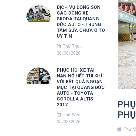
DỊCH VỤ ĐỒNG SƠN
CÁC DÒNG XE
SKODA TẠI QUANG
ĐỨC AUTO - TRUNG
TÂM SỬA CHỮA Ô TÔ
UY TÍN
Thứ Thu,
06/08/2026
PHỤC HỒI XE TAI
NẠN NỔ HẾT TÚI KHÍ
VỚI KẾT QUẢ NGOẠN
MỤC TẠI QUANG ĐỨC
AUTO - TOYOTA
COROLLA ALTIS
PHỤ
2017
PHỤ
Thứ Wed,
05/08/2026
Thứ Mo