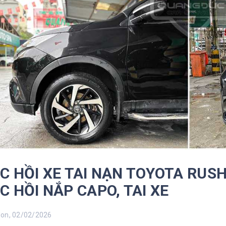
C HỒI XE TAI NẠN TOYOTA RUSH 
C HỒI NẮP CAPO, TAI XE
n, 02/02/2026