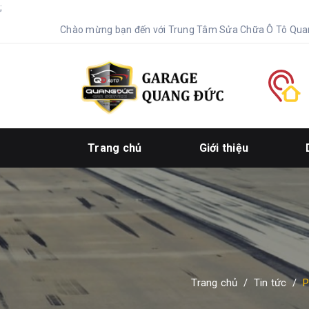
;
Chào mừng bạn đến với Trung Tâm Sửa Chữa Ô Tô Qua
Trang chủ
Giới thiệu
Trang chủ
/
Tin tức
/
P