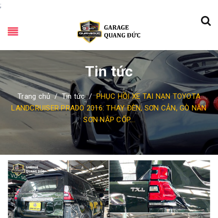
;
Tin tức
Trang chủ
/
Tin tức
/
PHỤC HỒI XE TAI NẠN TOYOTA
LANDCRUISER PRADO 2016: THAY ĐÈN, SƠN CẢN, GÒ NẮN
SƠN NẮP CỐP...