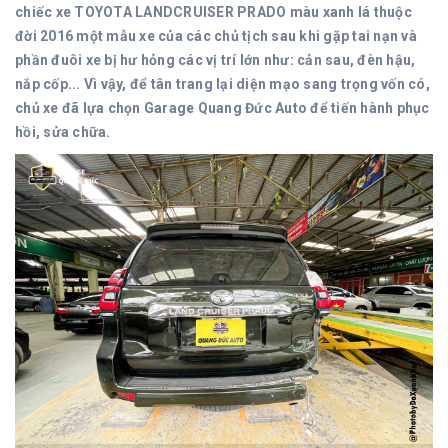
chiếc xe TOYOTA LANDCRUISER PRADO màu xanh lá thuộc
đời 2016 một mẫu xe của các chủ tịch sau khi gặp tai nạn và
phần đuôi xe bị hư hỏng các vị trí lớn như: cản sau, đèn hậu,
nắp cốp... Vì vậy, để tân trang lại diện mạo sang trọng vốn có,
chủ xe đã lựa chọn Garage Quang Đức Auto để tiến hành phục
hồi, sửa chữa.