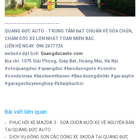
----------------------------
QUANG ĐỨC AUTO - TRUNG TÂM ĐẠT CHUẨN VỀ SỬA CHỮA,
CHĂM SÓC XE LỚN NHẤT TOÀN MIỀN BẮC.
LIÊN HỆ NGAY: 096 2677726
website đặt lịch:
Quangducauto.com
Địa chỉ: 1075 Giải Phóng, Giáp Bát, Hoàng Mai, Hà Nội.
#otoquangduc #quangduc #baoduongoto #sonoto
#sondoimau #baohiemthanvo #Baoduongdinhki #garauytin
#garagechuyennghiep #khaiphuchoi
Bài viết liên quan
PHỤC HỒI XE MAZDA 3 - SỬA CHỮA ĐUÔI XE VỀ NGUYÊN BẢN
TẠI QUANG ĐỨC AUTO
DỊCH VỤ ĐỒNG SƠN CÁC DÒNG XE SKODA TẠI QUANG ĐỨC