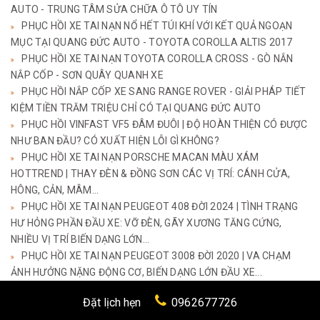
AUTO - TRUNG TÂM SỬA CHỮA Ô TÔ UY TÍN
PHỤC HỒI XE TAI NẠN NỔ HẾT TÚI KHÍ VỚI KẾT QUẢ NGOẠN
MỤC TẠI QUANG ĐỨC AUTO - TOYOTA COROLLA ALTIS 2017
PHỤC HỒI XE TAI NẠN TOYOTA COROLLA CROSS - GÒ NẮN
NẮP CỐP - SƠN QUÂY QUANH XE
PHỤC HỒI NẮP CỐP XE SANG RANGE ROVER - GIẢI PHÁP TIẾT
KIỆM TIỀN TRĂM TRIỆU CHỈ CÓ TẠI QUANG ĐỨC AUTO
PHỤC HỒI VINFAST VF5 ĐÂM ĐUÔI | ĐỘ HOÀN THIỆN CÓ ĐƯỢC
NHƯ BAN ĐẦU? CÓ XUẤT HIỆN LỖI GÌ KHÔNG?
PHỤC HỒI XE TAI NẠN PORSCHE MACAN MÀU XÁM
HOTTREND | THAY ĐÈN & ĐỒNG SƠN CÁC VỊ TRÍ: CÁNH CỬA,
HÔNG, CẢN, MÂM...
PHỤC HỒI XE TAI NẠN PEUGEOT 408 ĐỜI 2024 | TÌNH TRẠNG
HƯ HỎNG PHẦN ĐẦU XE: VỠ ĐÈN, GÃY XƯƠNG TĂNG CỨNG,
NHIỀU VỊ TRÍ BIẾN DẠNG LỚN...
PHỤC HỒI XE TAI NẠN PEUGEOT 3008 ĐỜI 2020 | VA CHẠM
ẢNH HƯỞNG NẶNG ĐỘNG CƠ, BIẾN DẠNG LỚN ĐẦU XE...
PHỤC HỒI XE ĐIỆN VINFAST VF3 - PHỤC HỒI XE TAI NẠN ĐẦU
Đặt lịch hẹn
0962677726
XE, NẮP CỐP...