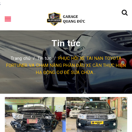
;
Tin tức
Trang chủ
/
Tin tức
/
PHỤC HỒI XE TAI NẠN TOYOTA
FORTUNER VA CHẠM NẶNG PHẦN ĐẦU XE CẦN THỰC HIỆN
HẠ ĐỘNG CƠ ĐỂ SỬA CHỮA...