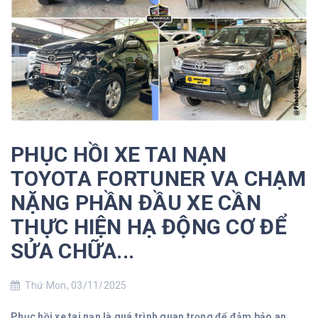
PHỤC HỒI XE TAI NẠN
TOYOTA FORTUNER VA CHẠM
NẶNG PHẦN ĐẦU XE CẦN
THỰC HIỆN HẠ ĐỘNG CƠ ĐỂ
SỬA CHỮA...
Thứ Mon, 03/11/2025
Phục hồi xe tai nạn là quá trình quan trọng để đảm bảo an