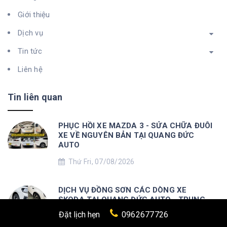
Giới thiệu
Dịch vụ
Tin tức
Liên hệ
Tin liên quan
PHỤC HỒI XE MAZDA 3 - SỬA CHỮA ĐUÔI
XE VỀ NGUYÊN BẢN TẠI QUANG ĐỨC
AUTO
Thứ Fri, 07/08/2026
DỊCH VỤ ĐỒNG SƠN CÁC DÒNG XE
SKODA TẠI QUANG ĐỨC AUTO - TRUNG
TÂM SỬA CHỮA Ô TÔ UY TÍN
Đặt lịch hẹn
0962677726
Thứ Thu, 06/08/2026