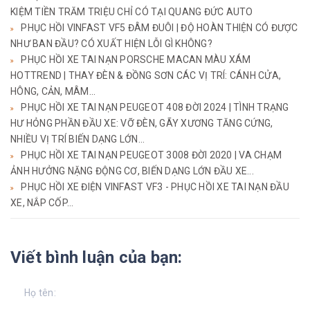
KIỆM TIỀN TRĂM TRIỆU CHỈ CÓ TẠI QUANG ĐỨC AUTO
PHỤC HỒI VINFAST VF5 ĐÂM ĐUÔI | ĐỘ HOÀN THIỆN CÓ ĐƯỢC
NHƯ BAN ĐẦU? CÓ XUẤT HIỆN LỖI GÌ KHÔNG?
PHỤC HỒI XE TAI NẠN PORSCHE MACAN MÀU XÁM
HOTTREND | THAY ĐÈN & ĐỒNG SƠN CÁC VỊ TRÍ: CÁNH CỬA,
HÔNG, CẢN, MÂM...
PHỤC HỒI XE TAI NẠN PEUGEOT 408 ĐỜI 2024 | TÌNH TRẠNG
HƯ HỎNG PHẦN ĐẦU XE: VỠ ĐÈN, GÃY XƯƠNG TĂNG CỨNG,
NHIỀU VỊ TRÍ BIẾN DẠNG LỚN...
PHỤC HỒI XE TAI NẠN PEUGEOT 3008 ĐỜI 2020 | VA CHẠM
ẢNH HƯỞNG NẶNG ĐỘNG CƠ, BIẾN DẠNG LỚN ĐẦU XE...
PHỤC HỒI XE ĐIỆN VINFAST VF3 - PHỤC HỒI XE TAI NẠN ĐẦU
XE, NẮP CỐP...
Viết bình luận của bạn: