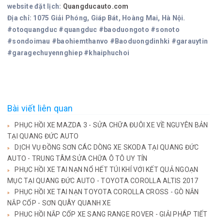
website đặt lịch:
Quangducauto.com
Địa chỉ: 1075 Giải Phóng, Giáp Bát, Hoàng Mai, Hà Nội.
#otoquangduc #quangduc #baoduongoto #sonoto
#sondoimau #baohiemthanvo #Baoduongdinhki #garauytin
#garagechuyennghiep #khaiphuchoi
Bài viết liên quan
PHỤC HỒI XE MAZDA 3 - SỬA CHỮA ĐUÔI XE VỀ NGUYÊN BẢN
TẠI QUANG ĐỨC AUTO
DỊCH VỤ ĐỒNG SƠN CÁC DÒNG XE SKODA TẠI QUANG ĐỨC
AUTO - TRUNG TÂM SỬA CHỮA Ô TÔ UY TÍN
PHỤC HỒI XE TAI NẠN NỔ HẾT TÚI KHÍ VỚI KẾT QUẢ NGOẠN
MỤC TẠI QUANG ĐỨC AUTO - TOYOTA COROLLA ALTIS 2017
PHỤC HỒI XE TAI NẠN TOYOTA COROLLA CROSS - GÒ NẮN
NẮP CỐP - SƠN QUÂY QUANH XE
PHỤC HỒI NẮP CỐP XE SANG RANGE ROVER - GIẢI PHÁP TIẾT