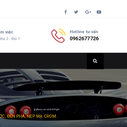
Hotline tư vấn
àm việc
0962677726
thứ 2 - thứ 7
C, ĐÈN PHA, NẸP MẠ CROM...