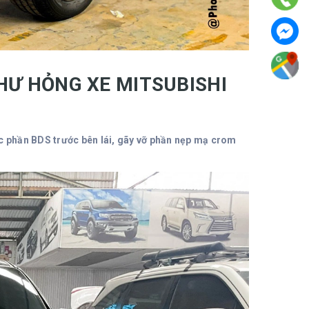
HƯ HỎNG XE MITSUBISHI
ớc phần BDS trước bên lái, gãy vỡ phần nẹp mạ crom