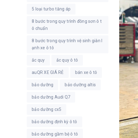
5 loại turbo tăng áp
8 bước trong quy trình đồng sơn ô t
ô chuẩn
8 bước trong quy trình vệ sinh giàn l
ạnh xe ô tô
ắc quy
ắc quy ô tô
auQR XE GIÁ RẺ
bán xe ô tô
bảo dưỡng
bảo dưỡng altis
bảo dưỡng Audi Q7
bảo dưỡng cx5
bảo dưỡng định kỳ ô tô
bảo dưỡng gầm bệ ô tô