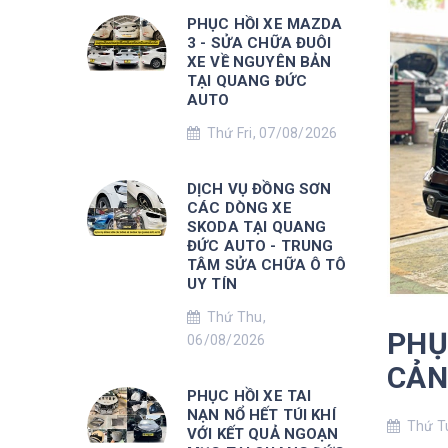
PHỤC HỒI XE MAZDA
3 - SỬA CHỮA ĐUÔI
XE VỀ NGUYÊN BẢN
TẠI QUANG ĐỨC
AUTO
Thứ Fri, 07/08/2026
DỊCH VỤ ĐỒNG SƠN
CÁC DÒNG XE
SKODA TẠI QUANG
ĐỨC AUTO - TRUNG
TÂM SỬA CHỮA Ô TÔ
UY TÍN
Thứ Thu,
PHỤ
06/08/2026
CẢN
PHỤC HỒI XE TAI
NẠN NỔ HẾT TÚI KHÍ
Thứ Tu
VỚI KẾT QUẢ NGOẠN