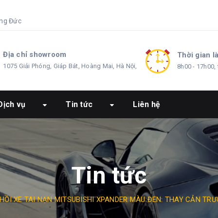
ng Đức
Địa chỉ showroom
Thời gian l
1075 Giải Phóng, Giáp Bát, Hoàng Mai, Hà Nội,
8h00 - 17h00, 
Dịch vụ
Tin tức
Liên hệ
Tin tức
HỒI XE TAI NẠN MITSUBISHI XPANDER MÀU ĐEN: THAY CẢN TRƯỚ