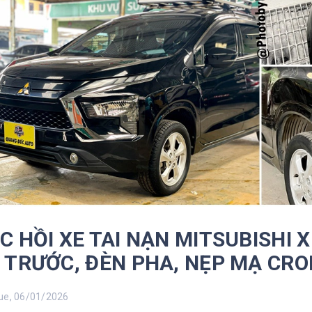
C HỒI XE TAI NẠN MITSUBISHI
 TRƯỚC, ĐÈN PHA, NẸP MẠ CROM
e, 06/01/2026