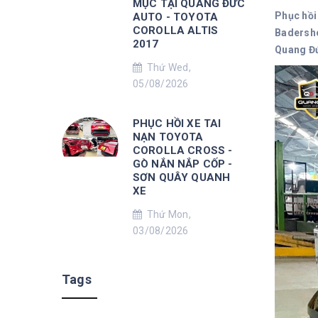
MỤC TẠI QUANG ĐỨC
Phục hồi
AUTO - TOYOTA
COROLLA ALTIS
Badersho
2017
Quang Đứ
Thứ Wed,
05/08/2026
PHỤC HỒI XE TAI
NẠN TOYOTA
COROLLA CROSS -
GÒ NẮN NẮP CỐP -
SƠN QUÂY QUANH
XE
Thứ Mon,
03/08/2026
Tags