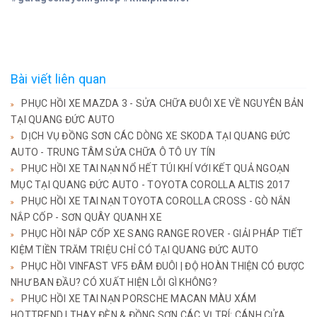
Bài viết liên quan
PHỤC HỒI XE MAZDA 3 - SỬA CHỮA ĐUÔI XE VỀ NGUYÊN BẢN
TẠI QUANG ĐỨC AUTO
DỊCH VỤ ĐỒNG SƠN CÁC DÒNG XE SKODA TẠI QUANG ĐỨC
AUTO - TRUNG TÂM SỬA CHỮA Ô TÔ UY TÍN
PHỤC HỒI XE TAI NẠN NỔ HẾT TÚI KHÍ VỚI KẾT QUẢ NGOẠN
MỤC TẠI QUANG ĐỨC AUTO - TOYOTA COROLLA ALTIS 2017
PHỤC HỒI XE TAI NẠN TOYOTA COROLLA CROSS - GÒ NẮN
NẮP CỐP - SƠN QUÂY QUANH XE
PHỤC HỒI NẮP CỐP XE SANG RANGE ROVER - GIẢI PHÁP TIẾT
KIỆM TIỀN TRĂM TRIỆU CHỈ CÓ TẠI QUANG ĐỨC AUTO
PHỤC HỒI VINFAST VF5 ĐÂM ĐUÔI | ĐỘ HOÀN THIỆN CÓ ĐƯỢC
NHƯ BAN ĐẦU? CÓ XUẤT HIỆN LỖI GÌ KHÔNG?
PHỤC HỒI XE TAI NẠN PORSCHE MACAN MÀU XÁM
HOTTREND | THAY ĐÈN & ĐỒNG SƠN CÁC VỊ TRÍ: CÁNH CỬA,