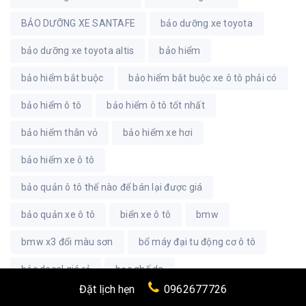
BẢO DƯỠNG XE SANTAFE
bảo dưỡng xe toyota
bảo dưỡng xe toyota altis
bảo hiểm
bảo hiểm bắt buộc
bảo hiểm bắt buộc xe ô tô phải có
bảo hiểm ô tô
bảo hiểm ô tô tốt nhất
bảo hiểm thân vỏ
bảo hiểm xe hơi
bảo hiểm xe ô tô
bảo quản ô tô thế nào để bán lại được giá
bảo quản xe ô tô
biển xe ô tô
bmw
bmw x3 đổi màu sơn
bổ máy đại tu động cơ ô tô
bóc decal giá rẻ
bọc ghế da
Đặt lịch hẹn
0962677726
các hạng mục bảo dưỡng