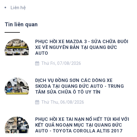
Liên hệ
Tin liên quan
PHỤC HỒI XE MAZDA 3 - SỬA CHỮA ĐUÔI
XE VỀ NGUYÊN BẢN TẠI QUANG ĐỨC
AUTO
Thứ Fri, 07/08/2026
DỊCH VỤ ĐỒNG SƠN CÁC DÒNG XE
SKODA TẠI QUANG ĐỨC AUTO - TRUNG
TÂM SỬA CHỮA Ô TÔ UY TÍN
Thứ Thu, 06/08/2026
PHỤC HỒI XE TAI NẠN NỔ HẾT TÚI KHÍ VỚI
KẾT QUẢ NGOẠN MỤC TẠI QUANG ĐỨC
AUTO - TOYOTA COROLLA ALTIS 2017