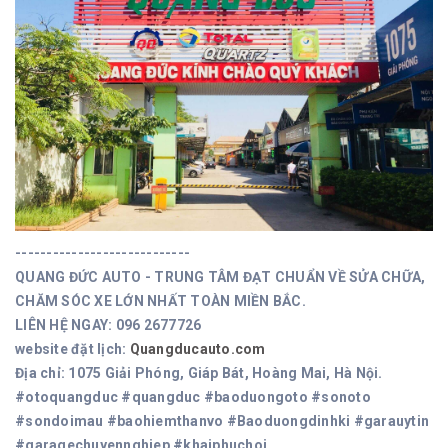
----------------------------
QUANG ĐỨC AUTO - TRUNG TÂM ĐẠT CHUẨN VỀ SỬA CHỮA,
CHĂM SÓC XE LỚN NHẤT TOÀN MIỀN BẮC.
LIÊN HỆ NGAY: 096 2677726
website đặt lịch:
Quangducauto.com
Địa chỉ: 1075 Giải Phóng, Giáp Bát, Hoàng Mai, Hà Nội.
#otoquangduc #quangduc #baoduongoto #sonoto
#sondoimau #baohiemthanvo #Baoduongdinhki #garauytin
#garagechuyennghiep #khaiphuchoi