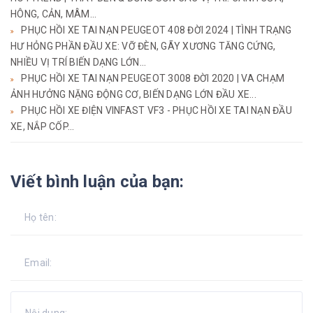
HÔNG, CẢN, MÂM...
PHỤC HỒI XE TAI NẠN PEUGEOT 408 ĐỜI 2024 | TÌNH TRẠNG
HƯ HỎNG PHẦN ĐẦU XE: VỠ ĐÈN, GÃY XƯƠNG TĂNG CỨNG,
NHIỀU VỊ TRÍ BIẾN DẠNG LỚN...
PHỤC HỒI XE TAI NẠN PEUGEOT 3008 ĐỜI 2020 | VA CHẠM
ẢNH HƯỞNG NẶNG ĐỘNG CƠ, BIẾN DẠNG LỚN ĐẦU XE...
PHỤC HỒI XE ĐIỆN VINFAST VF3 - PHỤC HỒI XE TAI NẠN ĐẦU
XE, NẮP CỐP...
Viết bình luận của bạn: