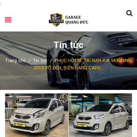
;
Tin tức
Trang chủ
/
Tin tức
/
PHỤC HỒI XE TAI NẠN KIA MORNING
2013 VỠ ĐÈN, BIẾN DẠNG CAPO...