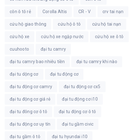
côn ô tô rẻ
Corolla Altis
CR - V
crv tai nạn
cứu hộ giao thông
cứu hộ ô tô
cứu hộ tai nạn
cứu hộ xe
cứu hộ xe ngập nước
cứu hộ xe ô tô
cuuhooto
đại tu camry
đại tu camry bao nhiêu tiền
đại tu camry khi nào
đại tu dộng cơ
đại tu động cơ
đại tu động cơ camry
đại tu động cơ cx5
đại tu động cơ giá rẻ
đại tu động cơ i10
đại tu đông cơ ô tô
đại tu động cơ ô tô
đại tu động cơ uy tín
đại tu gầm civic
đại tu gầm ô tô
đại tu hyundai i10