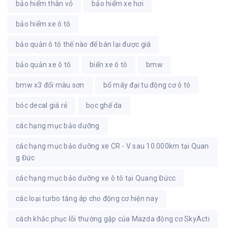
bảo hiểm thân vỏ
bảo hiểm xe hơi
bảo hiểm xe ô tô
bảo quản ô tô thế nào để bán lại được giá
bảo quản xe ô tô
biển xe ô tô
bmw
bmw x3 đổi màu sơn
bổ máy đại tu động cơ ô tô
bóc decal giá rẻ
bọc ghế da
các hạng mục bảo dưỡng
các hạng mục bảo dưỡng xe CR - V sau 10.000km tại Quan
g Đức
các hạng mục bảo dưỡng xe ô tô tại Quang Đứcc
các loại turbo tăng áp cho động cơ hiện nay
cách khắc phục lỗi thường gặp của Mazda động cơ SkyActi