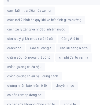
v
cách kiểm tra điều hòa xe hơi
cách nối 2 bình ắc quy khi xe hết bình giữa đường
cách xử lý xăng và nhớt bị nhiễm nước
cần lưu ý gì khi mua xe ô tô cũ
Càng A ô tô
cảnh báo
Cao su càng a
cao su càng a ô tô
chăm sóc nội ngoại thất ô tô
chi phí đại tu camry
chỉnh gương chiếu hậu
chỉnh gương chiếu hậu đúng cách
chứng nhận bảo hiểm ô tô
chuyên mẹc
có nên remap động cơ
có nên rửa khoang động cơ ô tô
côn ô tô