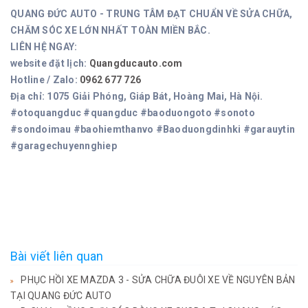
QUANG ĐỨC AUTO - TRUNG TÂM ĐẠT CHUẨN VỀ SỬA CHỮA,
CHĂM SÓC XE LỚN NHẤT TOÀN MIỀN BẮC.
LIÊN HỆ NGAY:
website đặt lịch:
Quangducauto.com
Hotline / Zalo:
0962 677 726
Địa chỉ: 1075 Giải Phóng, Giáp Bát, Hoàng Mai, Hà Nội.
#otoquangduc #quangduc #baoduongoto #sonoto
#sondoimau #baohiemthanvo #Baoduongdinhki #garauytin
#garagechuyennghiep
Bài viết liên quan
PHỤC HỒI XE MAZDA 3 - SỬA CHỮA ĐUÔI XE VỀ NGUYÊN BẢN
TẠI QUANG ĐỨC AUTO