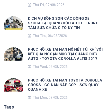
Thứ Fri, 07/08/2026
DỊCH VỤ ĐỒNG SƠN CÁC DÒNG XE
SKODA TẠI QUANG ĐỨC AUTO - TRUNG
TÂM SỬA CHỮA Ô TÔ UY TÍN
Thứ Thu, 06/08/2026
PHỤC HỒI XE TAI NẠN NỔ HẾT TÚI KHÍ VỚI
KẾT QUẢ NGOẠN MỤC TẠI QUANG ĐỨC
AUTO - TOYOTA COROLLA ALTIS 2017
Thứ Wed, 05/08/2026
PHỤC HỒI XE TAI NẠN TOYOTA COROLLA
CROSS - GÒ NẮN NẮP CỐP - SƠN QUÂY
QUANH XE
Thứ Mon, 03/08/2026
Tags