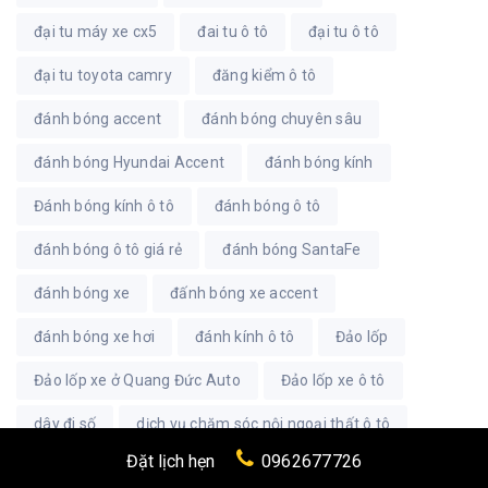
đại tu máy xe cx5
đai tu ô tô
đại tu ô tô
đại tu toyota camry
đăng kiểm ô tô
đánh bóng accent
đánh bóng chuyên sâu
đánh bóng Hyundai Accent
đánh bóng kính
Đánh bóng kính ô tô
đánh bóng ô tô
đánh bóng ô tô giá rẻ
đánh bóng SantaFe
đánh bóng xe
đấnh bóng xe accent
đánh bóng xe hơi
đánh kính ô tô
Đảo lốp
Đảo lốp xe ở Quang Đức Auto
Đảo lốp xe ô tô
dây đi số
dịch vụ chăm sóc nội ngoại thất ô tô
Đặt lịch hẹn
0962677726
dịch vụ chăm sóc ô tô