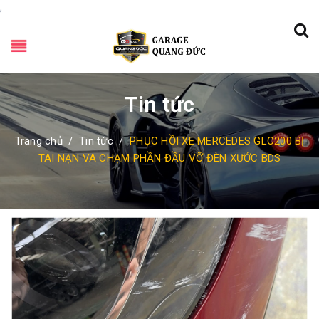
;
Tin tức
Trang chủ
/
Tin tức
/
PHỤC HỒI XE MERCEDES GLC200 BỊ
TAI NẠN VA CHẠM PHẦN ĐẦU VỠ ĐÈN XƯỚC BDS