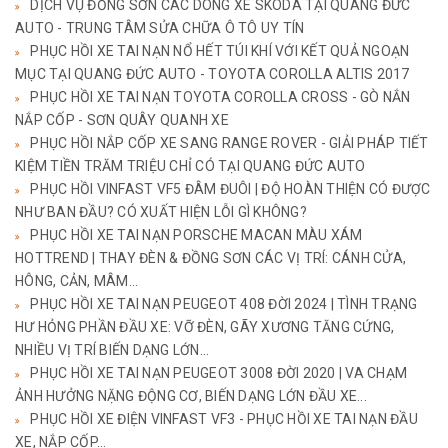
DỊCH VỤ ĐỒNG SƠN CÁC DÒNG XE SKODA TẠI QUANG ĐỨC
AUTO - TRUNG TÂM SỬA CHỮA Ô TÔ UY TÍN
PHỤC HỒI XE TAI NẠN NỔ HẾT TÚI KHÍ VỚI KẾT QUẢ NGOẠN
MỤC TẠI QUANG ĐỨC AUTO - TOYOTA COROLLA ALTIS 2017
PHỤC HỒI XE TAI NẠN TOYOTA COROLLA CROSS - GÒ NẮN
NẮP CỐP - SƠN QUÂY QUANH XE
PHỤC HỒI NẮP CỐP XE SANG RANGE ROVER - GIẢI PHÁP TIẾT
KIỆM TIỀN TRĂM TRIỆU CHỈ CÓ TẠI QUANG ĐỨC AUTO
PHỤC HỒI VINFAST VF5 ĐÂM ĐUÔI | ĐỘ HOÀN THIỆN CÓ ĐƯỢC
NHƯ BAN ĐẦU? CÓ XUẤT HIỆN LỖI GÌ KHÔNG?
PHỤC HỒI XE TAI NẠN PORSCHE MACAN MÀU XÁM
HOTTREND | THAY ĐÈN & ĐỒNG SƠN CÁC VỊ TRÍ: CÁNH CỬA,
HÔNG, CẢN, MÂM...
PHỤC HỒI XE TAI NẠN PEUGEOT 408 ĐỜI 2024 | TÌNH TRẠNG
HƯ HỎNG PHẦN ĐẦU XE: VỠ ĐÈN, GÃY XƯƠNG TĂNG CỨNG,
NHIỀU VỊ TRÍ BIẾN DẠNG LỚN...
PHỤC HỒI XE TAI NẠN PEUGEOT 3008 ĐỜI 2020 | VA CHẠM
ẢNH HƯỞNG NẶNG ĐỘNG CƠ, BIẾN DẠNG LỚN ĐẦU XE...
PHỤC HỒI XE ĐIỆN VINFAST VF3 - PHỤC HỒI XE TAI NẠN ĐẦU
XE, NẮP CỐP...