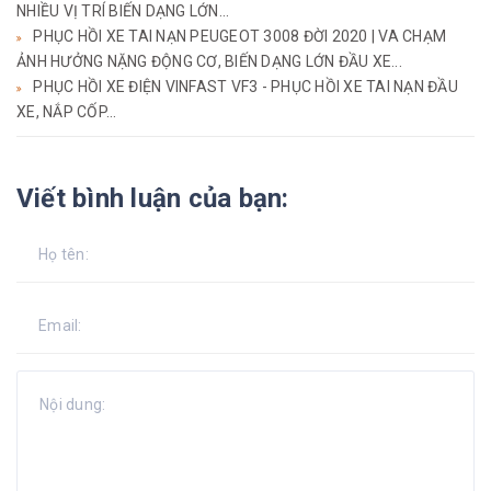
NHIỀU VỊ TRÍ BIẾN DẠNG LỚN...
PHỤC HỒI XE TAI NẠN PEUGEOT 3008 ĐỜI 2020 | VA CHẠM
ẢNH HƯỞNG NẶNG ĐỘNG CƠ, BIẾN DẠNG LỚN ĐẦU XE...
PHỤC HỒI XE ĐIỆN VINFAST VF3 - PHỤC HỒI XE TAI NẠN ĐẦU
XE, NẮP CỐP...
Viết bình luận của bạn: