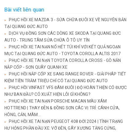
Bài viết liên quan
PHỤC HỒI XE MAZDA 3 - SỬA CHỮA ĐUÔI XE VỀ NGUYÊN BẢN
TẠI QUANG ĐỨC AUTO
DỊCH VỤ ĐỒNG SƠN CÁC DÒNG XE SKODA TẠI QUANG ĐỨC
AUTO - TRUNG TÂM SỬA CHỮA Ô TÔ UY TÍN
PHỤC HỒI XE TAI NẠN NỔ HẾT TÚI KHÍ VỚI KẾT QUẢ NGOẠN
MỤC TẠI QUANG ĐỨC AUTO - TOYOTA COROLLA ALTIS 2017
PHỤC HỒI XE TAI NẠN TOYOTA COROLLA CROSS - GÒ NẮN
NẮP CỐP - SƠN QUÂY QUANH XE
PHỤC HỒI NẮP CỐP XE SANG RANGE ROVER - GIẢI PHÁP TIẾT
KIỆM TIỀN TRĂM TRIỆU CHỈ CÓ TẠI QUANG ĐỨC AUTO
PHỤC HỒI VINFAST VF5 ĐÂM ĐUÔI | ĐỘ HOÀN THIỆN CÓ ĐƯỢC
NHƯ BAN ĐẦU? CÓ XUẤT HIỆN LỖI GÌ KHÔNG?
PHỤC HỒI XE TAI NẠN PORSCHE MACAN MÀU XÁM
HOTTREND | THAY ĐÈN & ĐỒNG SƠN CÁC VỊ TRÍ: CÁNH CỬA,
HÔNG, CẢN, MÂM...
PHỤC HỒI XE TAI NẠN PEUGEOT 408 ĐỜI 2024 | TÌNH TRẠNG
HƯ HỎNG PHẦN ĐẦU XE: VỠ ĐÈN, GÃY XƯƠNG TĂNG CỨNG,