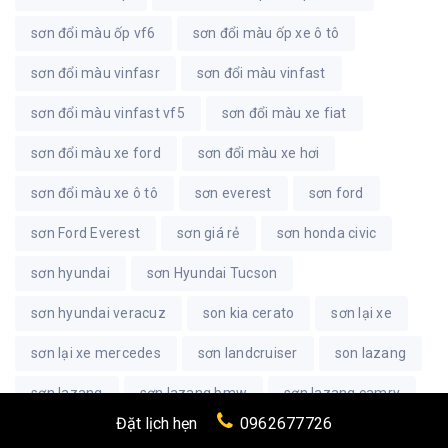
sơn đổi màu ốp vf6
sơn đổi màu ốp xe ô tô
sơn đổi màu vinfasr
sơn đổi màu vinfast
sơn đổi màu vinfast vf5
sơn đổi màu xe fiat
sơn đổi màu xe ford
sơn đổi màu xe hơi
sơn đổi màu xe ô tô
sơn everest
sơn ford
sơn Ford Everest
sơn giá rẻ
sơn honda civic
sơn hyundai
sơn Hyundai Tucson
sơn hyundai veracuz
son kia cerato
sơn lại xe
sơn lại xe mercedes
sơn landcruiser
son lazang
sơn lazang
sơn lazang bmw
sơn lazang camry
Đặt lịch hẹn
0962677726
sơn lazang crv
sơn lazang cx5