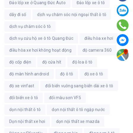
Đảo lốp xe ở Quang Đức Auto
Đảo lốp xe ô tô
dây đi số
dịch vụ chăm sóc nội ngoại thất ô tô
dịch vụ chăm sóc ô tô
dịch vụ cứu hộ xe ô tô Quang Đức
điều hòa xe hơi
điều hòa xe hơi không hoạt động
độ camera 360
độ cốp điện
độ cửa hít
độ loa ô tô
độ màn hình android
độ ô tô
độ xe ô tô
độ xe vinfast
đổi biển vuông sang biển dài xe ô tô
đổi biển xe ô tô
đổi màu sơn VF5
dọn nội thất ô tô
dọn nội thất ô tô ngập nước
Dọn nội thất xe hơi
dọn nội thất xe mazda