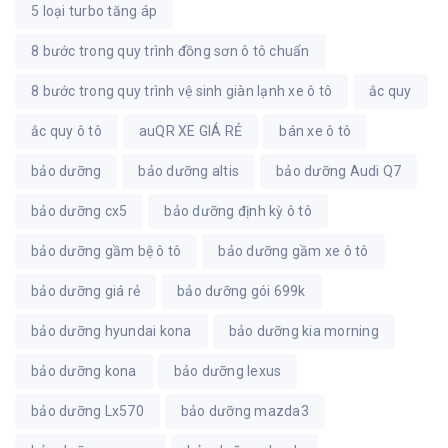
5 loại turbo tăng áp
8 bước trong quy trình đồng sơn ô tô chuẩn
8 bước trong quy trình vệ sinh giàn lạnh xe ô tô
ắc quy
ắc quy ô tô
auQR XE GIÁ RẺ
bán xe ô tô
bảo dưỡng
bảo dưỡng altis
bảo dưỡng Audi Q7
bảo dưỡng cx5
bảo dưỡng định kỳ ô tô
bảo dưỡng gầm bệ ô tô
bảo dưỡng gầm xe ô tô
bảo dưỡng giá rẻ
bảo dưỡng gói 699k
bảo dưỡng hyundai kona
bảo dưỡng kia morning
bảo dưỡng kona
bảo dưỡng lexus
bảo dưỡng Lx570
bảo dưỡng mazda3