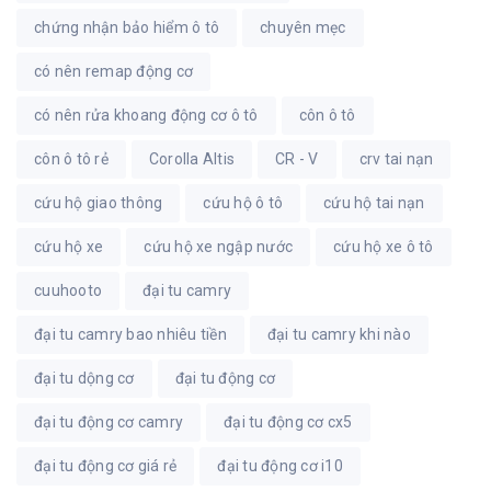
chứng nhận bảo hiểm ô tô
chuyên mẹc
có nên remap động cơ
có nên rửa khoang động cơ ô tô
côn ô tô
côn ô tô rẻ
Corolla Altis
CR - V
crv tai nạn
cứu hộ giao thông
cứu hộ ô tô
cứu hộ tai nạn
cứu hộ xe
cứu hộ xe ngập nước
cứu hộ xe ô tô
cuuhooto
đại tu camry
đại tu camry bao nhiêu tiền
đại tu camry khi nào
đại tu dộng cơ
đại tu động cơ
đại tu động cơ camry
đại tu động cơ cx5
đại tu động cơ giá rẻ
đại tu động cơ i10