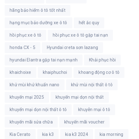
hãng bảo hiểm ô tô tốt nhất
hạng mục bảo dưỡng xe ô tô
hết ắc quy
hồi phục xe ô tô
hồi phục xe ô tô gặp tai nạn
honda CX - 5
Hyundai creta sơn lazang
hyundai Elantra gặp tai nạn mạnh
Khải phục hồi
khaichoixe
khaiphuchoi
khoang động cơ ô tô
khử mùi khử khuẩn nano
khử mùi nội thất ô tô
khuyến mại 2025
khuyến mại dọn nội thất
khuyến mại dọn nội thất ô tô
khuyễn mại ô tô
khuyến mãi sửa chữa
khuyến mãi voucher
Kia Cerato
kia k3
kia k3 2024
kia morning