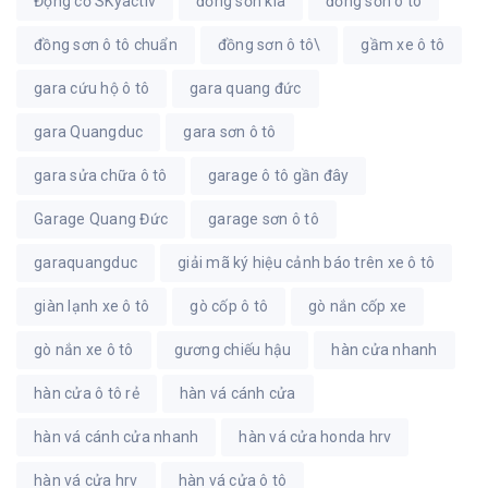
Động cơ SKyactiv
đồng sơn kia
đồng sơn ô tô
đồng sơn ô tô chuẩn
đồng sơn ô tô\
gầm xe ô tô
gara cứu hộ ô tô
gara quang đức
gara Quangduc
gara sơn ô tô
gara sửa chữa ô tô
garage ô tô gần đây
Garage Quang Đức
garage sơn ô tô
garaquangduc
giải mã ký hiệu cảnh báo trên xe ô tô
giàn lạnh xe ô tô
gò cốp ô tô
gò nắn cốp xe
gò nắn xe ô tô
gương chiếu hậu
hàn cửa nhanh
hàn cửa ô tô rẻ
hàn vá cánh cửa
hàn vá cánh cửa nhanh
hàn vá cửa honda hrv
hàn vá cửa hrv
hàn vá cửa ô tô