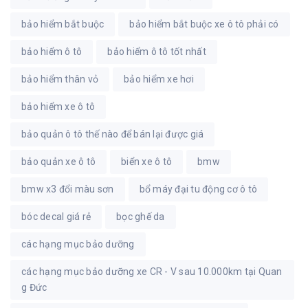
bảo hiểm bắt buộc
bảo hiểm bắt buộc xe ô tô phải có
bảo hiểm ô tô
bảo hiểm ô tô tốt nhất
bảo hiểm thân vỏ
bảo hiểm xe hơi
bảo hiểm xe ô tô
bảo quản ô tô thế nào để bán lại được giá
bảo quản xe ô tô
biển xe ô tô
bmw
bmw x3 đổi màu sơn
bổ máy đại tu động cơ ô tô
bóc decal giá rẻ
bọc ghế da
các hạng mục bảo dưỡng
các hạng mục bảo dưỡng xe CR - V sau 10.000km tại Quan
g Đức