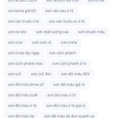
sơn accent 2024
sơn accent đời mới
sơn bmw
sơn bmw giá tốt
sơn cản sau ô tô
sơn cản trước ô tô
sơn cản trước xe ô tô
sơn cerato
sơn chất lượng cao
sơn chuẩn màu
sơn civic
sơn civic rẻ
sơn creta
sơn cross lấy ngay
sơn cùm phanh
sơn cùm phanh mẹc
sơn cùm phanh ô tô
sơn cx5
sơn cx5 46v
sơn đổi màu 46V
sơn đổi màu bmw x3
sơn đổi màu giá rẻ
sơn đổi màu luxA
son doi mau o to
sơn đổi màu ô tô
sơn đổi màu ô tô giá rẻ
sơn đổi màu ốp
sơn đổi màu ốp đen quanh xe