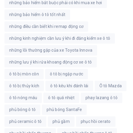
những bảo hiểm bắt buộc phải có khi mua xe hơi
những bảo hiểm ô tô tốt nhất
những điều cần biết khi remap động cơ
những kinh nghiệm cần lưu ý khi đi đăng kiểm xe ô tô
những lỗi thường gặp của xe Toyota Innova
những lưu ý khi rửa khoang động cơ xe ô tô
ô tô bị mòn côn
ô tô bị ngập nước
ô tô bị thủy kích
ô tô kêu khi đánh lái
Ô tô Mazda
ô tô nóng máu
ô tô quá nhiệt
phay lazang ô tô
phủ bóng ô tô
phủ bóng SantaFe
phủ ceramic ô tô
phủ gầm
phục hồi cerato