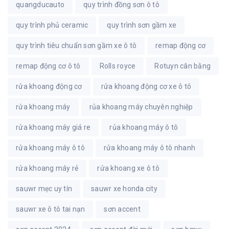
quangducauto
quy trình đồng sơn ô tô
quy trình phủ ceramic
quy trình sơn gầm xe
quy trình tiêu chuẩn sơn gầm xe ô tô
remap động cơ
remap động cơ ô tô
Rolls royce
Rotuyn cân bằng
rửa khoang động cơ
rửa khoang động cơ xe ô tô
rửa khoang máy
rủa khoang máy chuyên nghiệp
rửa khoang máy giá re
rủa khoang máy ô tô
rửa khoang máy ô tô
rửa khoang máy ô tô nhanh
rửa khoang máy rẻ
rửa khoang xe ô tô
sauwr mẹc uy tín
sauwr xe honda city
sauwr xe ô tô tai nạn
sơn accent