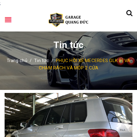
;
Tin tức
Trang chủ
/
Tin tức
/
PHỤC HỒI XE MECERDES GLK BỊ VA
CHẠM RÁCH VÀ MÓP 2 CỬA