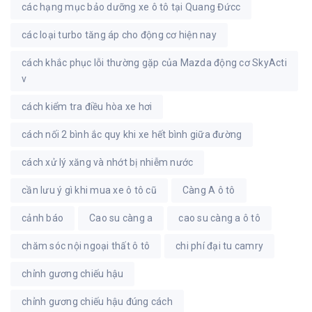
các hạng mục bảo dưỡng xe ô tô tại Quang Đứcc
các loại turbo tăng áp cho động cơ hiện nay
cách khắc phục lỗi thường gặp của Mazda động cơ SkyActi
v
cách kiểm tra điều hòa xe hơi
cách nối 2 bình ắc quy khi xe hết bình giữa đường
cách xử lý xăng và nhớt bị nhiễm nước
cần lưu ý gì khi mua xe ô tô cũ
Càng A ô tô
cảnh báo
Cao su càng a
cao su càng a ô tô
chăm sóc nội ngoại thất ô tô
chi phí đại tu camry
chỉnh gương chiếu hậu
chỉnh gương chiếu hậu đúng cách