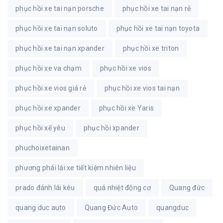
phục hồi xe tai nạn porsche
phục hồi xe tai nạn rẻ
phục hồi xe tai nạn soluto
phục hồi xe tai nạn toyota
phục hồi xe tai nạn xpander
phục hồi xe triton
phục hồi xe va chạm
phục hồi xe vios
phục hồi xe vios giá rẻ
phục hồi xe vios tai nạn
phục hồi xe xpander
phục hồi xe Yaris
phục hồi xế yêu
phục hồi xpander
phuchoixetainan
phương phái lái xe tiết kiệm nhiên liệu
prado đánh lái kêu
quá nhiệt động cơ
Quang đức
quang duc auto
Quang Đức Auto
quangduc