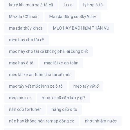
lưu ý khi mua xe ô tô cũ
lux a
ly hợp ô tô
Mazda CX5 sơn
Mazda động cơ SkyActiv
mazda thủy kihcs
MẸO HAY BẢO HIỂM THÂN VỎ
mẹo hay cho tài xế
mẹo hay cho tài xế không phải ai cũng biết
mẹo hay ô tô
mẹo lái xe an toàn
mẹo lái xe an toàn cho tài xế mới
mẹo tẩy vết mốc kính xe ô tô
mẹo tẩy vết ố
móp nóc xe
mua xe cũ cần lưu ý gì?
nắn cốp fortuner
nâng cấp o tô
nên hay không nên remap động cơ
nhớt nhiễm nước