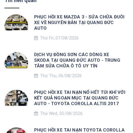
Tin liên quan
PHỤC HỒI XE MAZDA 3 - SỬA CHỮA ĐUÔI
XE VỀ NGUYÊN BẢN TẠI QUANG ĐỨC
AUTO
Thứ Fri, 07/08/2026
DỊCH VỤ ĐỒNG SƠN CÁC DÒNG XE
SKODA TẠI QUANG ĐỨC AUTO - TRUNG
TÂM SỬA CHỮA Ô TÔ UY TÍN
Thứ Thu, 06/08/2026
PHỤC HỒI XE TAI NẠN NỔ HẾT TÚI KHÍ VỚI
KẾT QUẢ NGOẠN MỤC TẠI QUANG ĐỨC
AUTO - TOYOTA COROLLA ALTIS 2017
Thứ Wed, 05/08/2026
PHỤC HỒI XE TAI NẠN TOYOTA COROLLA