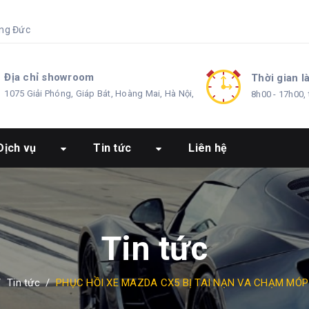
ng Đức
Địa chỉ showroom
Thời gian l
1075 Giải Phóng, Giáp Bát, Hoàng Mai, Hà Nội,
8h00 - 17h00, 
Dịch vụ
Tin tức
Liên hệ
Tin tức
/
Tin tức
/
PHỤC HỒI XE MAZDA CX5 BỊ TAI NẠN VA CHẠM MÓP