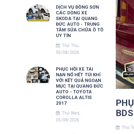
DỊCH VỤ ĐỒNG SƠN
CÁC DÒNG XE
SKODA TẠI QUANG
ĐỨC AUTO - TRUNG
TÂM SỬA CHỮA Ô TÔ
UY TÍN
Thứ Thu,
06/08/2026
PHỤC HỒI XE TAI
NẠN NỔ HẾT TÚI KHÍ
VỚI KẾT QUẢ NGOẠN
MỤC TẠI QUANG ĐỨC
AUTO - TOYOTA
COROLLA ALTIS
PHỤ
2017
BDS
Thứ Wed,
05/08/2026
Thứ Tu