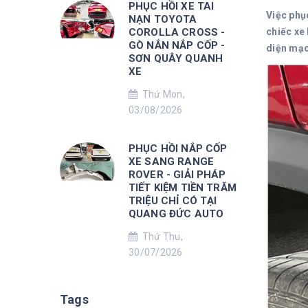
PHỤC HỒI XE TAI
Việc phụ
NẠN TOYOTA
COROLLA CROSS -
chiếc xe
GÒ NẮN NẮP CỐP -
diện mạo
SƠN QUÂY QUANH
XE
Thứ Mon,
03/08/2026
PHỤC HỒI NẮP CỐP
XE SANG RANGE
ROVER - GIẢI PHÁP
TIẾT KIỆM TIỀN TRĂM
TRIỆU CHỈ CÓ TẠI
QUANG ĐỨC AUTO
Thứ Thu,
30/07/2026
Tags