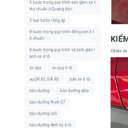
5 bước trong quy trình sơn gầm xe t
iêu chuẩn ở Quang Đức
5 loại turbo tăng áp
8 bước trong quy trình đồng sơn ô t
KIỂ
ô chuẩn
8 bước trong quy trình vệ sinh giàn l
Chiếc xe
ạnh xe ô tô
ắc quy
ắc quy ô tô
auQR XE GIÁ RẺ
bán xe ô tô
bảo dưỡng
bảo dưỡng altis
bảo dưỡng Audi Q7
bảo dưỡng cx5
bảo dưỡng định kỳ ô tô