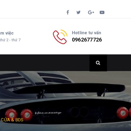
Hotline tư vấn
àm việc
0962677726
thứ 2 - thứ 7
 CỬA & BDS