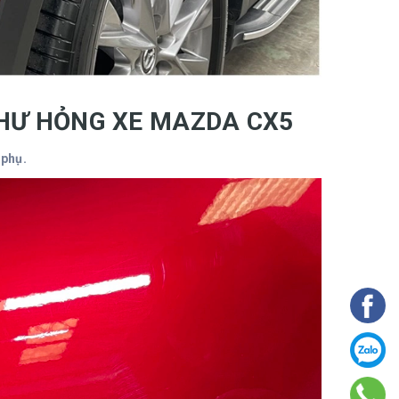
 HƯ HỎNG XE MAZDA CX5
 phụ.