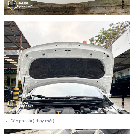
Đèn pha lái ( thay mới)