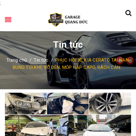
;
Tin tức
Trang chủ
/
Tin tức
/
PHỤC HỒI XE KIA CERATO TAI NẠN:
BUNG TÚI KHÍ, VỠ ĐÈN, MÓP NẮP CAPO, RÁCH CẢN...