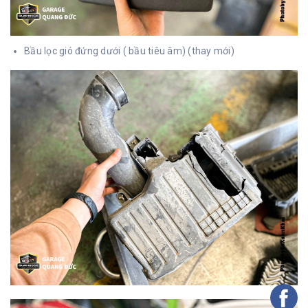
Bầu lọc gió đứng dưới ( bầu tiêu âm) (thay mới)