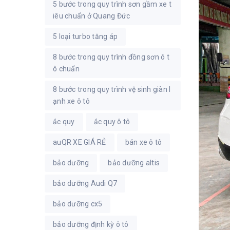
5 bước trong quy trình sơn gầm xe t
iêu chuẩn ở Quang Đức
5 loại turbo tăng áp
8 bước trong quy trình đồng sơn ô t
ô chuẩn
8 bước trong quy trình vệ sinh giàn l
ạnh xe ô tô
ắc quy
ắc quy ô tô
auQR XE GIÁ RẺ
bán xe ô tô
bảo dưỡng
bảo dưỡng altis
bảo dưỡng Audi Q7
bảo dưỡng cx5
bảo dưỡng định kỳ ô tô