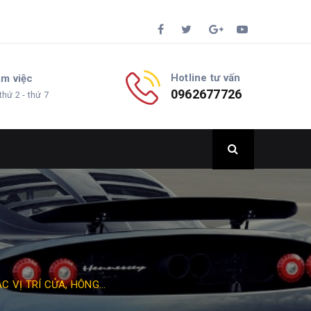
Hotline tư vấn
àm việc
0962677726
thứ 2 - thứ 7
 VỊ TRÍ CỬA, HÔNG...