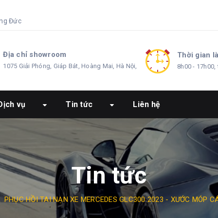
ng Đức
Địa chỉ showroom
Thời gian l
1075 Giải Phóng, Giáp Bát, Hoàng Mai, Hà Nội,
8h00 - 17h00, 
Dịch vụ
Tin tức
Liên hệ
Tin tức
/
PHỤC HỒI TAI NẠN XE MERCEDES GLC300 2023 - XƯỚC MÓP CÁC