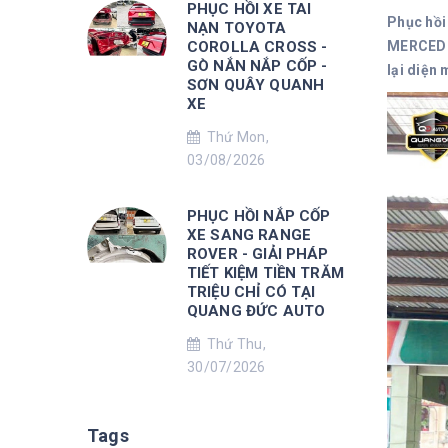
PHỤC HỒI XE TAI
Phục hồi
NẠN TOYOTA
COROLLA CROSS -
MERCEDES
GÒ NẮN NẮP CỐP -
lại diện
SƠN QUÂY QUANH
XE
Thứ Mon,
03/08/2026
PHỤC HỒI NẮP CỐP
XE SANG RANGE
ROVER - GIẢI PHÁP
TIẾT KIỆM TIỀN TRĂM
TRIỆU CHỈ CÓ TẠI
QUANG ĐỨC AUTO
Thứ Thu,
30/07/2026
Tags