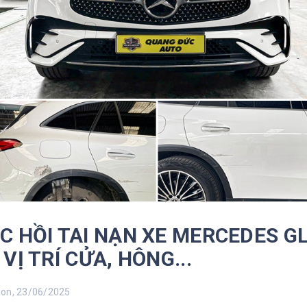
C HỒI TAI NẠN XE MERCEDES G
VỊ TRÍ CỬA, HÔNG...
n, 23/06/2025