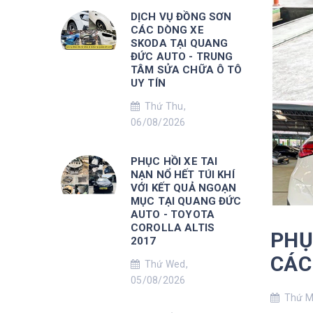
DỊCH VỤ ĐỒNG SƠN
CÁC DÒNG XE
SKODA TẠI QUANG
ĐỨC AUTO - TRUNG
TÂM SỬA CHỮA Ô TÔ
UY TÍN
Thứ Thu,
06/08/2026
PHỤC HỒI XE TAI
NẠN NỔ HẾT TÚI KHÍ
VỚI KẾT QUẢ NGOẠN
MỤC TẠI QUANG ĐỨC
AUTO - TOYOTA
COROLLA ALTIS
PHỤ
2017
CÁC 
Thứ Wed,
05/08/2026
Thứ Mo