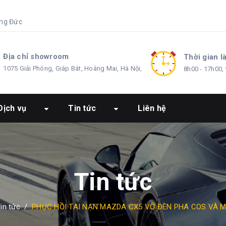
ng Đức
Địa chỉ showroom
Thời gian l
1075 Giải Phóng, Giáp Bát, Hoàng Mai, Hà Nội,
8h00 - 17h00, 
Dịch vụ
Tin tức
Liên hệ
Tin tức
in tức
/
PHỤC HỒI TAI NẠN MAZDA CX5 VỠ ĐÈN PHA COS VÀ 