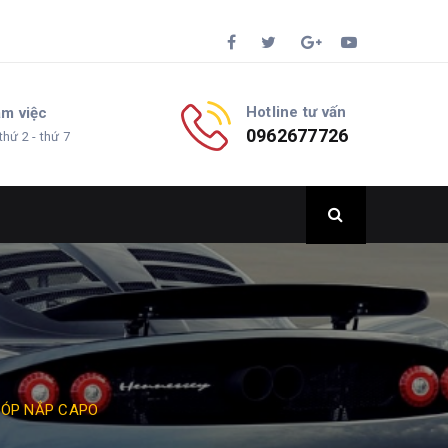
Hotline tư vấn
àm việc
0962677726
thứ 2 - thứ 7
MÓP NẮP CAPO