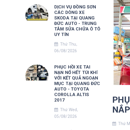
DỊCH VỤ ĐỒNG SƠN
CÁC DÒNG XE
SKODA TẠI QUANG
ĐỨC AUTO - TRUNG
TÂM SỬA CHỮA Ô TÔ
UY TÍN
Thứ Thu,
06/08/2026
PHỤC HỒI XE TAI
NẠN NỔ HẾT TÚI KHÍ
VỚI KẾT QUẢ NGOẠN
MỤC TẠI QUANG ĐỨC
AUTO - TOYOTA
COROLLA ALTIS
PHỤ
2017
NẮP
Thứ Wed,
05/08/2026
Thứ Mo