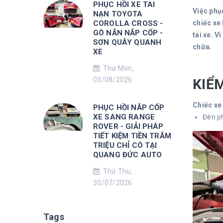
PHỤC HỒI XE TAI
Việc phụ
NẠN TOYOTA
COROLLA CROSS -
chiếc xe
GÒ NẮN NẮP CỐP -
tai xe. V
SƠN QUÂY QUANH
chữa.
XE
Thứ Mon,
03/08/2026
KIỂ
Chiếc xe 
PHỤC HỒI NẮP CỐP
XE SANG RANGE
Đèn ph
ROVER - GIẢI PHÁP
TIẾT KIỆM TIỀN TRĂM
TRIỆU CHỈ CÓ TẠI
QUANG ĐỨC AUTO
Thứ Thu,
30/07/2026
Tags