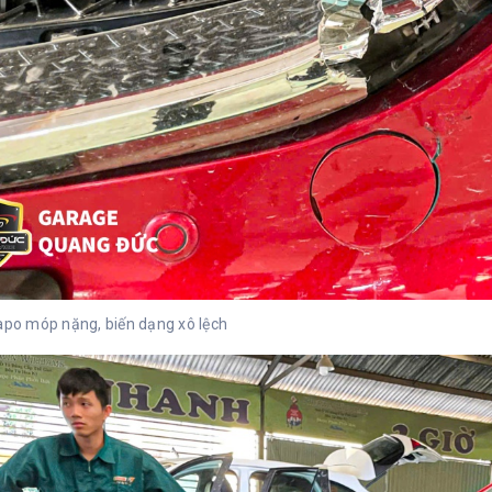
apo móp nặng, biến dạng xô lệch