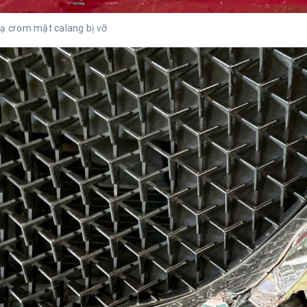
ạ crom mặt calang bị vỡ