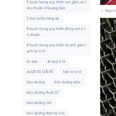
5 bước trong quy trình sơn gầm xe t
iêu chuẩn ở Quang Đức
Nẹp m
5 loại turbo tăng áp
8 bước trong quy trình đồng sơn ô t
ô chuẩn
8 bước trong quy trình vệ sinh giàn l
ạnh xe ô tô
ắc quy
ắc quy ô tô
auQR XE GIÁ RẺ
bán xe ô tô
bảo dưỡng
bảo dưỡng altis
bảo dưỡng Audi Q7
bảo dưỡng cx5
bảo dưỡng định kỳ ô tô