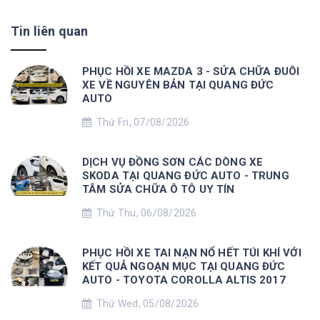
Tin liên quan
PHỤC HỒI XE MAZDA 3 - SỬA CHỮA ĐUÔI
XE VỀ NGUYÊN BẢN TẠI QUANG ĐỨC
AUTO
Thứ Fri, 07/08/2026
DỊCH VỤ ĐỒNG SƠN CÁC DÒNG XE
SKODA TẠI QUANG ĐỨC AUTO - TRUNG
TÂM SỬA CHỮA Ô TÔ UY TÍN
Thứ Thu, 06/08/2026
PHỤC HỒI XE TAI NẠN NỔ HẾT TÚI KHÍ VỚI
KẾT QUẢ NGOẠN MỤC TẠI QUANG ĐỨC
AUTO - TOYOTA COROLLA ALTIS 2017
Thứ Wed, 05/08/2026