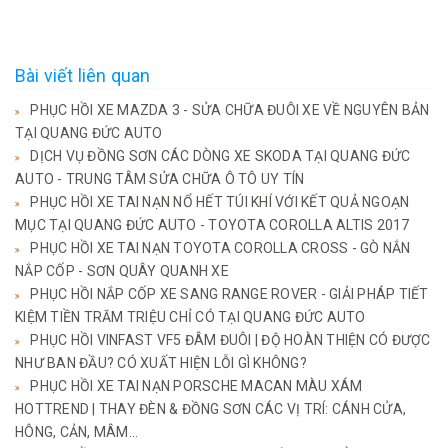
Bài viết liên quan
PHỤC HỒI XE MAZDA 3 - SỬA CHỮA ĐUÔI XE VỀ NGUYÊN BẢN
TẠI QUANG ĐỨC AUTO
DỊCH VỤ ĐỒNG SƠN CÁC DÒNG XE SKODA TẠI QUANG ĐỨC
AUTO - TRUNG TÂM SỬA CHỮA Ô TÔ UY TÍN
PHỤC HỒI XE TAI NẠN NỔ HẾT TÚI KHÍ VỚI KẾT QUẢ NGOẠN
MỤC TẠI QUANG ĐỨC AUTO - TOYOTA COROLLA ALTIS 2017
PHỤC HỒI XE TAI NẠN TOYOTA COROLLA CROSS - GÒ NẮN
NẮP CỐP - SƠN QUÂY QUANH XE
PHỤC HỒI NẮP CỐP XE SANG RANGE ROVER - GIẢI PHÁP TIẾT
KIỆM TIỀN TRĂM TRIỆU CHỈ CÓ TẠI QUANG ĐỨC AUTO
PHỤC HỒI VINFAST VF5 ĐÂM ĐUÔI | ĐỘ HOÀN THIỆN CÓ ĐƯỢC
NHƯ BAN ĐẦU? CÓ XUẤT HIỆN LỖI GÌ KHÔNG?
PHỤC HỒI XE TAI NẠN PORSCHE MACAN MÀU XÁM
HOTTREND | THAY ĐÈN & ĐỒNG SƠN CÁC VỊ TRÍ: CÁNH CỬA,
HÔNG, CẢN, MÂM...