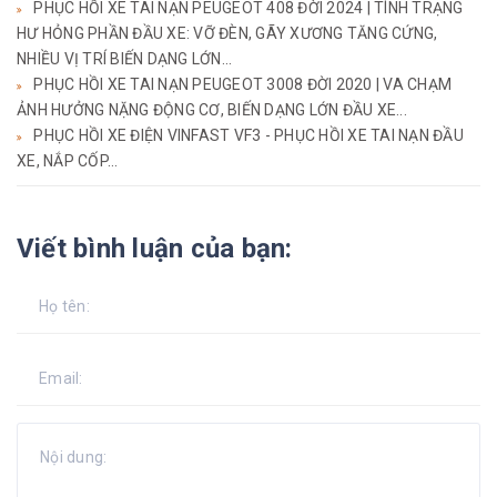
PHỤC HỒI XE TAI NẠN PEUGEOT 408 ĐỜI 2024 | TÌNH TRẠNG
HƯ HỎNG PHẦN ĐẦU XE: VỠ ĐÈN, GÃY XƯƠNG TĂNG CỨNG,
NHIỀU VỊ TRÍ BIẾN DẠNG LỚN...
PHỤC HỒI XE TAI NẠN PEUGEOT 3008 ĐỜI 2020 | VA CHẠM
ẢNH HƯỞNG NẶNG ĐỘNG CƠ, BIẾN DẠNG LỚN ĐẦU XE...
PHỤC HỒI XE ĐIỆN VINFAST VF3 - PHỤC HỒI XE TAI NẠN ĐẦU
XE, NẮP CỐP...
Viết bình luận của bạn: