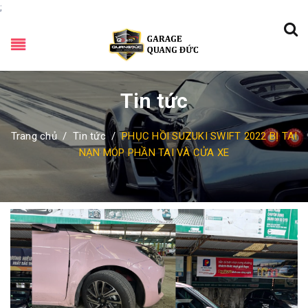
;
Tin tức
Trang chủ
/
Tin tức
/
PHỤC HỒI SUZUKI SWIFT 2022 BỊ TAI
NẠN MÓP PHẦN TAI VÀ CỬA XE