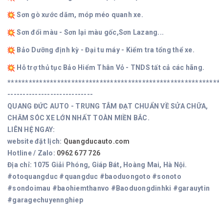
Sơn gò xước dăm, móp méo quanh xe.
Sơn đổi màu - Sơn lại màu gốc,Sơn Lazang...
Bảo Dưỡng định kỳ - Đại tu máy - Kiểm tra tổng thể xe.
Hỗ trợ thủ tục Bảo Hiểm Thân Vỏ - TNDS tất cả các hãng.
***********************************************************
----------------------------
QUANG ĐỨC AUTO - TRUNG TÂM ĐẠT CHUẨN VỀ SỬA CHỮA,
CHĂM SÓC XE LỚN NHẤT TOÀN MIỀN BẮC.
LIÊN HỆ NGAY:
website đặt lịch:
Quangducauto.com
Hotline / Zalo:
0962 677 726
Địa chỉ: 1075 Giải Phóng, Giáp Bát, Hoàng Mai, Hà Nội.
#otoquangduc #quangduc #baoduongoto #sonoto
#sondoimau #baohiemthanvo #Baoduongdinhki #garauytin
#garagechuyennghiep