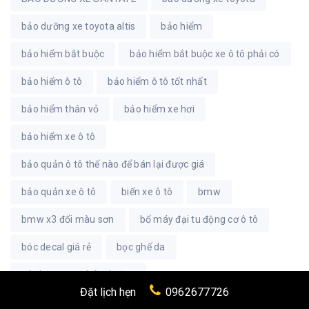
bảo dưỡng xe toyota altis
bảo hiểm
bảo hiểm bắt buộc
bảo hiểm bắt buộc xe ô tô phải có
bảo hiểm ô tô
bảo hiểm ô tô tốt nhất
bảo hiểm thân vỏ
bảo hiểm xe hơi
bảo hiểm xe ô tô
bảo quản ô tô thế nào để bán lại được giá
bảo quản xe ô tô
biển xe ô tô
bmw
bmw x3 đổi màu sơn
bổ máy đại tu động cơ ô tô
bóc decal giá rẻ
bọc ghế da
các hạng mục bảo dưỡng
Đặt lịch hẹn
0962677726
các hạng mục bảo dưỡng xe CR - V sau 10.000km tại Quan