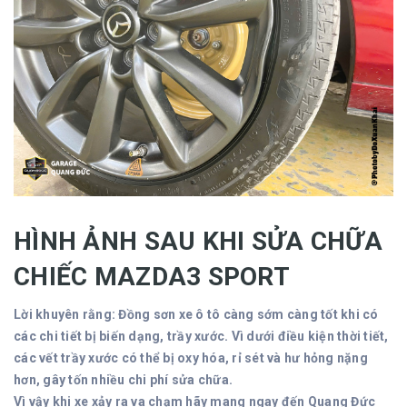
HÌNH ẢNH SAU KHI SỬA CHỮA
CHIẾC MAZDA3 SPORT
Lời khuyên rằng: Đồng sơn xe ô tô càng sớm càng tốt khi có
các chi tiết bị biến dạng, trầy xước. Vì dưới điều kiện thời tiết,
các vết trầy xước có thể bị oxy hóa, rỉ sét và hư hỏng nặng
hơn, gây tốn nhiều chi phí sửa chữa.
Vì vậy khi xe xảy ra va chạm hãy mang ngay đến Quang Đức