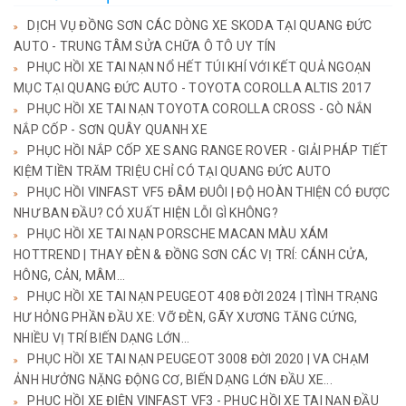
DỊCH VỤ ĐỒNG SƠN CÁC DÒNG XE SKODA TẠI QUANG ĐỨC
AUTO - TRUNG TÂM SỬA CHỮA Ô TÔ UY TÍN
PHỤC HỒI XE TAI NẠN NỔ HẾT TÚI KHÍ VỚI KẾT QUẢ NGOẠN
MỤC TẠI QUANG ĐỨC AUTO - TOYOTA COROLLA ALTIS 2017
PHỤC HỒI XE TAI NẠN TOYOTA COROLLA CROSS - GÒ NẮN
NẮP CỐP - SƠN QUÂY QUANH XE
PHỤC HỒI NẮP CỐP XE SANG RANGE ROVER - GIẢI PHÁP TIẾT
KIỆM TIỀN TRĂM TRIỆU CHỈ CÓ TẠI QUANG ĐỨC AUTO
PHỤC HỒI VINFAST VF5 ĐÂM ĐUÔI | ĐỘ HOÀN THIỆN CÓ ĐƯỢC
NHƯ BAN ĐẦU? CÓ XUẤT HIỆN LỖI GÌ KHÔNG?
PHỤC HỒI XE TAI NẠN PORSCHE MACAN MÀU XÁM
HOTTREND | THAY ĐÈN & ĐỒNG SƠN CÁC VỊ TRÍ: CÁNH CỬA,
HÔNG, CẢN, MÂM...
PHỤC HỒI XE TAI NẠN PEUGEOT 408 ĐỜI 2024 | TÌNH TRẠNG
HƯ HỎNG PHẦN ĐẦU XE: VỠ ĐÈN, GÃY XƯƠNG TĂNG CỨNG,
NHIỀU VỊ TRÍ BIẾN DẠNG LỚN...
PHỤC HỒI XE TAI NẠN PEUGEOT 3008 ĐỜI 2020 | VA CHẠM
ẢNH HƯỞNG NẶNG ĐỘNG CƠ, BIẾN DẠNG LỚN ĐẦU XE...
PHỤC HỒI XE ĐIỆN VINFAST VF3 - PHỤC HỒI XE TAI NẠN ĐẦU