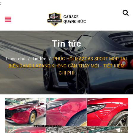
;
Tin tức
Trang chủ
/
Tin tức
/
PHỤC HỒI MAZDA3 SPORT MÓP TAI,
BIẾN DẠNG LAZANG KHÔNG CẦN THAY MỚI - TIẾT KIỆM
CHI PHÍ