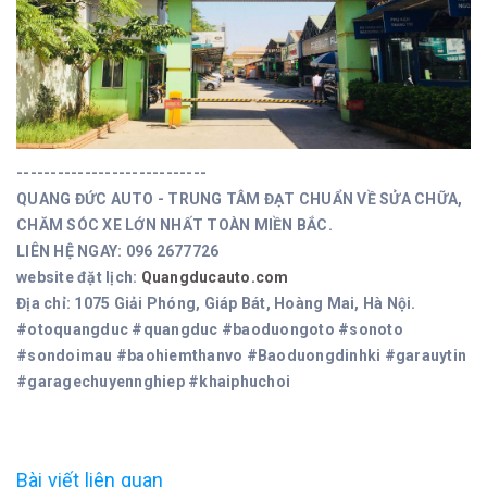
----------------------------
QUANG ĐỨC AUTO - TRUNG TÂM ĐẠT CHUẨN VỀ SỬA CHỮA,
CHĂM SÓC XE LỚN NHẤT TOÀN MIỀN BẮC.
LIÊN HỆ NGAY: 096 2677726
website đặt lịch:
Quangducauto.com
Địa chỉ: 1075 Giải Phóng, Giáp Bát, Hoàng Mai, Hà Nội.
#otoquangduc #quangduc #baoduongoto #sonoto
#sondoimau #baohiemthanvo #Baoduongdinhki #garauytin
#garagechuyennghiep #khaiphuchoi
Bài viết liên quan