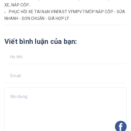
XE, NẮP CỐP...
PHỤC HỒI XE TAI NẠN VINFAST VFMPV7 MÓP NẮP CỐP - SỬA
NHANH - SƠN CHUẨN - GIÁ HỢP LÝ
Viết bình luận của bạn: