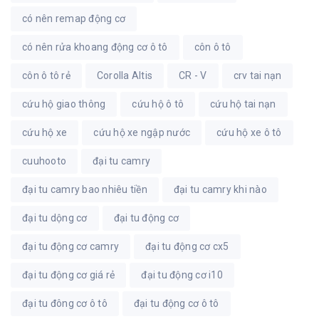
có nên remap động cơ
có nên rửa khoang động cơ ô tô
côn ô tô
côn ô tô rẻ
Corolla Altis
CR - V
crv tai nạn
cứu hộ giao thông
cứu hộ ô tô
cứu hộ tai nạn
cứu hộ xe
cứu hộ xe ngập nước
cứu hộ xe ô tô
cuuhooto
đại tu camry
đại tu camry bao nhiêu tiền
đại tu camry khi nào
đại tu dộng cơ
đại tu động cơ
đại tu động cơ camry
đại tu động cơ cx5
đại tu động cơ giá rẻ
đại tu động cơ i10
đại tu đông cơ ô tô
đại tu động cơ ô tô