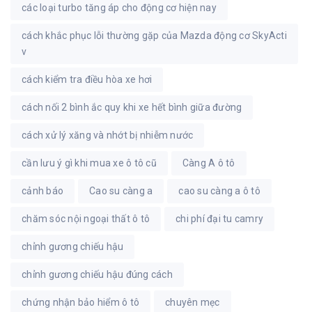
các loại turbo tăng áp cho động cơ hiện nay
cách khắc phục lỗi thường gặp của Mazda động cơ SkyActi
v
cách kiểm tra điều hòa xe hơi
cách nối 2 bình ắc quy khi xe hết bình giữa đường
cách xử lý xăng và nhớt bị nhiễm nước
cần lưu ý gì khi mua xe ô tô cũ
Càng A ô tô
cảnh báo
Cao su càng a
cao su càng a ô tô
chăm sóc nội ngoại thất ô tô
chi phí đại tu camry
chỉnh gương chiếu hậu
chỉnh gương chiếu hậu đúng cách
chứng nhận bảo hiểm ô tô
chuyên mẹc