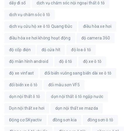
dây đi số
dịch vụ chăm sóc nội ngoại thất ô tô
dịch vụ chăm sóc ô tô
dịch vụ cứu hộ xe ô tô Quang Đức
điều hòa xe hơi
điều hòa xe hơi không hoạt động
độ camera 360
độ cốp điện
độ cửa hít
độ loa ô tô
độ màn hình android
độ ô tô
độ xe ô tô
độ xe vinfast
đổi biển vuông sang biển dài xe ô tô
đổi biển xe ô tô
đổi màu sơn VF5
dọn nội thất ô tô
dọn nội thất ô tô ngập nước
Dọn nội thất xe hơi
dọn nội thất xe mazda
Động cơ SKyactiv
đồng sơn kia
đồng sơn ô tô