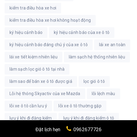
kiểm tra điều hòa xe hơi
kiểm tra điều hòa xe hơi không hoạt động
ký hiệu cảnh báo
ký hiệu cảnh báo của xe ô tô
ký hiệu cảnh báo đáng chú ý của xe ô tô
lái xe an toàn
lái xe tiết kiệm nhiên liệu
làm sạch hệ thống nhiên liệu
làm sạch lọc gió ô tô tại nhà
làm sao để bán xe ô tô được giá
lọc gió ô tô
Lỗi hệ thóng Skyactiv của xe Mazda
lỗi lệch màu
lỗi xe ô tô cần lưu ý
lỗi xe ô tô thường gặp
lưu ý khi đi đăng kiểm
lưu ý khi đi đăng kiểm ô tô
Đặt lịch hẹn
0962677726
lưu ý khi mua xe ô tô cũ
lux a
ly hợp ô tô