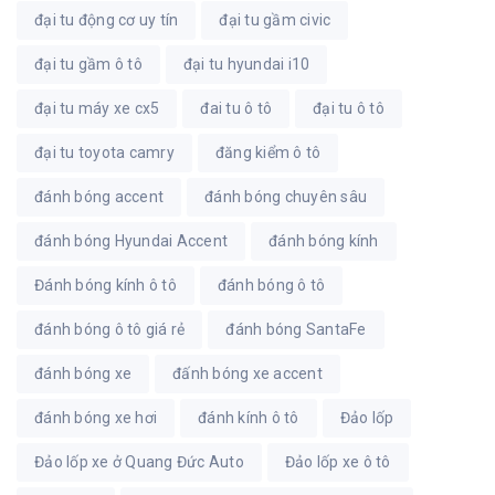
đại tu động cơ uy tín
đại tu gầm civic
đại tu gầm ô tô
đại tu hyundai i10
đại tu máy xe cx5
đai tu ô tô
đại tu ô tô
đại tu toyota camry
đăng kiểm ô tô
đánh bóng accent
đánh bóng chuyên sâu
đánh bóng Hyundai Accent
đánh bóng kính
Đánh bóng kính ô tô
đánh bóng ô tô
đánh bóng ô tô giá rẻ
đánh bóng SantaFe
đánh bóng xe
đấnh bóng xe accent
đánh bóng xe hơi
đánh kính ô tô
Đảo lốp
Đảo lốp xe ở Quang Đức Auto
Đảo lốp xe ô tô