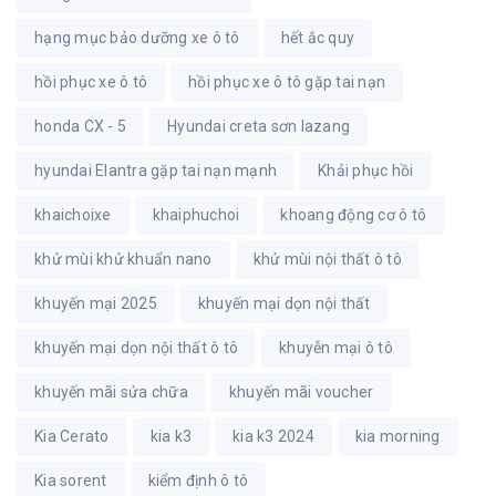
hạng mục bảo dưỡng xe ô tô
hết ắc quy
hồi phục xe ô tô
hồi phục xe ô tô gặp tai nạn
honda CX - 5
Hyundai creta sơn lazang
hyundai Elantra gặp tai nạn mạnh
Khải phục hồi
khaichoixe
khaiphuchoi
khoang động cơ ô tô
khử mùi khử khuẩn nano
khử mùi nội thất ô tô
khuyến mại 2025
khuyến mại dọn nội thất
khuyến mại dọn nội thất ô tô
khuyễn mại ô tô
khuyến mãi sửa chữa
khuyến mãi voucher
Kia Cerato
kia k3
kia k3 2024
kia morning
Kia sorent
kiểm định ô tô