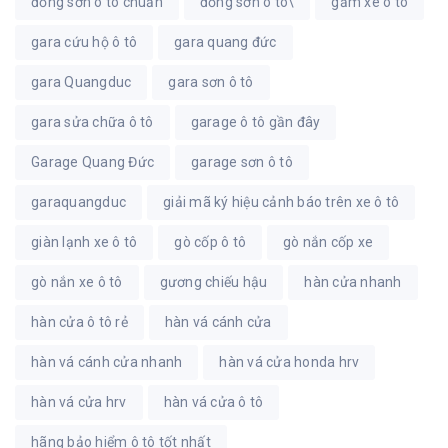
đồng sơn ô tô chuẩn
đồng sơn ô tô\
gầm xe ô tô
gara cứu hộ ô tô
gara quang đức
gara Quangduc
gara sơn ô tô
gara sửa chữa ô tô
garage ô tô gần đây
Garage Quang Đức
garage sơn ô tô
garaquangduc
giải mã ký hiệu cảnh báo trên xe ô tô
giàn lạnh xe ô tô
gò cốp ô tô
gò nắn cốp xe
gò nắn xe ô tô
gương chiếu hậu
hàn cửa nhanh
hàn cửa ô tô rẻ
hàn vá cánh cửa
hàn vá cánh cửa nhanh
hàn vá cửa honda hrv
hàn vá cửa hrv
hàn vá cửa ô tô
hãng bảo hiểm ô tô tốt nhất