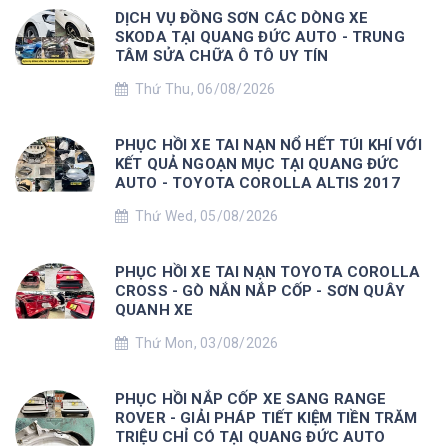
DỊCH VỤ ĐỒNG SƠN CÁC DÒNG XE
SKODA TẠI QUANG ĐỨC AUTO - TRUNG
TÂM SỬA CHỮA Ô TÔ UY TÍN
Thứ Thu, 06/08/2026
PHỤC HỒI XE TAI NẠN NỔ HẾT TÚI KHÍ VỚI
KẾT QUẢ NGOẠN MỤC TẠI QUANG ĐỨC
AUTO - TOYOTA COROLLA ALTIS 2017
Thứ Wed, 05/08/2026
PHỤC HỒI XE TAI NẠN TOYOTA COROLLA
CROSS - GÒ NẮN NẮP CỐP - SƠN QUÂY
QUANH XE
Thứ Mon, 03/08/2026
PHỤC HỒI NẮP CỐP XE SANG RANGE
ROVER - GIẢI PHÁP TIẾT KIỆM TIỀN TRĂM
TRIỆU CHỈ CÓ TẠI QUANG ĐỨC AUTO