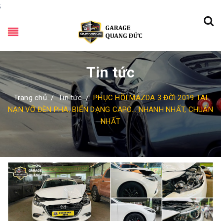
;
Tin tức
Trang chủ
/
Tin tức
/
PHỤC HỒI MAZDA 3 ĐỜI 2019 TAI
NẠN VỠ ĐÈN PHA, BIẾN DẠNG CAPO... NHANH NHẤT, CHUẨN
NHẤT