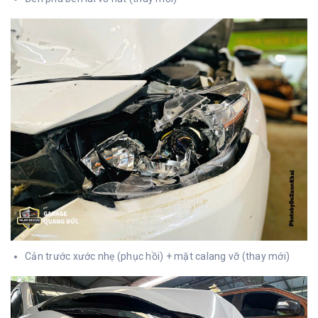
Cản trước xước nhẹ (phục hồi) + mặt calang vỡ (thay mới)