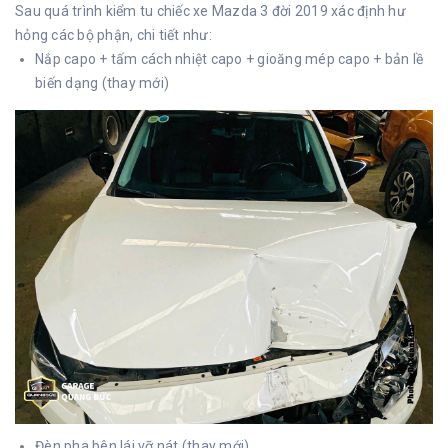
Sau quá trình kiểm tu chiếc xe Mazda 3 đời 2019 xác định hư
hỏng các bộ phận, chi tiết như:
Nắp capo + tấm cách nhiệt capo + gioăng mép capo + bản lề
biến dạng (thay mới)
Đèn pha bên lái vỡ nát (thay mới)