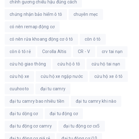
chỉnh gương chiếu hậu đúng cách
chứng nhận bảo hiểm ô tô
chuyên mẹc
có nên remap động cơ
có nên rửa khoang động cơ ô tô
côn ô tô
côn ô tô rẻ
Corolla Altis
CR - V
crv tai nạn
cứu hộ giao thông
cứu hộ ô tô
cứu hộ tai nạn
cứu hộ xe
cứu hộ xe ngập nước
cứu hộ xe ô tô
cuuhooto
đại tu camry
đại tu camry bao nhiêu tiền
đại tu camry khi nào
đại tu dộng cơ
đại tu động cơ
đại tu động cơ camry
đại tu động cơ cx5
đại tu động cơ giá rẻ
đại tu động cơ i10