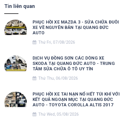
Tin liên quan
PHỤC HỒI XE MAZDA 3 - SỬA CHỮA ĐUÔI
XE VỀ NGUYÊN BẢN TẠI QUANG ĐỨC
AUTO
Thứ Fri, 07/08/2026
DỊCH VỤ ĐỒNG SƠN CÁC DÒNG XE
SKODA TẠI QUANG ĐỨC AUTO - TRUNG
TÂM SỬA CHỮA Ô TÔ UY TÍN
Thứ Thu, 06/08/2026
PHỤC HỒI XE TAI NẠN NỔ HẾT TÚI KHÍ VỚI
KẾT QUẢ NGOẠN MỤC TẠI QUANG ĐỨC
AUTO - TOYOTA COROLLA ALTIS 2017
Thứ Wed, 05/08/2026