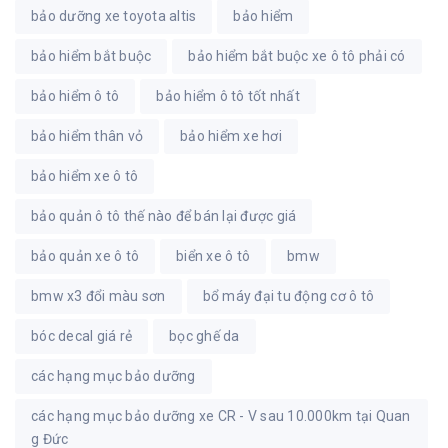
bảo dưỡng xe toyota altis
bảo hiểm
bảo hiểm bắt buộc
bảo hiểm bắt buộc xe ô tô phải có
bảo hiểm ô tô
bảo hiểm ô tô tốt nhất
bảo hiểm thân vỏ
bảo hiểm xe hơi
bảo hiểm xe ô tô
bảo quản ô tô thế nào để bán lại được giá
bảo quản xe ô tô
biển xe ô tô
bmw
bmw x3 đổi màu sơn
bổ máy đại tu động cơ ô tô
bóc decal giá rẻ
bọc ghế da
các hạng mục bảo dưỡng
các hạng mục bảo dưỡng xe CR - V sau 10.000km tại Quan
g Đức