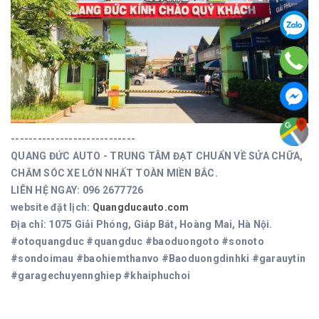
----------------------------
QUANG ĐỨC AUTO - TRUNG TÂM ĐẠT CHUẨN VỀ SỬA CHỮA,
CHĂM SÓC XE LỚN NHẤT TOÀN MIỀN BẮC.
LIÊN HỆ NGAY: 096 2677726
website đặt lịch:
Quangducauto.com
Địa chỉ: 1075 Giải Phóng, Giáp Bát, Hoàng Mai, Hà Nội.
#otoquangduc #quangduc #baoduongoto #sonoto
#sondoimau #baohiemthanvo #Baoduongdinhki #garauytin
#garagechuyennghiep #khaiphuchoi