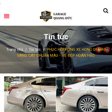
;
Tin tức
Trang chủ
/
Tin tức
/
PHỤC HỒI HÔNG XE HONG QI MÀU
VÀNG CÁT CHUẨN MÀU - VẺ ĐẸP HOÀN HẢO