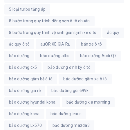
5 loại turbo tăng áp
8 bước trong quy trình đồng sơn ô tô chuẩn
8 bước trong quy trình vệ sinh giàn lạnh xe ô tô
ắc quy
ắc quy ô tô
auQR XE GIÁ RẺ
bán xe ô tô
bảo dưỡng
bảo dưỡng altis
bảo dưỡng Audi Q7
bảo dưỡng cx5
bảo dưỡng định kỳ ô tô
bảo dưỡng gầm bệ ô tô
bảo dưỡng gầm xe ô tô
bảo dưỡng giá rẻ
bảo dưỡng gói 699k
bảo dưỡng hyundai kona
bảo dưỡng kia morning
bảo dưỡng kona
bảo dưỡng lexus
bảo dưỡng Lx570
bảo dưỡng mazda3