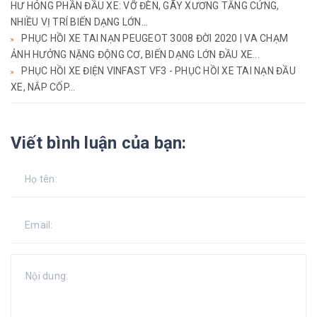
HƯ HỎNG PHẦN ĐẦU XE: VỠ ĐÈN, GÃY XƯƠNG TĂNG CỨNG,
NHIỀU VỊ TRÍ BIẾN DẠNG LỚN...
PHỤC HỒI XE TAI NẠN PEUGEOT 3008 ĐỜI 2020 | VA CHẠM
ẢNH HƯỞNG NẶNG ĐỘNG CƠ, BIẾN DẠNG LỚN ĐẦU XE...
PHỤC HỒI XE ĐIỆN VINFAST VF3 - PHỤC HỒI XE TAI NẠN ĐẦU
XE, NẮP CỐP...
Viết bình luận của bạn: