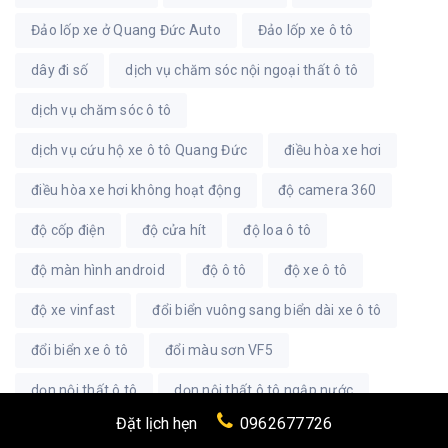
Đảo lốp xe ở Quang Đức Auto
Đảo lốp xe ô tô
dây đi số
dịch vụ chăm sóc nội ngoại thất ô tô
dịch vụ chăm sóc ô tô
dịch vụ cứu hộ xe ô tô Quang Đức
điều hòa xe hơi
điều hòa xe hơi không hoạt động
độ camera 360
độ cốp điện
độ cửa hít
độ loa ô tô
độ màn hình android
độ ô tô
độ xe ô tô
độ xe vinfast
đổi biển vuông sang biển dài xe ô tô
đổi biển xe ô tô
đổi màu sơn VF5
dọn nội thất ô tô
dọn nội thất ô tô ngập nước
Đặt lịch hẹn
0962677726
Dọn nội thất xe hơi
dọn nội thất xe mazda