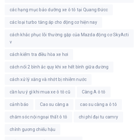
các hạng mục bảo dưỡng xe ô tô tại Quang Đứcc
các loại turbo tăng áp cho động cơ hiện nay
cách khắc phục lỗi thường gặp của Mazda động cơ SkyActi
v
cách kiểm tra điều hòa xe hơi
cách nối 2 bình ắc quy khi xe hết bình giữa đường
cách xử lý xăng và nhớt bị nhiễm nước
cần lưu ý gì khi mua xe ô tô cũ
Càng A ô tô
cảnh báo
Cao su càng a
cao su càng a ô tô
chăm sóc nội ngoại thất ô tô
chi phí đại tu camry
chỉnh gương chiếu hậu