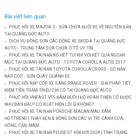
Bài viết liên quan
PHỤC HỒI XE MAZDA 3 - SỬA CHỮA ĐUÔI XE VỀ NGUYÊN BẢN
TẠI QUANG ĐỨC AUTO
DỊCH VỤ ĐỒNG SƠN CÁC DÒNG XE SKODA TẠI QUANG ĐỨC
AUTO - TRUNG TÂM SỬA CHỮA Ô TÔ UY TÍN
PHỤC HỒI XE TAI NẠN NỔ HẾT TÚI KHÍ VỚI KẾT QUẢ NGOẠN
MỤC TẠI QUANG ĐỨC AUTO - TOYOTA COROLLA ALTIS 2017
PHỤC HỒI XE TAI NẠN TOYOTA COROLLA CROSS - GÒ NẮN
NẮP CỐP - SƠN QUÂY QUANH XE
PHỤC HỒI NẮP CỐP XE SANG RANGE ROVER - GIẢI PHÁP TIẾT
KIỆM TIỀN TRĂM TRIỆU CHỈ CÓ TẠI QUANG ĐỨC AUTO
PHỤC HỒI VINFAST VF5 ĐÂM ĐUÔI | ĐỘ HOÀN THIỆN CÓ ĐƯỢC
NHƯ BAN ĐẦU? CÓ XUẤT HIỆN LỖI GÌ KHÔNG?
PHỤC HỒI XE TAI NẠN PORSCHE MACAN MÀU XÁM
HOTTREND | THAY ĐÈN & ĐỒNG SƠN CÁC VỊ TRÍ: CÁNH CỬA,
HÔNG, CẢN, MÂM...
PHỤC HỒI XE TAI NẠN PEUGEOT 408 ĐỜI 2024 | TÌNH TRẠNG