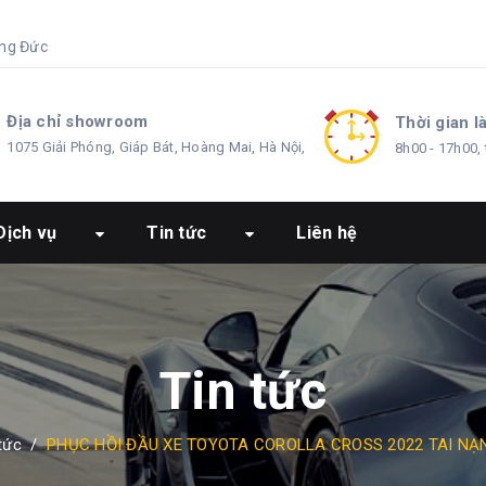
ng Đức
Địa chỉ showroom
Thời gian l
1075 Giải Phóng, Giáp Bát, Hoàng Mai, Hà Nội,
8h00 - 17h00, 
Dịch vụ
Tin tức
Liên hệ
Tin tức
tức
/
PHỤC HỒI ĐẦU XE TOYOTA COROLLA CROSS 2022 TAI N