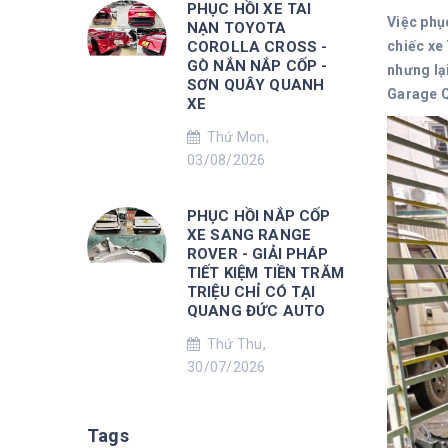
PHỤC HỒI XE TAI
Việc phụ
NẠN TOYOTA
COROLLA CROSS -
chiếc xe
GÒ NẮN NẮP CỐP -
nhưng lạ
SƠN QUÂY QUANH
Garage Q
XE
Thứ Mon,
03/08/2026
PHỤC HỒI NẮP CỐP
XE SANG RANGE
ROVER - GIẢI PHÁP
TIẾT KIỆM TIỀN TRĂM
TRIỆU CHỈ CÓ TẠI
QUANG ĐỨC AUTO
Thứ Thu,
30/07/2026
Tags