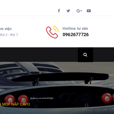
Hotline tư vấn
àm việc
0962677726
thứ 2 - thứ 7
ẠN MÓP NẮP CAPO