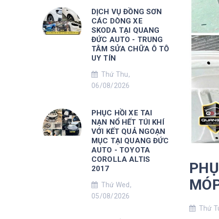
DỊCH VỤ ĐỒNG SƠN
CÁC DÒNG XE
SKODA TẠI QUANG
ĐỨC AUTO - TRUNG
TÂM SỬA CHỮA Ô TÔ
UY TÍN
Thứ Thu,
06/08/2026
PHỤC HỒI XE TAI
NẠN NỔ HẾT TÚI KHÍ
VỚI KẾT QUẢ NGOẠN
MỤC TẠI QUANG ĐỨC
AUTO - TOYOTA
COROLLA ALTIS
PHỤ
2017
MÓP
Thứ Wed,
05/08/2026
Thứ Tu