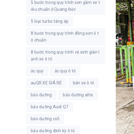
5 bước trong quy trình sơn gầm xe t
iêu chuẩn ở Quang Đức
5 loại turbo tăng áp
8 bước trong quy trình đồng sơn ô t
ô chuẩn
8 bước trong quy trình vệ sinh giàn l
ạnh xe ô tô
ắc quy
ắc quy ô tô
auQR XE GIÁ RẺ
bán xe ô tô
bảo dưỡng
bảo dưỡng altis
bảo dưỡng Audi Q7
bảo dưỡng cx5
bảo dưỡng định kỳ ô tô