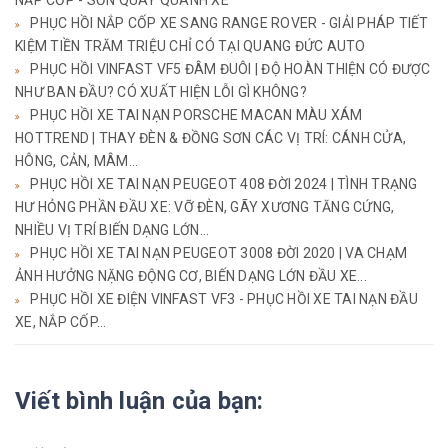
NẮP CỐP - SƠN QUÂY QUANH XE
PHỤC HỒI NẮP CỐP XE SANG RANGE ROVER - GIẢI PHÁP TIẾT
KIỆM TIỀN TRĂM TRIỆU CHỈ CÓ TẠI QUANG ĐỨC AUTO
PHỤC HỒI VINFAST VF5 ĐÂM ĐUÔI | ĐỘ HOÀN THIỆN CÓ ĐƯỢC
NHƯ BAN ĐẦU? CÓ XUẤT HIỆN LỖI GÌ KHÔNG?
PHỤC HỒI XE TAI NẠN PORSCHE MACAN MÀU XÁM
HOTTREND | THAY ĐÈN & ĐỒNG SƠN CÁC VỊ TRÍ: CÁNH CỬA,
HÔNG, CẢN, MÂM...
PHỤC HỒI XE TAI NẠN PEUGEOT 408 ĐỜI 2024 | TÌNH TRẠNG
HƯ HỎNG PHẦN ĐẦU XE: VỠ ĐÈN, GÃY XƯƠNG TĂNG CỨNG,
NHIỀU VỊ TRÍ BIẾN DẠNG LỚN...
PHỤC HỒI XE TAI NẠN PEUGEOT 3008 ĐỜI 2020 | VA CHẠM
ẢNH HƯỞNG NẶNG ĐỘNG CƠ, BIẾN DẠNG LỚN ĐẦU XE...
PHỤC HỒI XE ĐIỆN VINFAST VF3 - PHỤC HỒI XE TAI NẠN ĐẦU
XE, NẮP CỐP...
Viết bình luận của bạn: