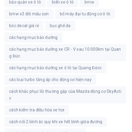
bảo quản xe ô tô
biển xe ô tô
bmw
bmw x3 đổi màu sơn
bổ máy đại tu động cơ ô tô
bóc decal giá rẻ
bọc ghế da
các hạng mục bảo dưỡng
các hạng mục bảo dưỡng xe CR - V sau 10.000km tại Quan
g Đức
các hạng mục bảo dưỡng xe ô tô tại Quang Đứcc
các loại turbo tăng áp cho động cơ hiện nay
cách khắc phục lỗi thường gặp của Mazda động cơ SkyActi
v
cách kiểm tra điều hòa xe hơi
cách nối 2 bình ắc quy khi xe hết bình giữa đường