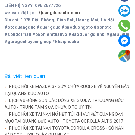
LIÊN HỆ NGAY: 096 2677726
website đặt lịch:
Quangducauto.com
Địa chỉ: 1075 Giải Phóng, Giáp Bát, Hoàng Mai, Hà Nội.
#otoquangduc #quangduc #baoduongoto #sonoto
#sondoimau #baohiemthanvo #Baoduongdinhki #garauytin
#garagechuyennghiep #khaiphuchoi
Bài viết liên quan
PHỤC HỒI XE MAZDA 3 - SỬA CHỮA ĐUÔI XE VỀ NGUYÊN BẢN
TẠI QUANG ĐỨC AUTO
DỊCH VỤ ĐỒNG SƠN CÁC DÒNG XE SKODA TẠI QUANG ĐỨC
AUTO - TRUNG TÂM SỬA CHỮA Ô TÔ UY TÍN
PHỤC HỒI XE TAI NẠN NỔ HẾT TÚI KHÍ VỚI KẾT QUẢ NGOẠN
MỤC TẠI QUANG ĐỨC AUTO - TOYOTA COROLLA ALTIS 2017
PHỤC HỒI XE TAI NẠN TOYOTA COROLLA CROSS - GÒ NẮN