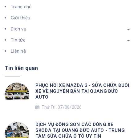
Trang chủ
Giới thiệu
Dịch vụ
Tin tức
Liên hệ
Tin liên quan
PHỤC HỒI XE MAZDA 3 - SỬA CHỮA ĐUÔI
XE VỀ NGUYÊN BẢN TẠI QUANG ĐỨC
AUTO
Thứ Fri, 07/08/2026
DỊCH VỤ ĐỒNG SƠN CÁC DÒNG XE
SKODA TẠI QUANG ĐỨC AUTO - TRUNG
TÂM SỬA CHỮA Ô TÔ UY TÍN