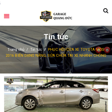
;
Tin tức
Trang chủ
/
Tin tức
/
PHỤC HỒI CỬA XE TOYOTA VIOS
2016 BIẾN DẠNG NẶNG, SỬA CHỮA TAI XE NHANH CHÓNG