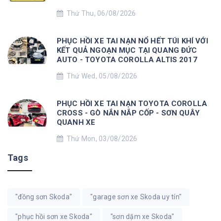
Thứ Thu, 06/08/2026
PHỤC HỒI XE TAI NẠN NỔ HẾT TÚI KHÍ VỚI
KẾT QUẢ NGOẠN MỤC TẠI QUANG ĐỨC
AUTO - TOYOTA COROLLA ALTIS 2017
Thứ Wed, 05/08/2026
PHỤC HỒI XE TAI NẠN TOYOTA COROLLA
CROSS - GÒ NẮN NẮP CỐP - SƠN QUÂY
QUANH XE
Thứ Mon, 03/08/2026
Tags
"đồng sơn Skoda"
"garage sơn xe Skoda uy tín"
"phục hồi sơn xe Skoda"
"sơn dặm xe Skoda"