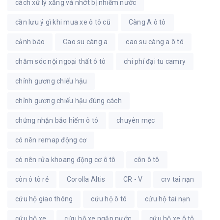
cách xử lý xăng và nhớt bị nhiễm nước
cần lưu ý gì khi mua xe ô tô cũ
Càng A ô tô
cảnh báo
Cao su càng a
cao su càng a ô tô
chăm sóc nội ngoại thất ô tô
chi phí đại tu camry
chỉnh gương chiếu hậu
chỉnh gương chiếu hậu đúng cách
chứng nhận bảo hiểm ô tô
chuyên mẹc
có nên remap động cơ
có nên rửa khoang động cơ ô tô
côn ô tô
côn ô tô rẻ
Corolla Altis
CR - V
crv tai nạn
cứu hộ giao thông
cứu hộ ô tô
cứu hộ tai nạn
cứu hộ xe
cứu hộ xe ngập nước
cứu hộ xe ô tô