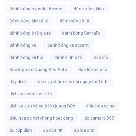
đánh bóng Hyundai Accent
đánh bóng kính
Đánh bóng kính ô tô
đánh bóng ô tô
đánh bóng ô tô giá rẻ
đánh bóng SantaFe
đánh bóng xe
đấnh bóng xe accent
đánh bóng xe hơi
đánh kính ô tô
Đảo lốp
Đảo lốp xe ở Quang Đức Auto
Đảo lốp xe ô tô
dây đi số
dịch vụ chăm sóc nội ngoại thất ô tô
dịch vụ chăm sóc ô tô
dịch vụ cứu hộ xe ô tô Quang Đức
điều hòa xe hơi
điều hòa xe hơi không hoạt động
độ camera 360
độ cốp điện
độ cửa hít
độ loa ô tô