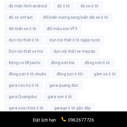
độ màn hình android
độ ô tô
độ xe ô tô
độ xe vinfast
đổi biển vuông sang biển dài xe ô tô
đổi biển xe ô tô
đổi màu sơn VF5
dọn nội thất ô tô
dọn nội thất ô tô ngập nước
Dọn nội thất xe hơi
dọn nội thất xe mazda
Động cơ SKyactiv
đồng sơn kia
đồng sơn ô tô
đồng sơn ô tô chuẩn
đồng sơn ô tô\
gầm xe ô tô
gara cứu hộ ô tô
gara quang đức
gara Quangduc
gara sơn ô tô
gara sửa chữa ô tô
garage ô tô gần đây
Garage Quang Đức
garage sơn ô tô
Đặt lịch hẹn
0962677726